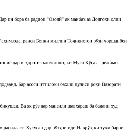
ар ин бора ба радиои "Озодӣ" як манбаъ аз Додгоҳи олии
Раҳимзода, раиси Бонки миллии Тоҷикистон рӯзи чоршанбеи
тониё дар изҳороте эълом дошт, ки Мусо Кӯса аз режими
т додаанд. Бар асоси иттилоъи бахши пулиси роҳи Вазорати
 бикушад. Ва як рӯз дар манзили шавҳараш ба бадани худ
м расидааст. Хусусан дар рӯзҳои иди Наврӯз, ки тухм барои