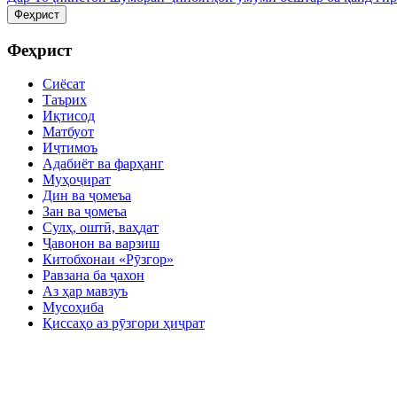
Феҳрист
Феҳрист
Сиёсат
Таърих
Иқтисод
Матбуот
Иҷтимоъ
Адабиёт ва фарҳанг
Муҳоҷират
Дин ва ҷомеъа
Зан ва ҷомеъа
Сулҳ, оштӣ, ваҳдат
Ҷавонон ва варзиш
Китобхонаи «Рӯзгор»
Равзана ба ҷахон
Аз ҳар мавзуъ
Мусоҳиба
Қиссаҳо аз рӯзгори ҳиҷрат