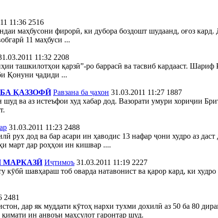
11 11:36
2516
аи маҳбусони фирорӣ, ки дубора боздошт шудаанд, оғоз кард. Д
обгарӣ 11 маҳбуси ...
31.03.2011 11:32
2208
ии ташкилотҳои қарзӣ”-ро баррасӣ ва тасвиб кардааст. Шариф 
и Қонуни ҷадиди ...
 БА ҚАЗЗОФӢ
Равзана ба ҷахон
31.03.2011 11:27
1887
шуд ва аз истеъфои худ хабар дод. Вазорати умури хориҷии Бри
т.
ар
31.03.2011 11:23
2488
лӣ рух дод ва бар асари ин ҳаводис 13 нафар ҷони худро аз дас
и март дар роҳҳои ин кишвар ....
И МАРКАЗӢ
Иҷтимоъ
31.03.2011 11:19
2227
ту кӯбӣ шавҳараш тоб оварда натавонист ва қарор кард, ки худро
6
2481
тон, дар як муддати кӯтоҳ нархи тухми дохилӣ аз 50 ба 80 дира
қимати ин анвоъи маҳсулот гаронтар шуд.