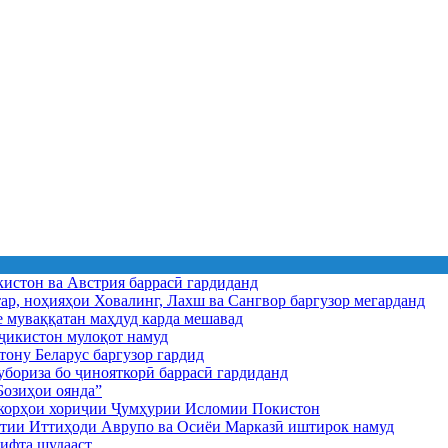
истон ва Австрия баррасӣ гардиданд
ар, ноҳияҳои Ховалинг, Лахш ва Сангвор баргузор мегарданд
е муваққатан маҳдуд карда мешавад
икистон мулоқот намуд
ону Беларус баргузор гардид
бориза бо ҷинояткорӣ баррасӣ гардиданд
озиҳои оянда”
и корҳои хориҷии Ҷумҳурии Исломии Покистон
иятии Иттиҳоди Аврупо ва Осиёи Марказӣ иштирок намуд
ифта шудааст