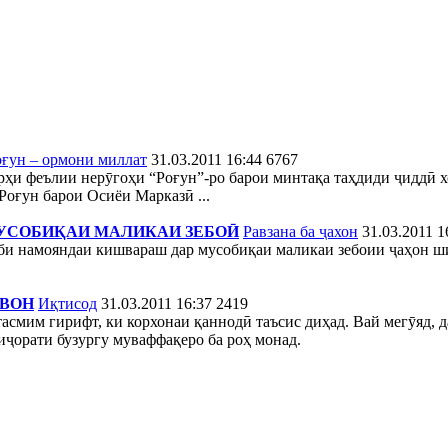
оғун – ормони миллат
31.03.2011 16:44
6767
и феълии нерӯгоҳи “Роғун”-ро барои минтақа таҳдиди ҷиддӣ хо
Роғун барои Осиёи Марказӣ ...
МУСОБИҚАИ МАЛИКАИ ЗЕБОӢ
Равзана ба ҷахон
31.03.2011 1
би намояндаи кишвараш дар мусобиқаи маликаи зебоии ҷаҳон шир
АВОН
Иқтисод
31.03.2011 16:37
2419
, тасмим гирифт, ки корхонаи қаннодӣ таъсис диҳад. Вай мегӯяд, 
тиҷорати бузургу муваффақеро ба роҳ монад.