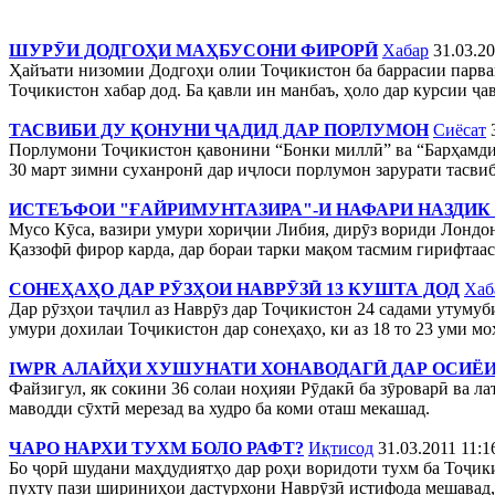
ШУРӮИ ДОДГОҲИ МАҲБУСОНИ ФИРОРӢ
Хабар
31.03.20
Ҳайъати низомии Додгоҳи олии Тоҷикистон ба баррасии парванд
Тоҷикистон хабар дод. Ба қавли ин манбаъ, ҳоло дар курсии ҷав
ТАСВИБИ ДУ ҚОНУНИ ҶАДИД ДАР ПОРЛУМОН
Сиёсат
Порлумони Тоҷикистон қавонини “Бонки миллӣ” ва “Барҳамдиҳ
30 март зимни суханронӣ дар иҷлоси порлумон зарурати тасвиб
ИСТЕЪФОИ "ҒАЙРИМУНТАЗИРА"-И НАФАРИ НАЗДИК
Мусо Кӯса, вазири умури хориҷии Либия, дирӯз вориди Лондон 
Қаззофӣ фирор карда, дар бораи тарки мақом тасмим гирифтаас
СОНЕҲАҲО ДАР РӮЗҲОИ НАВРӮЗӢ 13 КУШТА ДОД
Хаб
Дар рӯзҳои таҷлил аз Наврӯз дар Тоҷикистон 24 садами утумуби
умури дохилаи Тоҷикистон дар сонеҳаҳо, ки аз 18 то 23 уми моҳ
IWPR АЛАЙҲИ ХУШУНАТИ ХОНАВОДАГӢ ДАР ОСИЁ
Файзигул, як сокини 36 солаи ноҳияи Рӯдакӣ ба зӯроварӣ ва ла
маводди сӯхтӣ мерезад ва худро ба коми оташ мекашад.
ЧАРО НАРХИ ТУХМ БОЛО РАФТ?
Иқтисод
31.03.2011 11:1
Бо ҷорӣ шудани маҳдудиятҳо дар роҳи воридоти тухм ба Тоҷикис
пухту пази шириниҳои дастурхони Наврӯзӣ истифода мешавад, 