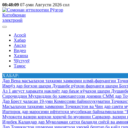
08:48:09
07-уми Августи 2026 сол
Китобхонаи
электронӣ
Асосӣ
Хабар
Аксҳо
Видео
Хазина
Ҷӯстуҷӯ
Тамос
ХАБАР:
Дар Вена масъалаҳои таҳкими ҳамкории илмӣ-фарҳангии Тоҷик
Имрӯз дар боғҳои шаҳри Душанбе рӯзҳои фарҳанги шаҳри Бохт
Аз 1 август ҳаракати нақлиёт дар баъзе кӯчаҳои шаҳри Душанб
Сироҷиддин Муҳриддин бо ҳамоҳангсози доимии СММ дар Тоҷ
Дар Брест ҷаласаи 19-уми Комиссияи байниҳукуматии Тоҷикист
Масъалаҳои таҳкими ҳамкории Тоҷикистон ва Чин дар самти му
Иштирок дар маросими ифтитоҳи мусобиқаи байналмилалии “Б
Мулоқоти вазири корҳои хориҷӣ бо муовини Сарвазир, вазир
Идибек Қаландар дар Муколамаи сатҳи баланди сиёсӣ ва амн
Дар Тоҷикистон шумораи ҷиноятҳои умумӣ бештар ба қайд гир