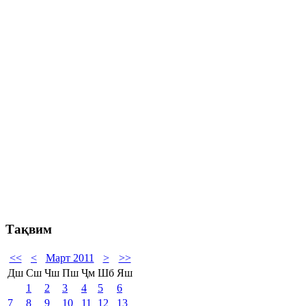
Тақвим
<<
<
Март 2011
>
>>
Дш
Сш
Чш
Пш
Ҷм
Шб
Яш
1
2
3
4
5
6
7
8
9
10
11
12
13