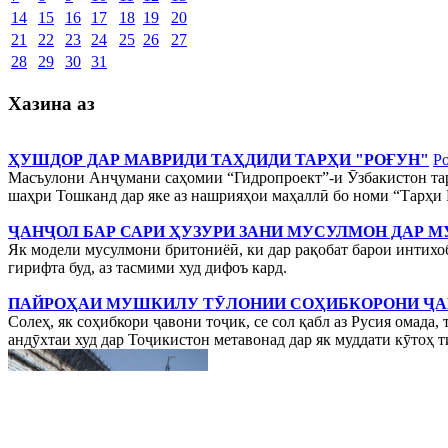
14
15
16
17
18
19
20
21
22
23
24
25
26
27
28
29
30
31
Хазина аз
ҲУШДОР ДАР МАВРИДИ ТАҲДИДИ ТАРҲИ "РОҒУН"
Р
Масъулони Анҷумани саҳомии “Гидропроект”-и Ӯзбакистон тарҳ
шаҳри Тошканд дар яке аз нашрияҳои маҳаллӣ бо номи “Тарҳи 
ҶАНҶОЛ БАР САРИ ҲУЗУРИ ЗАНИ МУСУЛМОН ДАР 
Як модели мусулмони бритониёӣ, ки дар рақобат барои интихо
гирифта буд, аз тасмими худ дифоъ кард.
ПАЙРОҲАИ МУШКИЛУ ТӮЛОНИИ СОҲИБКОРОНИ Ҷ
Солеҳ, як соҳибкори ҷавони тоҷик, се сол қабл аз Русия омада
андӯхтаи худ дар Тоҷикистон метавонад дар як муддати кӯтоҳ 