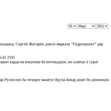
ндаанд. Сергей Жигарев, раиси маркази “Гидропроект” дар
6:41
2191
кат карда ва вокуниш ба интиқодҳое, ки алайҳи ӯ сурат
дар Русия низ ба тиҷорат машғул буд ва бовар дошт бо донишҳои