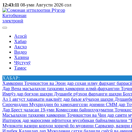
12:43:11
08-уми Августи 2026 сол
Китобхонаи
электронӣ
Асосӣ
Хабар
Аксҳо
Видео
Хазина
Ҷӯстуҷӯ
Тамос
ХАБАР:
Ҳамкории Тоҷикистон ва Эрон дар соҳаи илму фарҳанг баррас
Дар Вена масъалаҳои таҳкими ҳамкории илмӣ-фарҳангии Тоҷик
Имрӯз дар боғҳои шаҳри Душанбе рӯзҳои фарҳанги шаҳри Бохт
Аз 1 август ҳаракати нақлиёт дар баъзе кӯчаҳои шаҳри Душанб
Сироҷиддин Муҳриддин бо ҳамоҳангсози доимии СММ дар Тоҷ
Дар Брест ҷаласаи 19-уми Комиссияи байниҳукуматии Тоҷикист
Масъалаҳои таҳкими ҳамкории Тоҷикистон ва Чин дар самти му
Иштирок дар маросими ифтитоҳи мусобиқаи байналмилалии “Б
Мулоқоти вазири корҳои хориҷӣ бо муовини Сарвазир, вазир
Идибек Қаландар дар Муколамаи сатҳи баланди сиёсӣ ва амн