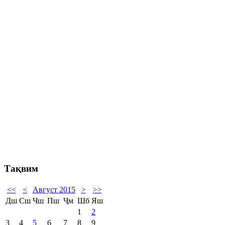
Тақвим
<<
<
Август 2015
>
>>
Дш
Сш
Чш
Пш
Ҷм
Шб
Яш
1
2
3
4
5
6
7
8
9