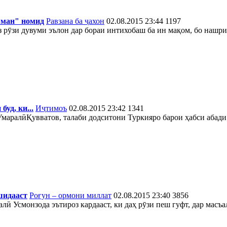
шман" номид
Равзана ба ҷахон
02.08.2015 23:44
1197
рӯзи дувуми эълон дар бораи интихобаш ба ин мақом, бо нашри б
уд, ки...
Иҷтимоъ
02.08.2015 23:42
1341
маралӣҚувватов, талаби додситони Туркияро барои ҳабси абади
шидааст
Роғун – ормони миллат
02.08.2015 23:40
3856
лӣ Усмонзода эътироз кардааст, ки даҳ рӯзи пеш гуфт, дар мас