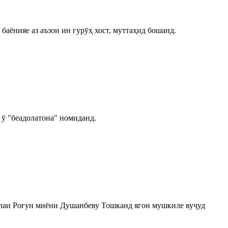
аёнияе аз аъзои ин гурӯҳ хост, муттаҳид бошанд.
 ӯ "беадолатона" номиданд.
ъалаи Роғун миёни Душанбеву Тошканд ягон мушкиле вуҷуд