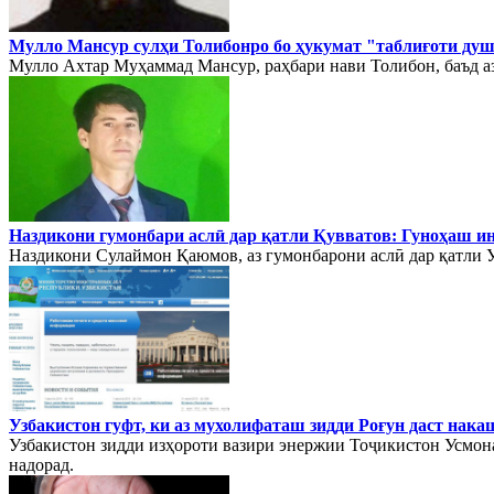
Мулло Мансур cулҳи Толибонро бо ҳукумат "таблиғоти ду
Мулло Ахтар Муҳаммад Мансур, раҳбари нави Толибон, баъд аз 
Наздикони гумонбари аслӣ дар қатли Қувватов: Гуноҳаш ин б
Наздикони Сулаймон Қаюмов, аз гумонбарони аслӣ дар қатли У
Узбакистон гуфт, ки аз мухолифаташ зидди Роғун даст нака
Узбакистон зидди изҳороти вазири энержии Тоҷикистон Усмона
надорад.