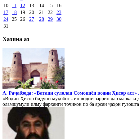
10
11
12
13
14
15
16
17
18
19
20
21
22
23
24
25
26
27
28
29
30
31
Хазина аз
А. Раҷабзода: «Ватани сулолаи Сомониён водии Ҳисор аст»
«Водии Ҳисор бидуни муҳобот - ин водии заррин дар маркази д
оламшумули илму фарҳанги тоҷикон по ба арсаи ҷаҳон гузошта