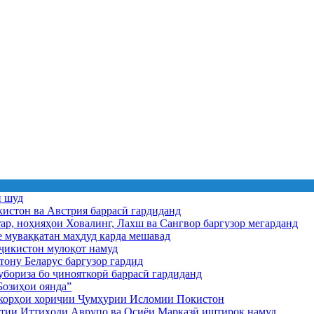
ӣ шуд
истон ва Австрия баррасӣ гардиданд
ар, ноҳияҳои Ховалинг, Лахш ва Сангвор баргузор мегарданд
е муваққатан маҳдуд карда мешавад
икистон мулоқот намуд
ону Беларус баргузор гардид
бориза бо ҷинояткорӣ баррасӣ гардиданд
озиҳои оянда”
и корҳои хориҷии Ҷумҳурии Исломии Покистон
иятии Иттиҳоди Аврупо ва Осиёи Марказӣ иштирок намуд