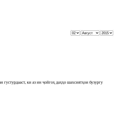
н густурдааст, ки аз ин ҷойгоҳ даҳҳо шахсиятҳои бузургу