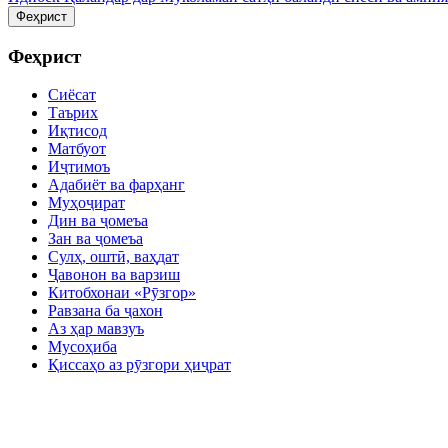
Феҳрист
Феҳрист
Сиёсат
Таърих
Иқтисод
Матбуот
Иҷтимоъ
Адабиёт ва фарҳанг
Муҳоҷират
Дин ва ҷомеъа
Зан ва ҷомеъа
Сулҳ, оштӣ, ваҳдат
Ҷавонон ва варзиш
Китобхонаи «Рӯзгор»
Равзана ба ҷахон
Аз ҳар мавзуъ
Мусоҳиба
Қиссаҳо аз рӯзгори ҳиҷрат