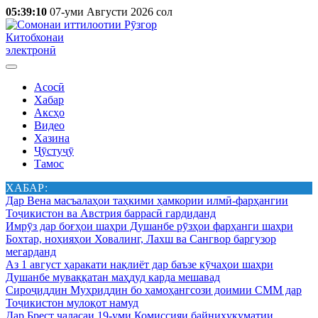
05:39:10
07-уми Августи 2026 сол
Китобхонаи
электронӣ
Асосӣ
Хабар
Аксҳо
Видео
Хазина
Ҷӯстуҷӯ
Тамос
ХАБАР:
Дар Вена масъалаҳои таҳкими ҳамкории илмӣ-фарҳангии
Тоҷикистон ва Австрия баррасӣ гардиданд
Имрӯз дар боғҳои шаҳри Душанбе рӯзҳои фарҳанги шаҳри
Бохтар, ноҳияҳои Ховалинг, Лахш ва Сангвор баргузор
мегарданд
Аз 1 август ҳаракати нақлиёт дар баъзе кӯчаҳои шаҳри
Душанбе муваққатан маҳдуд карда мешавад
Сироҷиддин Муҳриддин бо ҳамоҳангсози доимии СММ дар
Тоҷикистон мулоқот намуд
Дар Брест ҷаласаи 19-уми Комиссияи байниҳукуматии