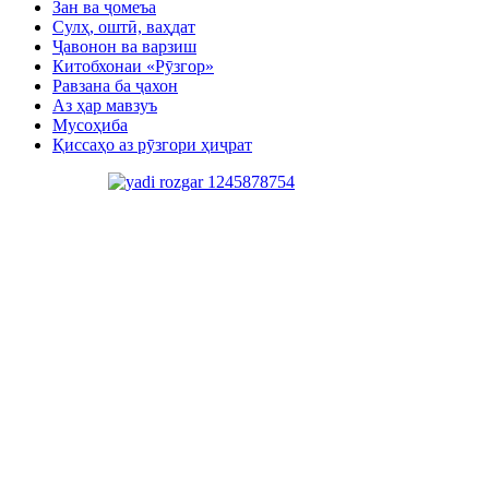
Зан ва ҷомеъа
Сулҳ, оштӣ, ваҳдат
Ҷавонон ва варзиш
Китобхонаи «Рӯзгор»
Равзана ба ҷахон
Аз ҳар мавзуъ
Мусоҳиба
Қиссаҳо аз рӯзгори ҳиҷрат