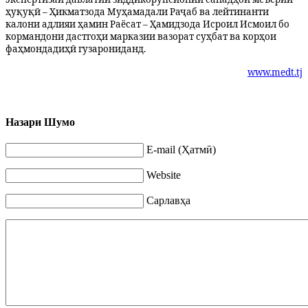
ҳуқуқӣ – Ҳикматзода Муҳамадали Раҷаб ва лейтинанти
калони адлияи ҳамин Раёсат – Ҳамидзода Исроил Исмоил бо
кормандони дастгоҳи марказии вазорат суҳбат ва корҳои
фаҳмондадиҳӣ гузарониданд.
www.medt.tj
Назари Шумо
E-mail (Ҳатмӣ)
Website
Сарлавҳа