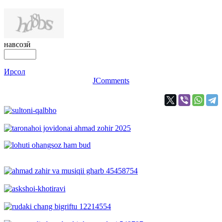
навсозӣ
Ирсол
JComments