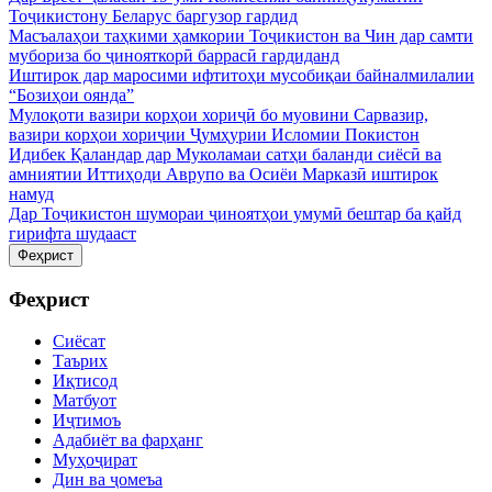
Тоҷикистону Беларус баргузор гардид
Масъалаҳои таҳкими ҳамкории Тоҷикистон ва Чин дар самти
мубориза бо ҷинояткорӣ баррасӣ гардиданд
Иштирок дар маросими ифтитоҳи мусобиқаи байналмилалии
“Бозиҳои оянда”
Мулоқоти вазири корҳои хориҷӣ бо муовини Сарвазир,
вазири корҳои хориҷии Ҷумҳурии Исломии Покистон
Идибек Қаландар дар Муколамаи сатҳи баланди сиёсӣ ва
амниятии Иттиҳоди Аврупо ва Осиёи Марказӣ иштирок
намуд
Дар Тоҷикистон шумораи ҷиноятҳои умумӣ бештар ба қайд
гирифта шудааст
Феҳрист
Феҳрист
Сиёсат
Таърих
Иқтисод
Матбуот
Иҷтимоъ
Адабиёт ва фарҳанг
Муҳоҷират
Дин ва ҷомеъа