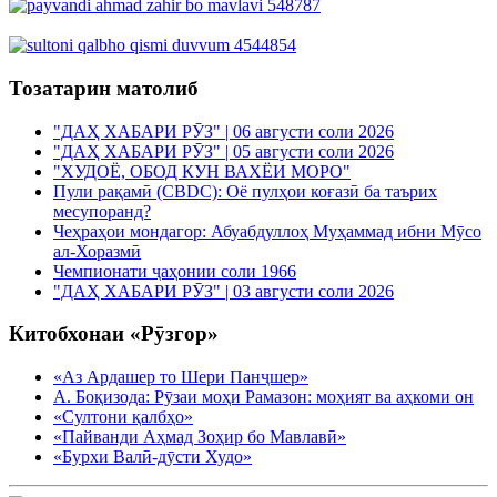
Тозатарин матолиб
"ДАҲ ХАБАРИ РӮЗ" | 06 августи соли 2026
"ДАҲ ХАБАРИ РӮЗ" | 05 августи соли 2026
"ХУДОЁ, ОБОД КУН ВАХЁИ МОРО"
Пули рақамӣ (CBDC): Оё пулҳои коғазӣ ба таърих
месупоранд?
Чеҳраҳои мондагор: Абуабдуллоҳ Муҳаммад ибни Мӯсо
ал-Хоразмӣ
Чемпионати ҷаҳонии соли 1966
"ДАҲ ХАБАРИ РӮЗ" | 03 августи соли 2026
Китобхонаи «Рӯзгор»
«Аз Ардашер то Шери Панҷшер»
А. Боқизода: Рӯзаи моҳи Рамазон: моҳият ва аҳкоми он
«Султони қалбҳо»
«Пайванди Аҳмад Зоҳир бо Мавлавӣ»
«Бурхи Валӣ-дӯсти Худо»