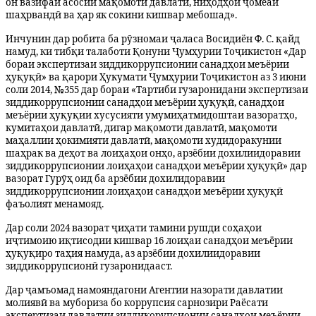
он вазифаи асосии мақомоти давлатӣ, ниҳодҳои ҷомеаи
шаҳрвандӣ ва ҳар як сокини кишвар мебошад».
Инчунин дар робита ба рӯзномаи ҷаласа Восидиён Ф. С. қайд
намуд, ки тибқи талаботи Қонуни Ҷумҳурии Тоҷикистон «Дар
бораи экспертизаи зиддикоррупсионии санадҳои меъёрии
ҳуқуқӣ» ва қарори Ҳукумати Ҷумҳурии Тоҷикистон аз 3 июни
соли 2014, №355 дар бораи «Тартиби гузаронидани экспертизаи
зиддикоррупсионии санадҳои меъёрии ҳуқуқӣ, санадҳои
меъёрии ҳуқуқии хусусияти умумиҳатмидоштаи вазоратҳо,
кумитаҳои давлатӣ, дигар мақомоти давлатӣ, мақомоти
маҳаллии ҳокимияти давлатӣ, мақомоти худидоракунии
шаҳрак ва деҳот ва лоиҳаҳои онҳо, арзёбии дохилиидоравии
зиддикоррупсионии лоиҳаҳои санадҳои меъёрии ҳуқуқӣ» дар
вазорат Гурӯҳ оид ба арзёбии дохилидоравии
зиддикоррупсионии лоиҳаҳои санадҳои меъёрии ҳуқуқӣ
фаъолият менамояд.
Дар соли 2024 вазорат ҷиҳати тамини рушди соҳаҳои
иҷтимоию иқтисодии кишвар 16 лоиҳаи санадҳои меъёрии
ҳуқуқиро таҳия намуда, аз арзёбии дохилиидоравии
зиддикоррупсионӣ гузаронидааст.
Дар ҷамъомад намояндагони Агентии назорати давлатии
молиявӣ ва мубориза бо коррупсия сарнозири Раёсати
экспертизаи давлатии зиддикорупсионии санадҳои меъёрии