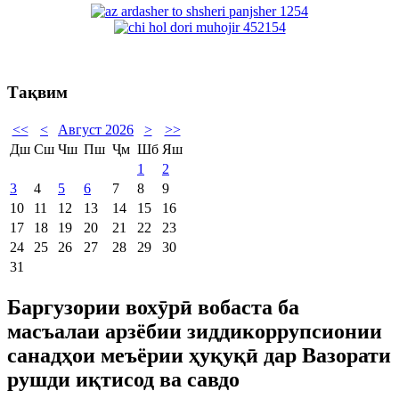
Тақвим
<<
<
Август 2026
>
>>
Дш
Сш
Чш
Пш
Ҷм
Шб
Яш
1
2
3
4
5
6
7
8
9
10
11
12
13
14
15
16
17
18
19
20
21
22
23
24
25
26
27
28
29
30
31
Баргузории вохӯрӣ вобаста ба
масъалаи арзёбии зиддикоррупсионии
санадҳои меъёрии ҳуқуқӣ дар Вазорати
рушди иқтисод ва савдо