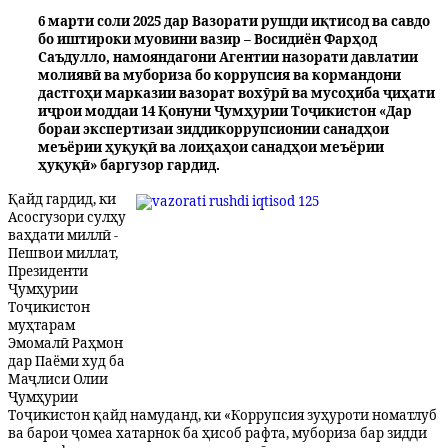
6 марти соли 2025 дар Вазорати рушди иқтисод ва савдо
бо иштироки муовини вазир – Восидиён Фарҳод
Саъдулло, намояндагони Агентии назорати давлатии
молиявӣ ва мубориза бо коррупсия ва кормандони
дастгоҳи марказии вазорат вохӯрӣ ва мусоҳиба ҷиҳати
иҷрои моддаи 14 Қонуни Ҷумҳурии Тоҷикистон «Дар
бораи экспертизаи зиддикоррупсионии санадҳои
меъёрии ҳуқуқӣ ва лоиҳаҳои санадҳои меъёрии
ҳуқуқӣ» баргузор гардид.
Қайд гардид, ки
Асосгузори сулҳу
ваҳдати миллӣ -
Пешвои миллат,
Президенти
Ҷумҳурии
Тоҷикистон
муҳтарам
Эмомалӣ Раҳмон
дар Паёми худ ба
Маҷлиси Олии
Ҷумҳурии
Тоҷикистон қайд намуданд, ки «Коррупсия зуҳуроти номатлуб
ва барои ҷомеа хатарнок ба ҳисоб рафта, мубориза бар зидди