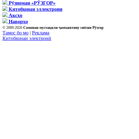
Рӯзномаи «РӮЗГОР»
Китобхонаи эллектрони
Аксҳо
Наворҳо
© 2009-2026
Сомонаи мустақили ҷамъиятиву сиёсии Рӯзгор
Тамос бо мо
|
Реклама
Китобхонаи электронӣ