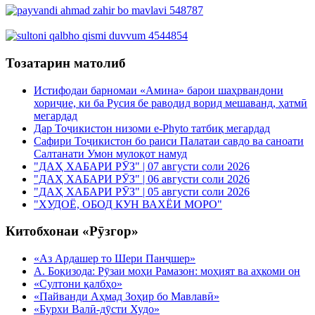
Тозатарин матолиб
Истифодаи барномаи «Амина» барои шаҳрвандони
хориҷие, ки ба Русия бе раводид ворид мешаванд, ҳатмӣ
мегардад
Дар Тоҷикистон низоми e-Phyto татбиқ мегардад
Сафири Тоҷикистон бо раиси Палатаи савдо ва саноати
Салтанати Умон мулоқот намуд
"ДАҲ ХАБАРИ РӮЗ" | 07 августи соли 2026
"ДАҲ ХАБАРИ РӮЗ" | 06 августи соли 2026
"ДАҲ ХАБАРИ РӮЗ" | 05 августи соли 2026
"ХУДОЁ, ОБОД КУН ВАХЁИ МОРО"
Китобхонаи «Рӯзгор»
«Аз Ардашер то Шери Панҷшер»
А. Боқизода: Рӯзаи моҳи Рамазон: моҳият ва аҳкоми он
«Султони қалбҳо»
«Пайванди Аҳмад Зоҳир бо Мавлавӣ»
«Бурхи Валӣ-дӯсти Худо»