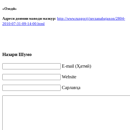
«Озод
ӣ»
Адреси доимии маводи мазкур:
http
://
www
.
ruzgor
.
tj
/
ravzanabajaxon
/2804-
2010-07-31-09-14-00.
html
Назари Шумо
E-mail (Ҳатмӣ)
Website
Сарлавҳа