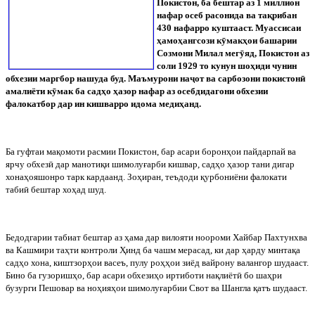
Покистон, ба бештар аз 1 миллион
нафар осеб расонида ва тақрибан
430 нафарро куштааст. Муассисаи
ҳамоҳангсози к
ӯ
макҳои башарии
Созмони Милал мег
ӯ
яд, Покистон аз
соли 1929 то кунун шоҳиди чунин
обхезии маргбор нашуда буд. Маъмурони на
ҷ
от ва сарбозони покистон
ӣ
амалиёти к
ӯ
мак ба садҳо ҳазор нафар аз осебдидагони обхезии
фалокатбор дар ин кишварро идома медиҳанд.
Ба гуфтаи мақомоти расмии Покистон, бар асари боронҳои пайдарпай ва
ярчу обхез
ӣ
дар манотиқи шимолуғарби кишвар, садҳо ҳазор тани дигар
хонаҳояшонро тарк кардаанд. Зоҳиран, теъдоди қурбониёни фалокати
таби
ӣ
бештар хоҳад шуд.
Бедодгарии
табиат
бештар
аз
ҳама
дар
вилояти
ноороми
Хайбар
Пахтунхва
ва
Кашмири
таҳти
контроли
Ҳинд
ба
чашм
мерасад
,
ки
дар
ҳарду
минтақа
садҳо
хона
,
киштзорҳои
васеъ
,
пулу
роҳҳои
зиёд
вайрону
валангор
шудааст
.
Бино
ба
гузоришҳо
,
бар
асари
обхезиҳо
иртиботи
нақлиёт
ӣ
бо
шаҳри
бузурги
Пешовар
ва
ноҳияҳои
шимолуғарбии
Свот
ва
Шангла
қатъ
шудааст
.