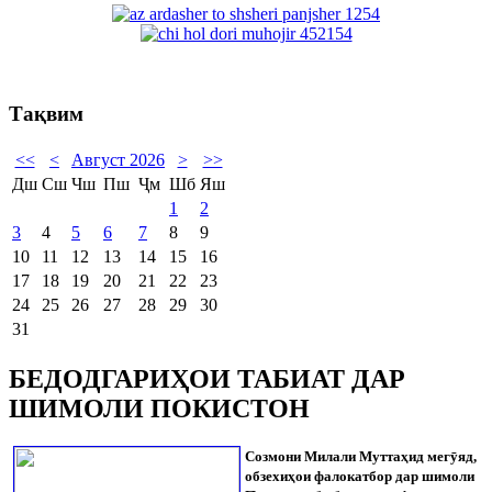
Тақвим
<<
<
Август 2026
>
>>
Дш
Сш
Чш
Пш
Ҷм
Шб
Яш
1
2
3
4
5
6
7
8
9
10
11
12
13
14
15
16
17
18
19
20
21
22
23
24
25
26
27
28
29
30
31
БЕДОДГАРИҲОИ ТАБИАТ ДАР
ШИМОЛИ ПОКИСТОН
Созмони Милали Муттаҳид мег
ӯ
яд,
обзехиҳои фалокатбор дар шимоли