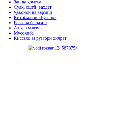
Зан ва ҷомеъа
Сулҳ, оштӣ, ваҳдат
Ҷавонон ва варзиш
Китобхонаи «Рӯзгор»
Равзана ба ҷахон
Аз ҳар мавзуъ
Мусоҳиба
Қиссаҳо аз рӯзгори ҳиҷрат