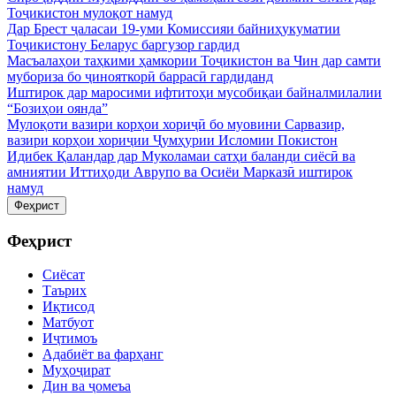
Тоҷикистон мулоқот намуд
Дар Брест ҷаласаи 19-уми Комиссияи байниҳукуматии
Тоҷикистону Беларус баргузор гардид
Масъалаҳои таҳкими ҳамкории Тоҷикистон ва Чин дар самти
мубориза бо ҷинояткорӣ баррасӣ гардиданд
Иштирок дар маросими ифтитоҳи мусобиқаи байналмилалии
“Бозиҳои оянда”
Мулоқоти вазири корҳои хориҷӣ бо муовини Сарвазир,
вазири корҳои хориҷии Ҷумҳурии Исломии Покистон
Идибек Қаландар дар Муколамаи сатҳи баланди сиёсӣ ва
амниятии Иттиҳоди Аврупо ва Осиёи Марказӣ иштирок
намуд
Феҳрист
Феҳрист
Сиёсат
Таърих
Иқтисод
Матбуот
Иҷтимоъ
Адабиёт ва фарҳанг
Муҳоҷират
Дин ва ҷомеъа