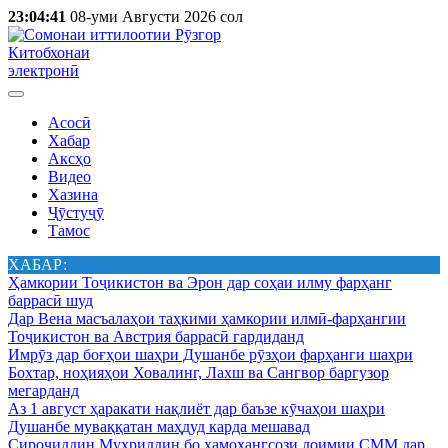
23:04:41
08-уми Августи 2026 сол
Китобхонаи
электронӣ
Асосӣ
Хабар
Аксҳо
Видео
Хазина
Ҷӯстуҷӯ
Тамос
ХАБАР:
Ҳамкории Тоҷикистон ва Эрон дар соҳаи илму фарҳанг
баррасӣ шуд
Дар Вена масъалаҳои таҳкими ҳамкории илмӣ-фарҳангии
Тоҷикистон ва Австрия баррасӣ гардиданд
Имрӯз дар боғҳои шаҳри Душанбе рӯзҳои фарҳанги шаҳри
Бохтар, ноҳияҳои Ховалинг, Лахш ва Сангвор баргузор
мегарданд
Аз 1 август ҳаракати нақлиёт дар баъзе кӯчаҳои шаҳри
Душанбе муваққатан маҳдуд карда мешавад
Сироҷиддин Муҳриддин бо ҳамоҳангсози доимии СММ дар