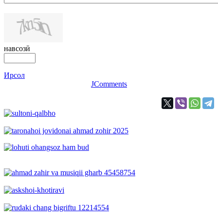
навсозӣ
Ирсол
JComments