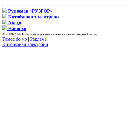
Рӯзномаи «РӮЗГОР»
Китобхонаи эллектрони
Аксҳо
Наворҳо
© 2009-2026
Сомонаи мустақили ҷамъиятиву сиёсии Рӯзгор
Тамос бо мо
|
Реклама
Китобхонаи электронӣ