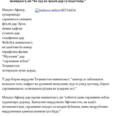
номидааст, ки “бо худ ва
ҷ
а
ҳ
он дар сул
ҳ
ҳ
астанд.”
Ма
ҳ
ноз Афшор,
ҳ
унарманди
саршиноси синамои
феъл
ӣ
дар Эрон,
нимаи
ҳ
афтаи
гузашта дар
са
ҳ
ифаааш дар
Фейсбук навиштааст,
ки
ҳ
ангоми ба навор
гирифтани филми
“Муаллим” дар
“сарзамини зебои”
То
ҷ
икистон
хотира
ҳ
ои хуше дорад.
Ӯ
дар бораи мардуми То
ҷ
икистон навиштааст, “камтар аз забонашон
вожа
ҳ
ои талх, нафрат ва душман
ӣ
мешунав
ӣ
, пур аз умед
ҳ
астанд, барои
сарзаминашон, осмонашон р
ӯ
шан ва хушранг аст.”
Ма
ҳ
ноз Афшор дар идома навиштааст, ки “албатта
ҳ
ама сарзамини зебо
и
худашонро доранд.
Ҳ
амчунин мардумони Аф
ғ
онистон, ки
ҳ
ан
ӯ
з
натавонистаам, сарзамини он
ҳ
оро аз наздик бубинам, аммо ме
ҳ
рубонии
мардумонаш
ҳ
амеша шомили
ҳ
ол буда.”