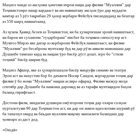
Ма
ҳ
ноз чанде аз акс
ҳ
ояш
ҳ
ангоми и
ҷ
рои на
қ
ш дар филми “Муаллим” дар
То
ҷ
икистонро нашр кардаас
т ва ин навиштаву акс
ҳ
ои
ӯ
ро дар муддати
камтар аз 5 р
ӯ
з та
қ
рибан 29
ҳ
азор корбари Фейсбук писандиданд ва бештар
аз 550 шар
ҳ
навиштаанд.
Аз
ҷ
умла
Ҳ
амид Асоев аз То
ҷ
икистон, ки ба
ҳ
унарпешаи эрон
ӣ
навиштааст,
ки барои ин суханони “гу
ҳ
арбораш” нисбат ба то
ҷ
икон сипосгузор аст.
Мумтоз Мирзо яке дигар аз корбарони Фейсбук навиштааст, ки филми
“Муаллим”-ро бесаброна мунтазир буд ва дар р
ӯ
зи аввали намоишаш дар
Душанбе тамошо кард ва на
қ
ши
ӯ
ро бисёр д
ӯ
ст дошт, зеро бо “стили
то
ҷ
ик
ӣ
” бисёр ширин буд.
Ма
ҳ
ноз Афш
ор, яке аз
ҳ
унарпеша
ҳ
ои бисёр маъруфи синамо ва театри
Эрон аст ва нахустин бор бо даъвати Носир Саидов, коргардони то
ҷ
ик дар
филми
ӯ
бо номи “Муаллим” на
қ
ши аслиро офарид. Филми мазкур мо
ҳ
и
сентябр дар Душанбе ба намоиш даромад ва аз тарафи мунта
қ
идон ба
ҳ
ои
баланд гирифтааст.
Достони филм, зиндагии душвори ом
ӯ
згорони то
ҷ
ик дар охири сол
ҳ
ои
пурталотуми 90 дар То
ҷ
икистон аст, ки дар он замон идеологияи шурав
ӣ
р
ӯ
ба таназзул овард ва баъдан муаллим ма
қ
ому манзалати баландаш дар
ҷ
омеаро аз даст дод.
«Озод
ӣ»