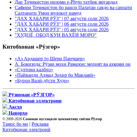
Дар Тоҷикистон низоми e-Phyto татбиқ мегардад
Сафири Тоҷикистон бо раиси Палатаи савдо ва саноати
Салтанати Умон мулоқот намуд
"ДАҲ ХАБАРИ РӮЗ" | 07 августи соли 2026
"ДАҲ ХАБАРИ РӮЗ" | 06 августи соли 2026
"ДАҲ ХАБАРИ РӮЗ" | 05 августи соли 2026
"ХУДОЁ, ОБОД КУН ВАХЁИ МОРО"
Китобхонаи «Рӯзгор»
«Аз Ардашер то Шери Панҷшер»
А. Боқизода: Рӯзаи моҳи Рамазон: моҳият ва аҳкоми он
«Султони қалбҳо»
«Пайванди Аҳмад Зоҳир бо Мавлавӣ»
«Бурхи Валӣ-дӯсти Худо»
Рӯзномаи «РӮЗГОР»
Китобхонаи эллектрони
Аксҳо
Наворҳо
© 2009-2026
Сомонаи мустақили ҷамъиятиву сиёсии Рӯзгор
Тамос бо мо
|
Реклама
Китобхонаи электронӣ