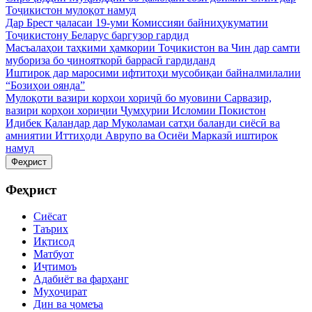
Тоҷикистон мулоқот намуд
Дар Брест ҷаласаи 19-уми Комиссияи байниҳукуматии
Тоҷикистону Беларус баргузор гардид
Масъалаҳои таҳкими ҳамкории Тоҷикистон ва Чин дар самти
мубориза бо ҷинояткорӣ баррасӣ гардиданд
Иштирок дар маросими ифтитоҳи мусобиқаи байналмилалии
“Бозиҳои оянда”
Мулоқоти вазири корҳои хориҷӣ бо муовини Сарвазир,
вазири корҳои хориҷии Ҷумҳурии Исломии Покистон
Идибек Қаландар дар Муколамаи сатҳи баланди сиёсӣ ва
амниятии Иттиҳоди Аврупо ва Осиёи Марказӣ иштирок
намуд
Феҳрист
Феҳрист
Сиёсат
Таърих
Иқтисод
Матбуот
Иҷтимоъ
Адабиёт ва фарҳанг
Муҳоҷират
Дин ва ҷомеъа