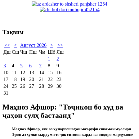
Тақвим
<<
<
Август 2026
>
>>
Дш
Сш
Чш
Пш
Ҷм
Шб
Яш
1
2
3
4
5
6
7
8
9
10
11
12
13
14
15
16
17
18
19
20
21
22
23
24
25
26
27
28
29
30
31
Маҳноз Афшор: "Тоҷикон бо худ ва
ҷаҳон сулҳ бастаанд"
Ма
ҳ
ноз Афшор, я
ке аз
ҳ
унарпеша
ҳ
ои маъруфи синамои муосири
Эрон аз хул
қ
и мардуми то
ҷ
ик ситоиш карда ва он
ҳ
оро мардумоне