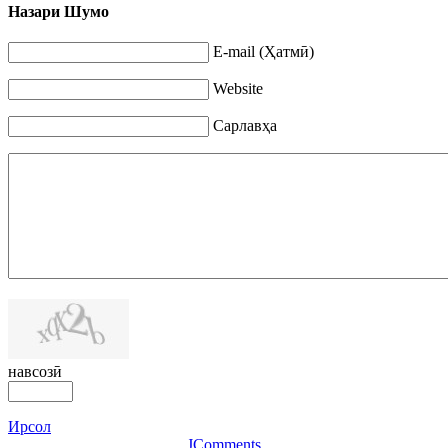
Назари Шумо
E-mail (Ҳатмӣ)
Website
Сарлавҳа
навсозӣ
Ирсол
JComments