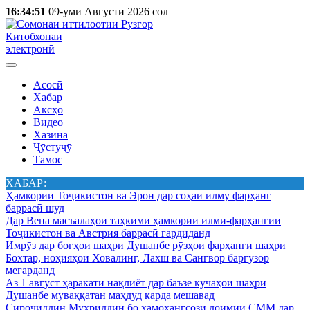
16:34:51
09-уми Августи 2026 сол
Китобхонаи
электронӣ
Асосӣ
Хабар
Аксҳо
Видео
Хазина
Ҷӯстуҷӯ
Тамос
ХАБАР:
Ҳамкории Тоҷикистон ва Эрон дар соҳаи илму фарҳанг
баррасӣ шуд
Дар Вена масъалаҳои таҳкими ҳамкории илмӣ-фарҳангии
Тоҷикистон ва Австрия баррасӣ гардиданд
Имрӯз дар боғҳои шаҳри Душанбе рӯзҳои фарҳанги шаҳри
Бохтар, ноҳияҳои Ховалинг, Лахш ва Сангвор баргузор
мегарданд
Аз 1 август ҳаракати нақлиёт дар баъзе кӯчаҳои шаҳри
Душанбе муваққатан маҳдуд карда мешавад
Сироҷиддин Муҳриддин бо ҳамоҳангсози доимии СММ дар