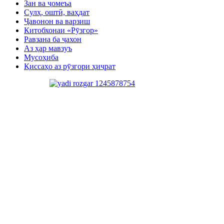
Зан ва ҷомеъа
Сулҳ, оштӣ, ваҳдат
Ҷавонон ва варзиш
Китобхонаи «Рӯзгор»
Равзана ба ҷахон
Аз ҳар мавзуъ
Мусоҳиба
Қиссаҳо аз рӯзгори ҳиҷрат