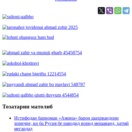
Тозатарин матолиб
Истифодаи барномаи «Амина» барои шаҳрвандони
хориҷие, ки ба Русия бе раводид ворид мешаванд, ҳатмӣ
мегардад