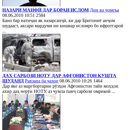
НАЗАРИ МАНФӢ ДАР БОРАИ ИСЛОМ
Дин ва ҷомеъа
08.06.2010 10:51
2584
Бано бар натиҷаи як назарсанҷӣ, ки дар Бритониё анҷом
шудааст, аксари мардуми ин кишвар исломро бо ифротгароӣ
...
ДАҲ САРБОЗИ НОТУ ДАР АФҒОНИСТОН КУШТА
ШУДАНД
Равзана ба ҷахон
08.06.2010 10:26
1464
Дар яке аз маргбортарин рӯзҳои Афғонистон тайи моҳҳои
ахир даҳ нерӯи НОТУ, аз ҷумла панҷ сарбози омрикоӣ ...