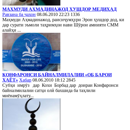
МАҲМУДИ АҲМАДИНАЖОД ҲУШДОР МЕДИҲАД
Равзана ба ҷахон
08.06.2010 22:23
1336
Маҳмуди Аҳмадинажод, раисиҷумҳури Эрон ҳушдор дод, ки
дар сурати эъмоли таҳримҳои нави Шӯрои амнияти СММ
алайҳи ...
КОНФАРОНСИ БАЙНАЛМИЛАЛИИ «ОБ БАРОИ
ҲАЁТ»
Хабар
08.06.2010 18:12
2845
Субҳи имрӯз дар Кохи Борбад дар доираи Конфаронси
байналмилалии сатҳи олӣ бахшида ба таҳлили
миёнамӯҳлату...