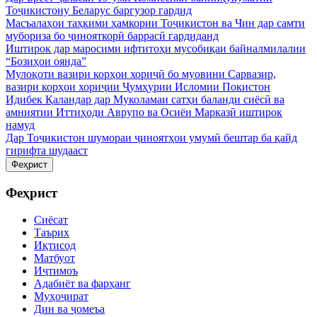
Тоҷикистону Беларус баргузор гардид
Масъалаҳои таҳкими ҳамкории Тоҷикистон ва Чин дар самти
мубориза бо ҷинояткорӣ баррасӣ гардиданд
Иштирок дар маросими ифтитоҳи мусобиқаи байналмилалии
“Бозиҳои оянда”
Мулоқоти вазири корҳои хориҷӣ бо муовини Сарвазир,
вазири корҳои хориҷии Ҷумҳурии Исломии Покистон
Идибек Қаландар дар Муколамаи сатҳи баланди сиёсӣ ва
амниятии Иттиҳоди Аврупо ва Осиёи Марказӣ иштирок
намуд
Дар Тоҷикистон шумораи ҷиноятҳои умумӣ бештар ба қайд
гирифта шудааст
Феҳрист
Феҳрист
Сиёсат
Таърих
Иқтисод
Матбуот
Иҷтимоъ
Адабиёт ва фарҳанг
Муҳоҷират
Дин ва ҷомеъа