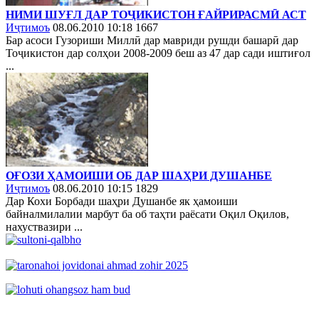
НИМИ ШУҒЛ ДАР ТОҶИКИСТОН ҒАЙРИРАСМӢ АСТ
Иҷтимоъ
08.06.2010 10:18
1667
Бар асоси Гузориши Миллӣ дар мавриди рушди башарӣ дар
Тоҷикистон дар солҳои 2008-2009 беш аз 47 дар сади иштиғол
...
ОҒОЗИ ҲАМОИШИ ОБ ДАР ШАҲРИ ДУШАНБЕ
Иҷтимоъ
08.06.2010 10:15
1829
Дар Кохи Борбади шаҳри Душанбе як ҳамоиши
байналмилалии марбут ба об таҳти раёсати Оқил Оқилов,
нахуствазири ...