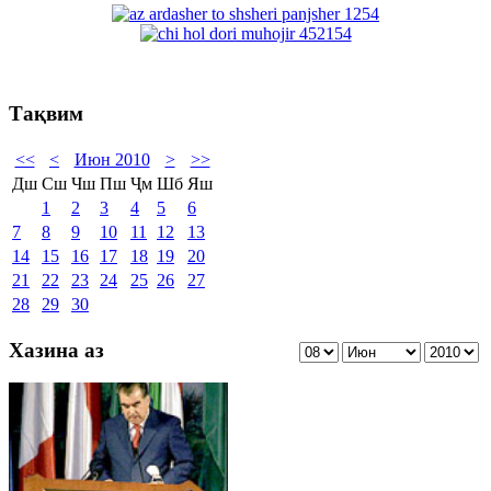
Тақвим
<<
<
Июн 2010
>
>>
Дш
Сш
Чш
Пш
Ҷм
Шб
Яш
1
2
3
4
5
6
7
8
9
10
11
12
13
14
15
16
17
18
19
20
21
22
23
24
25
26
27
28
29
30
Хазина аз