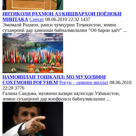
ИНТИҚОДИ РАҲМОН АЗ КИШВАРҲОИ ПОЁНОБИ
МИНТАҚА
Сиёсат
08.06.2010 22:32
1437
Эмомалӣ Раҳмон, раиси ҷумҳурии Тоҷикистон, зимни
суханронӣ дар ҳамоиши байналмилалии "Об барои ҳаёт" ...
НАМОЯНДАИ ТОШКАНД: МО МУХОЛИФИ
СОХТМОНИ РОҒУНЕМ
Роғун – ормони миллат
08.06.2010
22:28
3776
Галина Саидова, муовини вазири иқтисоди Узбакистон,
зимни суханронӣ дар конфронси байнулмилалии ...