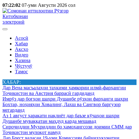
07:22:02
07-уми Августи 2026 сол
Китобхонаи
электронӣ
Асосӣ
Хабар
Аксҳо
Видео
Хазина
Ҷӯстуҷӯ
Тамос
ХАБАР:
Дар Вена масъалаҳои таҳкими ҳамкории илмӣ-фарҳангии
Тоҷикистон ва Австрия баррасӣ гардиданд
Имрӯз дар боғҳои шаҳри Душанбе рӯзҳои фарҳанги шаҳри
Бохтар, ноҳияҳои Ховалинг, Лахш ва Сангвор баргузор
мегарданд
Аз 1 август ҳаракати нақлиёт дар баъзе кӯчаҳои шаҳри
Душанбе муваққатан маҳдуд карда мешавад
Сироҷиддин Муҳриддин бо ҳамоҳангсози доимии СММ дар
Тоҷикистон мулоқот намуд
Дар Брест ҷаласаи 19-уми Комиссияи байниҳукуматии