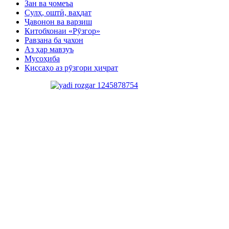
Зан ва ҷомеъа
Сулҳ, оштӣ, ваҳдат
Ҷавонон ва варзиш
Китобхонаи «Рӯзгор»
Равзана ба ҷахон
Аз ҳар мавзуъ
Мусоҳиба
Қиссаҳо аз рӯзгори ҳиҷрат