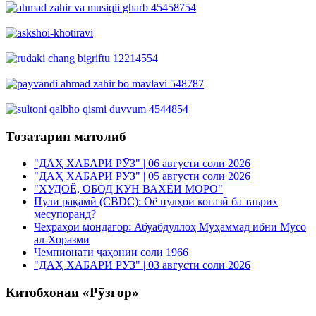
Тозатарин матолиб
"ДАҲ ХАБАРИ РӮЗ" | 06 августи соли 2026
"ДАҲ ХАБАРИ РӮЗ" | 05 августи соли 2026
"ХУДОЁ, ОБОД КУН ВАХЁИ МОРО"
Пули рақамӣ (CBDC): Оё пулҳои коғазӣ ба таърих
месупоранд?
Чеҳраҳои мондагор: Абуабдуллоҳ Муҳаммад ибни Мӯсо
ал-Хоразмӣ
Чемпионати ҷаҳонии соли 1966
"ДАҲ ХАБАРИ РӮЗ" | 03 августи соли 2026
Китобхонаи «Рӯзгор»