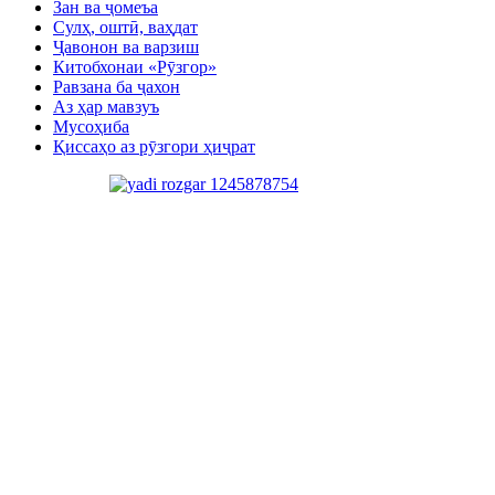
Зан ва ҷомеъа
Сулҳ, оштӣ, ваҳдат
Ҷавонон ва варзиш
Китобхонаи «Рӯзгор»
Равзана ба ҷахон
Аз ҳар мавзуъ
Мусоҳиба
Қиссаҳо аз рӯзгори ҳиҷрат