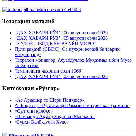
Тозатарин матолиб
"ДАҲ ХАБАРИ РӮЗ" | 06 августи соли 2026
"ДАҲ ХАБАРИ РӮЗ" | 05 августи соли 2026
"ХУДОЁ, ОБОД КУН ВАХЁИ МОРО"
Пули рақамӣ (CBDC): Оё пулҳои коғазӣ ба таърих
месупоранд?
Чеҳраҳои мондагор: Абуабдуллоҳ Муҳаммад ибни Мӯсо
ал-Хоразмӣ
Чемпионати ҷаҳонии соли 1966
"ДАҲ ХАБАРИ РӮЗ" | 03 августи соли 2026
Китобхонаи «Рӯзгор»
«Аз Ардашер то Шери Панҷшер»
А. Боқизода: Рӯзаи моҳи Рамазон: моҳият ва аҳкоми он
«Султони қалбҳо»
«Пайванди Аҳмад Зоҳир бо Мавлавӣ»
«Бурхи Валӣ-дӯсти Худо»
Рӯзномаи «РӮЗГОР»