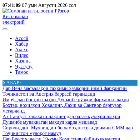
07:41:09
07-уми Августи 2026 сол
Китобхонаи
электронӣ
Асосӣ
Хабар
Аксҳо
Видео
Хазина
Ҷӯстуҷӯ
Тамос
ХАБАР:
Дар Вена масъалаҳои таҳкими ҳамкории илмӣ-фарҳангии
Тоҷикистон ва Австрия баррасӣ гардиданд
Имрӯз дар боғҳои шаҳри Душанбе рӯзҳои фарҳанги шаҳри
Бохтар, ноҳияҳои Ховалинг, Лахш ва Сангвор баргузор
мегарданд
Аз 1 август ҳаракати нақлиёт дар баъзе кӯчаҳои шаҳри
Душанбе муваққатан маҳдуд карда мешавад
Сироҷиддин Муҳриддин бо ҳамоҳангсози доимии СММ дар
Тоҷикистон мулоқот намуд
Дар Брест ҷаласаи 19-уми Комиссияи байниҳукуматии