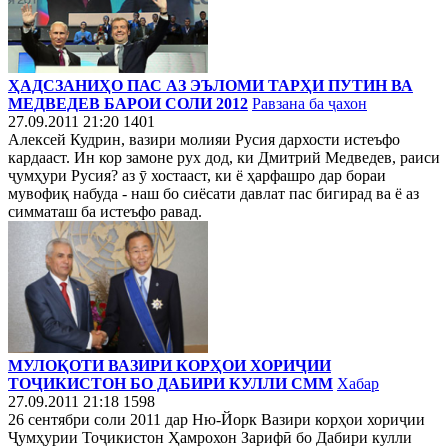
ҲАДСЗАНИҲО ПАС АЗ ЭЪЛОМИ ТАРҲИ ПУТИН ВА
МЕДВЕДЕВ БАРОИ СОЛИ 2012
Равзана ба ҷахон
27.09.2011 21:20
1401
Алексей Кудрин, вазири молияи Русия дархости истеъфо
кардааст. Ин кор замоне рух дод, ки Дмитрий Медведев, раиси
ҷумҳури Русия? аз ӯ хостааст, ки ё ҳарфашро дар бораи
мувофиқ набуда - наш бо сиёсати давлат пас бигирад ва ё аз
симматаш ба истеъфо равад.
МУЛОҚОТИ ВАЗИРИ КОРҲОИ ХОРИҶИИ
ТОҶИКИСТОН БО ДАБИРИ КУЛЛИ СММ
Хабар
27.09.2011 21:18
1598
26 сентябри соли 2011 дар Ню-Йорк Вазири корҳои хориҷии
Ҷумҳурии Тоҷикистон Ҳамрохон Зарифӣ бо Дабири кулли