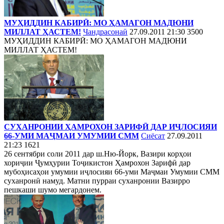
МУҲИДДИН КАБИРӢ: МО ҲАМАГОН МАДЮНИ
МИЛЛАТ ҲАСТЕМ!
Чандрасонаӣ
27.09.2011 21:30
3500
МУҲИДДИН КАБИРӢ: МО ҲАМАГОН МАДЮНИ
МИЛЛАТ ҲАСТЕМ!
СУХАНРОНИИ ҲАМРОХОН ЗАРИФӢ ДАР ИҶЛОСИЯИ
66-УМИ МАҶМАИ УМУМИИ СММ
Сиёсат
27.09.2011
21:23
1621
26 сентябри соли 2011 дар ш.Ню-Йорк, Вазири корҳои
хориҷии Ҷумҳурии Тоҷикистон Ҳамрохон Зарифӣ дар
мубоҳисаҳои умумии иҷлосияи 66-уми Маҷмаи Умумии СММ
суханронӣ намуд. Матни пурраи суханронии Вазирро
пешкаши шумо мегардонем.