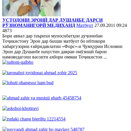
УСТОДОНИ ЭРОНӢ ДАР ДУШАНБЕ ДАРСИ
РӮЗНОМАНИГОРӢ МЕДИҲАНД
Матбуот
27.09.2011 09:24
4873
Бори аввал дар таърихи муносибатҳои дуҷонибаи
Тоҷикистону Эрон дар бахши матбуот бо ибтикори
хабаргузории ғайридавлатии «Форс»-и Ҷумҳурии Исломии
Эрон дар Душанбе нахустин давраи омӯзишӣ барои
намояндагони васоити ахбори оммаи Тоҷикистон ...