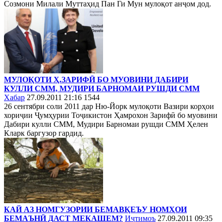
Созмони Милали Муттаҳид Пан Ги Мун мулоқот анҷом дод.
МУЛОҚОТИ Ҳ.ЗАРИФӢ БО МУОВИНИ ДАБИРИ
КУЛЛИ СММ, МУДИРИ БАРНОМАИ РУШДИ СММ
Хабар
27.09.2011 21:16
1544
26 сентябри соли 2011 дар Ню-Йорк мулоқоти Вазири корҳои
хориҷии Ҷумҳурии Тоҷикистон Ҳамрохон Зарифӣ бо муовини
Дабири кулли СММ, Мудири Барномаи рушди СММ Ҳелен
Кларк баргузор гардид.
КАЙ АЗ НОМГУЗОРИИ БЕМАВҚЕЪУ НОМҲОИ
БЕМАЪНӢ ДАСТ МЕКАШЕМ?
Иҷтимоъ
27.09.2011 09:35