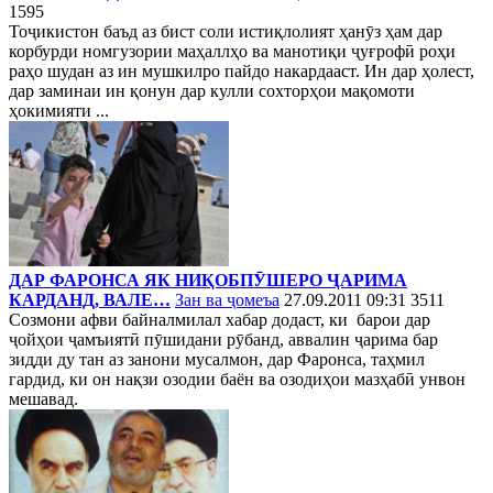
1595
Тоҷикистон баъд аз бист соли истиқлолият ҳанӯз ҳам дар
корбурди номгузории маҳаллҳо ва манотиқи ҷуғрофӣ роҳи
раҳо шудан аз ин мушкилро пайдо накардааст. Ин дар ҳолест,
дар заминаи ин қонун дар кулли сохторҳои мақомоти
ҳокимияти ...
ДАР ФАРОНСА ЯК НИҚОБПӮШЕРО ҶАРИМА
КАРДАНД, ВАЛЕ…
Зан ва ҷомеъа
27.09.2011 09:31
3511
Созмони афви байналмилал хабар додаст, ки барои дар
ҷойҳои ҷамъиятӣ пӯшидани рӯбанд, аввалин ҷарима бар
зидди ду тан аз занони мусалмон, дар Фаронса, таҳмил
гардид, ки он нақзи озодии баён ва озодиҳои мазҳабӣ унвон
мешавад.