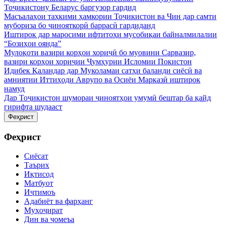
Тоҷикистону Беларус баргузор гардид
Масъалаҳои таҳкими ҳамкории Тоҷикистон ва Чин дар самти
мубориза бо ҷинояткорӣ баррасӣ гардиданд
Иштирок дар маросими ифтитоҳи мусобиқаи байналмилалии
“Бозиҳои оянда”
Мулоқоти вазири корҳои хориҷӣ бо муовини Сарвазир,
вазири корҳои хориҷии Ҷумҳурии Исломии Покистон
Идибек Қаландар дар Муколамаи сатҳи баланди сиёсӣ ва
амниятии Иттиҳоди Аврупо ва Осиёи Марказӣ иштирок
намуд
Дар Тоҷикистон шумораи ҷиноятҳои умумӣ бештар ба қайд
гирифта шудааст
Феҳрист
Феҳрист
Сиёсат
Таърих
Иқтисод
Матбуот
Иҷтимоъ
Адабиёт ва фарҳанг
Муҳоҷират
Дин ва ҷомеъа