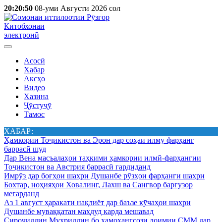
20:20:50
08-уми Августи 2026 сол
Китобхонаи
электронӣ
Асосӣ
Хабар
Аксҳо
Видео
Хазина
Ҷӯстуҷӯ
Тамос
ХАБАР:
Ҳамкории Тоҷикистон ва Эрон дар соҳаи илму фарҳанг
баррасӣ шуд
Дар Вена масъалаҳои таҳкими ҳамкории илмӣ-фарҳангии
Тоҷикистон ва Австрия баррасӣ гардиданд
Имрӯз дар боғҳои шаҳри Душанбе рӯзҳои фарҳанги шаҳри
Бохтар, ноҳияҳои Ховалинг, Лахш ва Сангвор баргузор
мегарданд
Аз 1 август ҳаракати нақлиёт дар баъзе кӯчаҳои шаҳри
Душанбе муваққатан маҳдуд карда мешавад
Сироҷиддин Муҳриддин бо ҳамоҳангсози доимии СММ дар