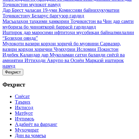
Тоҷикистон мулоқот намуд
Дар Брест ҷаласаи 19-уми Комиссияи байниҳукуматии
Тоҷикистону Беларус баргузор гардид
Масъалаҳои таҳкими ҳамкории Тоҷикистон ва Чин дар самти
мубориза бо ҷинояткорӣ баррасӣ гардиданд
Иштирок дар маросими ифтитоҳи мусобиқаи байналмилалии
“Бозиҳои оянда”
Мулоқоти вазири корҳои хориҷӣ бо муовини Сарвазир,
вазири корҳои хориҷии Ҷумҳурии Исломии Покистон
Идибек Қаландар дар Муколамаи сатҳи баланди сиёсӣ ва
амниятии Иттиҳоди Аврупо ва Осиёи Марказӣ иштирок
намуд
Феҳрист
Феҳрист
Сиёсат
Таърих
Иқтисод
Матбуот
Иҷтимоъ
Адабиёт ва фарҳанг
Муҳоҷират
Дин ва ҷомеъа