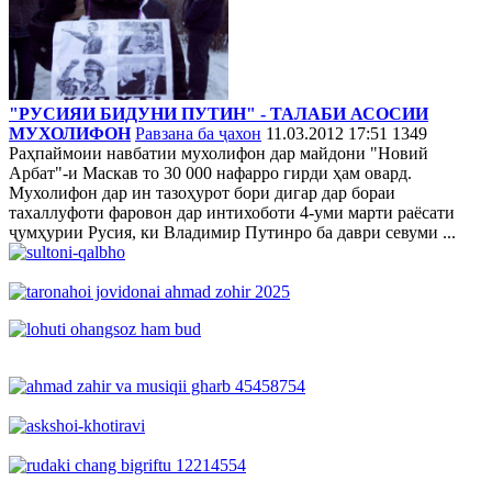
"РУСИЯИ БИДУНИ ПУТИН" - ТАЛАБИ АСОСИИ
МУХОЛИФОН
Равзана ба ҷахон
11.03.2012 17:51
1349
Раҳпаймоии навбатии мухолифон дар майдони "Новий
Арбат"-и Маскав то 30 000 нафарро гирди ҳам овард.
Мухолифон дар ин тазоҳурот бори дигар дар бораи
тахаллуфоти фаровон дар интихоботи 4-уми марти раёсати
ҷумҳурии Русия, ки Владимир Путинро ба даври севуми ...