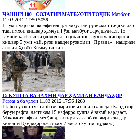
ҶАШНИ 100 - СОЛАГИИ МАТБУОТИ ТОҶИК
Матбуот
11.03.2012 17:59
5058
11-уми март ба шарафи нашри нахустин рӯзномаи тоҷикӣ дар
тақвимҳои кишвар ҳамчун Рӯзи матбуот дарҷ шудааст. То
замони касби истиқлолияти Тоҷикистон, рӯзноманигорони
кишвар 5-уми май, рӯзи нашри рӯзномаи «Правда» - нашрияи
асосии Ҳизби Коммунистии...
15 КУШТА ВА ЗАХМӢ ДАР ҲАМЛАИ ҚАНДАҲОР
Равзана ба ҷахон
11.03.2012 17:56
1283
Шаби гузашта як сарбози амрикоӣ аз пойгоҳаш дар Қандаҳор
берун рафта, дастикам 15 нафарро кушта ё захмӣ кардааст.
Мақомоти афғон мегӯянд, аз тири як сарбози амрикоӣ дар
вилояти Қандаҳор дастикам 7 нафар кушта шудаанд.