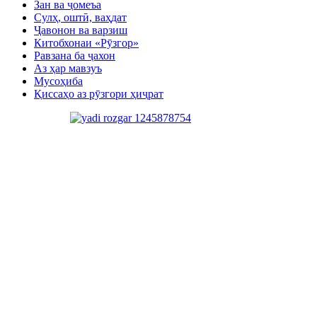
Зан ва ҷомеъа
Сулҳ, оштӣ, ваҳдат
Ҷавонон ва варзиш
Китобхонаи «Рӯзгор»
Равзана ба ҷахон
Аз ҳар мавзуъ
Мусоҳиба
Қиссаҳо аз рӯзгори ҳиҷрат