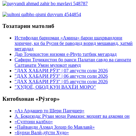
Тозатарин матолиб
Истифодаи барномаи «Амина» барои шаҳрвандони
хориҷие, ки ба Русия бе раводид ворид мешаванд, ҳатмӣ
мегардад
Дар Тоҷикистон низоми e-Phyto татбиқ мегардад
Сафири Тоҷикистон бо раиси Палатаи савдо ва саноати
Салтанати Умон мулоқот намуд
"ДАҲ ХАБАРИ РӮЗ" | 07 августи соли 2026
"ДАҲ ХАБАРИ РӮЗ" | 06 августи соли 2026
"ДАҲ ХАБАРИ РӮЗ" | 05 августи соли 2026
"ХУДОЁ, ОБОД КУН ВАХЁИ МОРО"
Китобхонаи «Рӯзгор»
«Аз Ардашер то Шери Панҷшер»
А. Боқизода: Рӯзаи моҳи Рамазон: моҳият ва аҳкоми он
«Султони қалбҳо»
«Пайванди Аҳмад Зоҳир бо Мавлавӣ»
«Бурхи Валӣ-дӯсти Худо»