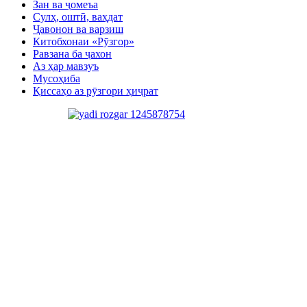
Зан ва ҷомеъа
Сулҳ, оштӣ, ваҳдат
Ҷавонон ва варзиш
Китобхонаи «Рӯзгор»
Равзана ба ҷахон
Аз ҳар мавзуъ
Мусоҳиба
Қиссаҳо аз рӯзгори ҳиҷрат