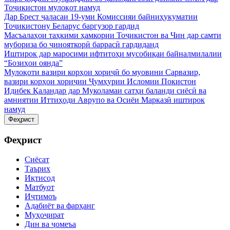
Тоҷикистон мулоқот намуд
Дар Брест ҷаласаи 19-уми Комиссияи байниҳукуматии
Тоҷикистону Беларус баргузор гардид
Масъалаҳои таҳкими ҳамкории Тоҷикистон ва Чин дар самти
мубориза бо ҷинояткорӣ баррасӣ гардиданд
Иштирок дар маросими ифтитоҳи мусобиқаи байналмилалии
“Бозиҳои оянда”
Мулоқоти вазири корҳои хориҷӣ бо муовини Сарвазир,
вазири корҳои хориҷии Ҷумҳурии Исломии Покистон
Идибек Қаландар дар Муколамаи сатҳи баланди сиёсӣ ва
амниятии Иттиҳоди Аврупо ва Осиёи Марказӣ иштирок
намуд
Феҳрист
Феҳрист
Сиёсат
Таърих
Иқтисод
Матбуот
Иҷтимоъ
Адабиёт ва фарҳанг
Муҳоҷират
Дин ва ҷомеъа