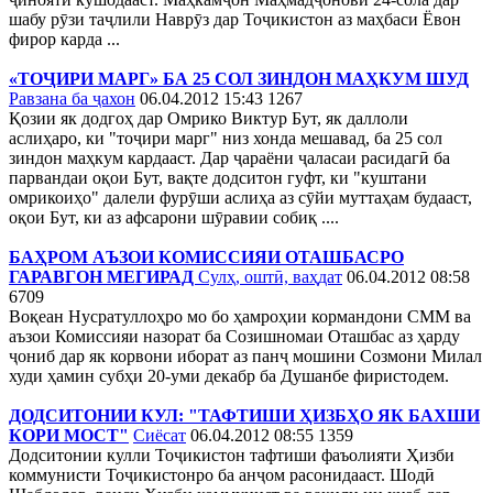
шабу рӯзи таҷлили Наврӯз дар Тоҷикистон аз маҳбаси Ёвон
фирор карда ...
«ТОҶИРИ МАРГ» БА 25 СОЛ ЗИНДОН МАҲКУМ ШУД
Равзана ба ҷахон
06.04.2012 15:43
1267
Қозии як додгоҳ дар Омрико Виктур Бут, як даллоли
аслиҳаро, ки "тоҷири марг" низ хонда мешавад, ба 25 сол
зиндон маҳкум кардааст. Дар ҷараёни ҷаласаи расидагӣ ба
парвандаи оқои Бут, вақте додситон гуфт, ки "куштани
омрикоиҳо" далели фурӯши аслиҳа аз сӯйи муттаҳам будааст,
оқои Бут, ки аз афсарони шӯравии собиқ ....
БАҲРОМ АЪЗОИ КОМИССИЯИ ОТАШБАСРО
ГАРАВГОН МЕГИРАД
Сулҳ, оштӣ, ваҳдат
06.04.2012 08:58
6709
Воқеан Нусратуллоҳро мо бо ҳамроҳии кормандони СММ ва
аъзои Комиссияи назорат ба Созишномаи Оташбас аз ҳарду
ҷониб дар як корвони иборат аз панҷ мошини Созмони Милал
худи ҳамин субҳи 20-уми декабр ба Душанбе фиристодем.
ДОДСИТОНИИ КУЛ: "ТАФТИШИ ҲИЗБҲО ЯК БАХШИ
КОРИ МОСТ"
Сиёсат
06.04.2012 08:55
1359
Додситонии кулли Тоҷикистон тафтиши фаъолияти Ҳизби
коммунисти Тоҷикистонро ба анҷом расонидааст. Шодӣ