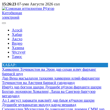
15:26:23
07-уми Августи 2026 сол
Китобхонаи
электронӣ
Асосӣ
Хабар
Аксҳо
Видео
Хазина
Ҷӯстуҷӯ
Тамос
ХАБАР:
Ҳамкории Тоҷикистон ва Эрон дар соҳаи илму фарҳанг
баррасӣ шуд
Дар Вена масъалаҳои таҳкими ҳамкории илмӣ-фарҳангии
Тоҷикистон ва Австрия баррасӣ гардиданд
Имрӯз дар боғҳои шаҳри Душанбе рӯзҳои фарҳанги шаҳри
Бохтар, ноҳияҳои Ховалинг, Лахш ва Сангвор баргузор
мегарданд
Аз 1 август ҳаракати нақлиёт дар баъзе кӯчаҳои шаҳри
Душанбе муваққатан маҳдуд карда мешавад
Сироҷиддин Муҳриддин бо ҳамоҳангсози доимии СММ дар