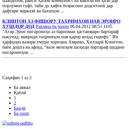
Шабдолов, раиси Ҳизби коммунист ва вакили ин ҳизб дар
порлумон гуфт, тайи ду ҳафта бозрасони додситонӣ дар
дафтари марказӣ ва бахшҳои ...
КЛИНТОН АЗ ФИШОРУ ТАҲРИМҲОИ НАВ ЭРОНРО
ҲУШДОР ДОД
Равзана ба ҷахон
06.04.2012 08:51
1105
"Агар Эрон нигарониҳо аз барномаи ҳастаияшро бартараф
накунад, мавриди таҳримҳои нав қарор хоҳад гирифт." Ин
ҳарфҳоро вазири умури хориҷии Амрико, Ҳилларӣ Клинтон,
баён дошта ва афзуд, “вале мехоҳем шоҳиди бартараф шудани
нигарониҳои ...
Саҳифаи 1 аз 2
Ба аввал
Қаблӣ
1
2
Баъдӣ
Ба охир