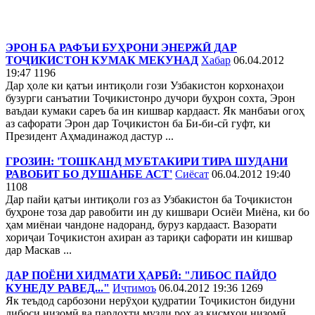
ЭРОН БА РАФЪИ БУҲРОНИ ЭНЕРЖӢ ДАР
ТОҶИКИСТОН КУМАК МЕКУНАД
Хабар
06.04.2012
19:47
1196
Дар ҳоле ки қатъи интиқоли гози Узбакистон корхонаҳои
бузурги санъатии Тоҷикистонро дучори буҳрон сохта, Эрон
ваъдаи кумаки сареъ ба ин кишвар кардааст. Як манбаъи огоҳ
аз сафорати Эрон дар Тоҷикистон ба Би-би-сӣ гуфт, ки
Президент Аҳмадинажод дастур ...
ГРОЗИН: 'ТОШКАНД МУБТАКИРИ ТИРА ШУДАНИ
РАВОБИТ БО ДУШАНБЕ АСТ'
Сиёсат
06.04.2012 19:40
1108
Дар пайи қатъи интиқоли гоз аз Узбакистон ба Тоҷикистон
буҳроне тоза дар равобити ин ду кишвари Осиёи Миёна, ки бо
ҳам миёнаи чандоне надоранд, буруз кардааст. Вазорати
хориҷаи Тоҷикистон ахиран аз тариқи сафорати ин кишвар
дар Маскав ...
ДАР ПОЁНИ ХИДМАТИ ҲАРБӢ: "ЛИБОС ПАЙДО
КУНЕДУ РАВЕД..."
Иҷтимоъ
06.04.2012 19:36
1269
Як теъдод сарбозони нерӯҳои қудратии Тоҷикистон бидуни
либоси низомӣ ва пардохти музди роҳ аз қисмҳои низомӣ