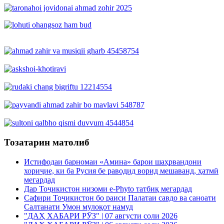
Тозатарин матолиб
Истифодаи барномаи «Амина» барои шаҳрвандони
хориҷие, ки ба Русия бе раводид ворид мешаванд, ҳатмӣ
мегардад
Дар Тоҷикистон низоми e-Phyto татбиқ мегардад
Сафири Тоҷикистон бо раиси Палатаи савдо ва саноати
Салтанати Умон мулоқот намуд
"ДАҲ ХАБАРИ РӮЗ" | 07 августи соли 2026