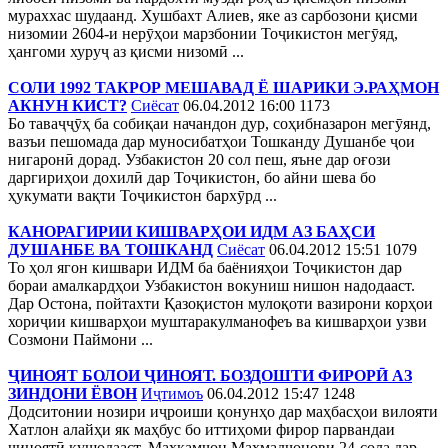
мураххас шудаанд. Хушбахт Алиев, яке аз сарбозони қисми
низомии 2604-и нерӯҳои марзбонии Тоҷикистон мегӯяд,
ҳангоми хуруҷ аз қисми низомӣ ...
СОЛИ 1992 ТАКРОР МЕШАВАД Ё ШАРИКИ Э.РАҲМОН
АКНУН КИСТ?
Сиёсат
06.04.2012 16:00
1173
Бо таваҷҷӯҳ ба собиқаи начандон дур, соҳибназарон мегӯянд,
вазъи пешомада дар муносибатҳои Тошканду Душанбе ҷои
нигаронӣ дорад. Узбакистон 20 сол пеш, яъне дар оғози
даргириҳои дохилӣ дар Тоҷикистон, бо айни шева бо
ҳукумати вақти Тоҷикистон бархӯрд ...
КАНОРАГИРИИ КИШВАРҲОИ ИДМ АЗ БАҲСИ
ДУШАНБЕ ВА ТОШКАНД
Сиёсат
06.04.2012 15:51
1079
То ҳол ягон кишвари ИДМ ба баёнияҳои Тоҷикистон дар
бораи амалкардҳои Узбакистон вокуниш нишон надодааст.
Дар Остона, пойтахти Қазоқистон мулоқоти вазирони корҳои
хориҷии кишварҳои муштаракулманофеъ ва кишварҳои узви
Созмони Паймони ...
ҶИНОЯТ БОЛОИ ҶИНОЯТ. БОЗДОШТИ ФИРОРӢ АЗ
ЗИНДОНИ ЁВОН
Иҷтимоъ
06.04.2012 15:47
1248
Додситонии нозири иҷроиши қонунҳо дар маҳбасҳои вилояти
Хатлон алайҳи як маҳбус бо иттиҳоми фирор парвандаи
ҷиноятӣ кушодааст. Маҳкамҷон Маҳмадҷонови 24-сола дар