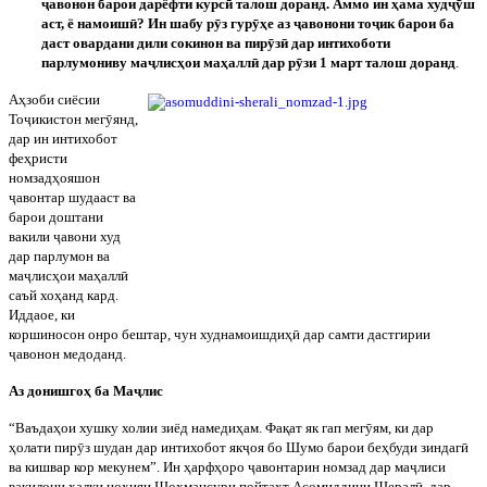
ҷ
авонон барои дарёфти курс
ӣ
талош доранд. Аммо ин
ҳ
ама худ
ҷӯ
ш
аст, ё намоиш
ӣ
?
Ин шабу р
ӯ
з гур
ӯҳ
е аз
ҷ
авонони то
ҷ
ик барои ба
даст овардани дили сокинон ва пир
ӯ
з
ӣ
дар интихоботи
парлумониву ма
ҷ
лис
ҳ
ои ма
ҳ
алл
ӣ
дар р
ӯ
зи 1 март талош доранд
.
А
ҳ
зоби сиёсии
То
ҷ
икисто
н мег
ӯ
янд,
дар ин интихобот
фе
ҳ
ристи
номзад
ҳ
ояшон
ҷ
авонтар шудааст ва
барои доштани
вакили
ҷ
авони худ
дар парлумон ва
ма
ҷ
лис
ҳ
ои ма
ҳ
алл
ӣ
саъй хо
ҳ
анд кард.
Иддаое, ки
коршиносон онро бештар, чун худнамоишди
ҳ
ӣ
дар самти дастгирии
ҷ
авонон медоданд.
Аз донишго
ҳ
ба Ма
ҷ
лис
“Ваъда
ҳ
ои хушку холии зиёд намеди
ҳ
ам. Фа
қ
ат як гап мег
ӯ
ям, ки дар
ҳ
олати пир
ӯ
з шудан дар интихобот як
ҷ
оя бо Шумо барои бе
ҳ
буди зиндаг
ӣ
ва кишвар кор мекунем”. Ин
ҳ
арф
ҳ
оро
ҷ
авонтарин номзад дар ма
ҷ
лиси
вакилони хал
қ
и но
ҳ
ияи Шо
ҳ
мансури
пойтахт Асомиддини Шерал
ӣ
, дар