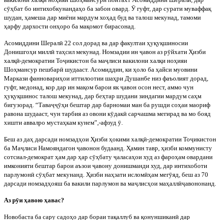
с
ӯҳ
бат бо интихобкунанда
ҳ
о ба забон овард.
Ӯ
гуфт, дар сурати муваффа
қ
шудан,
ҳ
амеша дар миёни мардум хо
ҳ
ад буд ва талош мекунад, тамоми
ҳ
арфу дархости он
ҳ
оро ба ма
қ
омот бирасонад.
Асомиддини Шерал
ӣ
22 сол дорад ва дар факу
лтаи
ҳ
у
қ
у
қ
шиносии
Донишго
ҳ
и милл
ӣ
та
ҳ
сил мекунад. Номзадии ин
ҷ
авон аз р
ӯ
йхати
Ҳ
изби
хал
қ
ӣ
-демократии То
ҷ
икистон ба ма
ҷ
лиси вакилони хал
қ
и но
ҳ
ияи
Шо
ҳ
мансур пешбар
ӣ
шудааст. Асомиддин, ки
ҳ
оло ба
ҳ
айси муовини
Маркази фанновари
ҳ
ои иттилоотии ша
ҳ
ри Душанбе н
из фаъолият дорад,
гуфт, медонад, кор дар ин ма
қ
ом барои як
ҷ
авон осон нест, аммо чун
ҳ
у
қ
у
қ
шинос талош мекунад, дар бе
ҳ
тар шудани зиндагии мардум са
ҳ
м
бигузорад. “Тава
ҷҷӯҳ
и бештар дар барномаи ман ба рушди со
ҳ
аи маориф
равона шудааст, чун тарбия аз овони
к
ӯ
дак
ӣ
сарчашма мегирад ва мо бояд
хишти аввалро муста
ҳ
кам кунем”,-афзуд
ӯ
.
Беш аз да
ҳ
дарсади номзад
ҳ
ои
Ҳ
изби
ҳ
окими хал
қ
ӣ
-демократии То
ҷ
икистон
ба Ма
ҷ
лиси Намояндагон
ҷ
авонон будаанд.
Ҳ
амин тавр,
ҳ
изби коммунисту
сотсиал-демократ
ҳ
ам дар
ҳ
ар с
ӯҳ
бату
ҷ
а
ласа
ҳ
ои худ аз фаро
ҳ
ам овардани
имконияти бештар барои аъзои
ҷ
авону донишманди худ, дар интихоботи
парлумон
ӣ
с
ӯҳ
бат мекунанд.
Ҳ
изби на
ҳ
зати ислом
ӣ
ҳ
ам мег
ӯ
яд, беш аз 70
дарсади номзад
ҳ
ояш ба вакили парлумон ва ма
ҷ
лис
ҳ
ои ма
ҳ
алл
ӣ
ҷ
авононанд.
Аз р
ӯ
и
ҳ
авою
ҳ
авас?
Новобаста ба сару садо
ҳ
о дар бораи та
қ
аллуб ва
қ
онуншикан
ӣ
дар