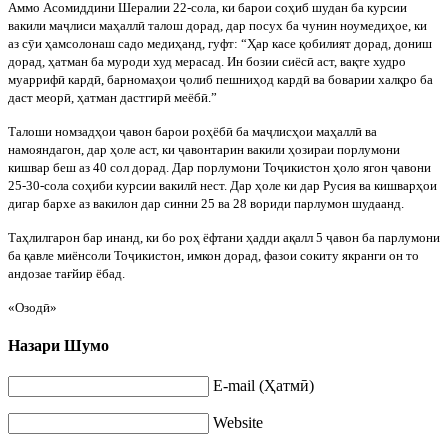
Аммо Асомиддини Шералии 22-сола, ки барои со
ҳ
иб шудан ба курсии
вакили ма
ҷ
лиси ма
ҳ
алл
ӣ
талош дорад, дар посух ба чунин ноумеди
ҳ
ое, ки
аз с
ӯ
и
ҳ
амсолонаш садо меди
ҳ
анд, гуфт: “
Ҳ
ар касе
қ
обилият дорад, дониш
дорад,
ҳ
атман ба муроди худ мерасад. Ин бозии сиёс
ӣ
аст, ва
қ
те худро
муарриф
ӣ
кард
ӣ
, барном
а
ҳ
ои
ҷ
олиб пешни
ҳ
од кард
ӣ
ва боварии хал
қ
ро ба
даст меор
ӣ
,
ҳ
атман дастгир
ӣ
меёб
ӣ
.”
Талоши номзад
ҳ
ои
ҷ
авон барои ро
ҳ
ёб
ӣ
ба ма
ҷ
лис
ҳ
ои ма
ҳ
алл
ӣ
ва
намояндагон, дар
ҳ
оле аст, ки
ҷ
авонтарин вакили
ҳ
озираи порлумони
кишвар беш аз 40 сол дорад. Дар порлумони То
ҷ
и
кистон
ҳ
оло ягон
ҷ
авони
25-30-сола со
ҳ
иби курсии вакил
ӣ
нест. Дар
ҳ
оле ки дар Русия ва кишвар
ҳ
ои
дигар бархе аз вакилон дар синни 25 ва 28 вориди парлумон шудаанд.
Та
ҳ
лилгарон бар инанд, ки бо ро
ҳ
ёфтани
ҳ
адди а
қ
алл 5
ҷ
авон ба парлумони
ба
қ
авле миёнсоли
То
ҷ
икистон, имкон дорад, фазои сокиту якранги он то
андозае та
ғ
йир ёбад.
«Озод
ӣ»
Назари Шумо
E-mail (Ҳатмӣ)
Website