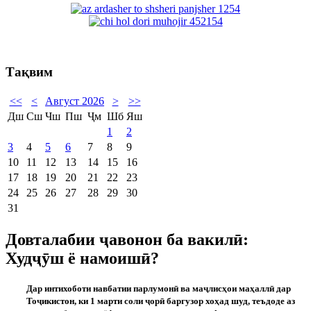
Тақвим
<<
<
Август 2026
>
>>
Дш
Сш
Чш
Пш
Ҷм
Шб
Яш
1
2
3
4
5
6
7
8
9
10
11
12
13
14
15
16
17
18
19
20
21
22
23
24
25
26
27
28
29
30
31
Довталабии ҷавонон ба вакилӣ:
Худҷӯш ё намоишӣ?
Дар интихоботи навбатии парлумон
ӣ
ва ма
ҷ
лис
ҳ
ои ма
ҳ
алл
ӣ
дар
То
ҷ
икистон, ки 1 марти соли
ҷ
ор
ӣ
баргузор хо
ҳ
ад шуд, теъдоде аз