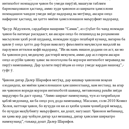
интихобот номзад
ҳ
ои
ҷ
авон бо умеди пир
ӯ
з
ӣ
, маш
ғ
ули табли
ғ
и
барнома
ҳ
ояшон
ҳ
астанд, аммо худи
ҷ
авонон аз ширкати
ҳ
амсолони
номзадашон чандон умеди зиёде надоранд ва мег
ӯ
янд, аксари он
ҳ
о
на
фароне
ҳ
астанд, ки
ҳ
атто миёни
ҳ
амсолонашон маъруфият надоранд.
Ҷ
асур
Абдуллоев, сардабири нашрияи “Самак”, аз с
ӯҳ
бат бо чанд номзади
ҷ
авон ба нати
ҷ
ае расидааст, ки аксари он
ҳ
о бо пешни
ҳ
од ва ро
ҳ
намоии
масъулони
ҳ
изб роз
ӣ
шудаанд, номз
адии худро пешбар
ӣ
кунанд, вагарна ба
қ
авли
ӯ
он
ҳ
о
ҳ
атто дар бораи ваколату фаъолияти ма
ҷ
лис
ҳ
ои ма
ҳ
алл
ӣ
ва
парлумон иттилои коф
ӣ
надоранд. “Ин як навъ нишон додани он аст, ки мо
ба
ҷ
авонон ро
ҳ
меди
ҳ
ему дастгир
ӣ
мекунем, аммо дар асл гирем аксари
он
ҳ
о аз р
ӯ
йи
ҳ
авову
ҳ
авас ва ноого
ҳ
она ба корзори интихобот мераванд ва
пир
ӯ
з намешаванд. Дар
ҳ
олати пир
ӯ
з
ӣ
ҳ
ам аз он
ҳ
о умеде кардан нашояд”,-
гуфт
ӯ
.
Ҷ
авони
дигар Далер Шарифов мег
ӯ
яд, дар кишвар
ҷ
авонони во
қ
еан
озодандеш, ки миёни
ҳ
амсолонашон
ҳ
ам шинохтаанд, кам
нестанд. ва агар
ин
ҷ
авонон вориди корзори интихобот
ӣ
шаванд, метавонанд раъйи зиёди
мардумро ба даст оранд. “Аммо ширкат намекунанд, чун аз та
ҷ
риба
ҳ
ои
қ
абл
ӣ
медонанд, ки ба он
ҳ
о ро
ҳ
дода намешавад. Масалан, соли 2010 Комил
Холов, натто
қ
и
ҷ
авон, бо ву
ҷ
уди
он ки аз
ҳ
изби
ҳ
оким
ҷ
онибдор
ӣ
мекард,
бо ву
ҷ
уди ма
ҳ
бубияту маъруфияте, ки дошт, нагузашт.
Ҷ
авонон мебинанд,
ки
ҳ
ама кор дар
ҷ
ой
ҳ
ои дигар
ҳ
ал мешавад, дигар
ҳ
авсалаи ширкатро
намекунанд”,-таъкид дошт Далер Шарифов.