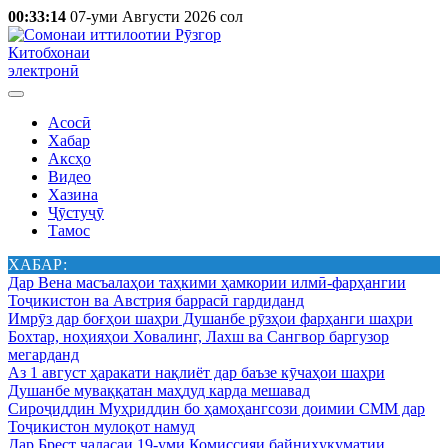
00:33:14
07-уми Августи 2026 сол
Китобхонаи
электронӣ
Асосӣ
Хабар
Аксҳо
Видео
Хазина
Ҷӯстуҷӯ
Тамос
ХАБАР:
Дар Вена масъалаҳои таҳкими ҳамкории илмӣ-фарҳангии
Тоҷикистон ва Австрия баррасӣ гардиданд
Имрӯз дар боғҳои шаҳри Душанбе рӯзҳои фарҳанги шаҳри
Бохтар, ноҳияҳои Ховалинг, Лахш ва Сангвор баргузор
мегарданд
Аз 1 август ҳаракати нақлиёт дар баъзе кӯчаҳои шаҳри
Душанбе муваққатан маҳдуд карда мешавад
Сироҷиддин Муҳриддин бо ҳамоҳангсози доимии СММ дар
Тоҷикистон мулоқот намуд
Дар Брест ҷаласаи 19-уми Комиссияи байниҳукуматии