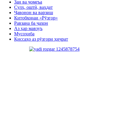
Зан ва ҷомеъа
Сулҳ, оштӣ, ваҳдат
Ҷавонон ва варзиш
Китобхонаи «Рӯзгор»
Равзана ба ҷахон
Аз ҳар мавзуъ
Мусоҳиба
Қиссаҳо аз рӯзгори ҳиҷрат