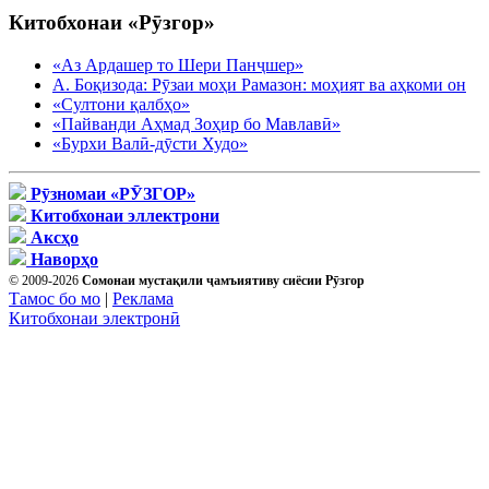
Китобхонаи «Рӯзгор»
«Аз Ардашер то Шери Панҷшер»
А. Боқизода: Рӯзаи моҳи Рамазон: моҳият ва аҳкоми он
«Султони қалбҳо»
«Пайванди Аҳмад Зоҳир бо Мавлавӣ»
«Бурхи Валӣ-дӯсти Худо»
Рӯзномаи «РӮЗГОР»
Китобхонаи эллектрони
Аксҳо
Наворҳо
© 2009-2026
Сомонаи мустақили ҷамъиятиву сиёсии Рӯзгор
Тамос бо мо
|
Реклама
Китобхонаи электронӣ