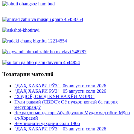
Тозатарин матолиб
"ДАҲ ХАБАРИ РӮЗ" | 06 августи соли 2026
"ДАҲ ХАБАРИ РӮЗ" | 05 августи соли 2026
"ХУДОЁ, ОБОД КУН ВАХЁИ МОРО"
Пули рақамӣ (CBDC): Оё пулҳои коғазӣ ба таърих
месупоранд?
Чеҳраҳои мондагор: Абуабдуллоҳ Муҳаммад ибни Мӯсо
ал-Хоразмӣ
Чемпионати ҷаҳонии соли 1966
"ДАҲ ХАБАРИ РӮЗ" | 03 августи соли 2026