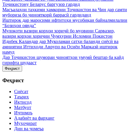
Тоҷикистону Беларус баргузор гардид
Масъалаҳои таҳкими ҳамкории Тоҷикистон ва Чин дар самти
мубориза бо ҷинояткорӣ баррасӣ гардиданд
Иштирок дар маросими ифтитоҳи мусобиқаи байналмилалии
“Бозиҳои оянда”
Мулоқоти вазири корҳои хориҷӣ бо муовини Сарвазир,
вазири корҳои хориҷии Ҷумҳурии Исломии Покистон
Идибек Қаландар дар Муколамаи сатҳи баланди сиёсӣ ва
амниятии Иттиҳоди Аврупо ва Осиёи Марказӣ иштирок
намуд
Дар Тоҷикистон шумораи ҷиноятҳои умумӣ бештар ба қайд
гирифта шудааст
Феҳрист
Феҳрист
Сиёсат
Таърих
Иқтисод
Матбуот
Иҷтимоъ
Адабиёт ва фарҳанг
Муҳоҷират
Дин ва ҷомеъа