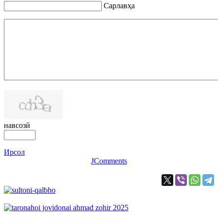
Сарлавҳа
навсозӣ
Ирсол
JComments