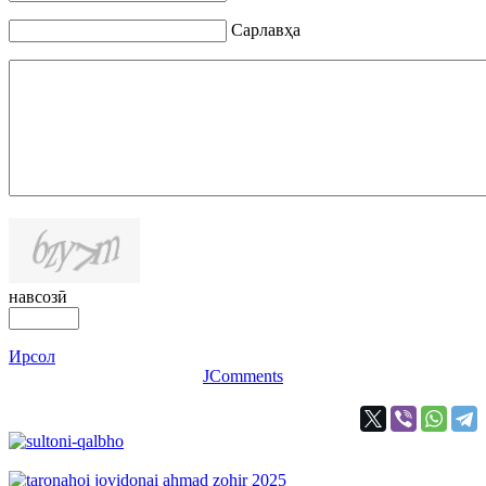
Сарлавҳа
навсозӣ
Ирсол
JComments