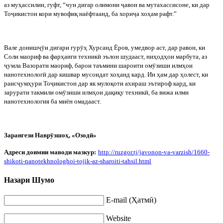
аз муҳассилин, гуфт, “чун дигар олимони
ҷ
авон ва мутахассисоне, ки дар
То
ҷ
икистон кори мувофиқ наёфтаанд, ба хори
ҷ
а хоҳам рафт.”
Вале дониш
ҷӯ
и дигари гур
ӯ
ҳ Хурсанд Ёров, умедвор аст, дар равон, ки
Соли маориф ва фарҳанги техник
ӣ
эълон шудааст, ниҳодҳои марбута, аз
ҷ
умла Вазорати маориф, барои таъмини шароити ом
ӯ
зиши илмҳои
нанотехнолог
ӣ
дар кишвар мусоидат хоҳанд кард. Ин ҳам дар ҳолест, ки
раис
ҷ
умҳури То
ҷ
икистон дар як мулоқоти ахираш эътироф кард, ки
зарурати такмили ом
ӯ
зиши илмҳои дақиқу техник
ӣ
, ба вижа илми
нанотехнология ба миён омадааст.
Зарангези Навр
ӯ
зшоҳ, «Озод
ӣ»
Адреси доимии маводи мазкур:
http://ruzgor.tj/javonon-va-varzish/1660-
shikoti-nanotekhnologhoi-tojik-az-sharoiti-tahsil.html
Назари Шумо
E-mail (Ҳатмӣ)
Website