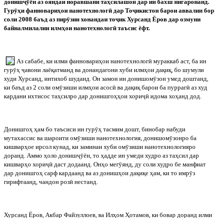
дониш
ҷӯ
ён аз ояндаи норавшани таҳсилашон дар ин бахш нигаронанд.
Гур
ӯ
ҳи фанновариҳои нанотехнолог
ӣ
дар То
ҷ
икистон барои аввалин бор
соли 2008 баъд аз пир
ӯ
зии хонандаи то
ҷ
ик Хурсанд Ёров дар озмуни
байналмилалии илмҳои нанотехнолог
ӣ
таъсис ёфт.
Аз сабабе, ки илми фанновариҳои нанотехнолог
ӣ
мураккаб аст, ба ин
гур
ӯ
ҳ
ҷ
авони лаёқатманд ва донандагони хуби илмҳои дақиқ, бо шумули
худи Хурсанд, интихоб шуданд. Он замон ин донишом
ӯ
зон умед доштанд,
ки баъд аз 2 соли ом
ӯ
зиши илмҳои асос
ӣ
ва дақиқ барои ба пурраг
ӣ
аз худ
кардани ихтисос таҳсилро дар донишгоҳҳои хори
ҷӣ
идома хоҳанд дод.
Донишгоҳ ҳам бо таъсиси ин гур
ӯ
ҳ тасмим дошт, бинобар набуди
мутахассис ва шароити ом
ӯ
зиши нанотехнология, донишом
ӯ
зонро ба
кишварҳое ирсол кунад, ки заминаи хуби ом
ӯ
зиши нанотехнологияро
доранд. Аммо ҳоло дониш
ҷӯ
ён, то ҳадде ин умеди худро аз таҳсил дар
кишварҳо хори
ҷӣ
даст додаанд. Онҳо мег
ӯ
янд, ду соли худро бе манфиат
дар донишгоҳ сарф кардаанд ва аз донишҳои дақиқе ҳам, ки то имр
ӯ
з
гирифтаанд, чандон роз
ӣ
нестанд.
Хурсанд Ёров, Акбар Файзуллоев, ва Илҳом Ҳотамов, ки бовар доранд илми