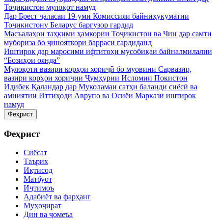
Тоҷикистон мулоқот намуд
Дар Брест ҷаласаи 19-уми Комиссияи байниҳукуматии
Тоҷикистону Беларус баргузор гардид
Масъалаҳои таҳкими ҳамкории Тоҷикистон ва Чин дар самти
мубориза бо ҷинояткорӣ баррасӣ гардиданд
Иштирок дар маросими ифтитоҳи мусобиқаи байналмилалии
“Бозиҳои оянда”
Мулоқоти вазири корҳои хориҷӣ бо муовини Сарвазир,
вазири корҳои хориҷии Ҷумҳурии Исломии Покистон
Идибек Қаландар дар Муколамаи сатҳи баланди сиёсӣ ва
амниятии Иттиҳоди Аврупо ва Осиёи Марказӣ иштирок
намуд
Феҳрист
Феҳрист
Сиёсат
Таърих
Иқтисод
Матбуот
Иҷтимоъ
Адабиёт ва фарҳанг
Муҳоҷират
Дин ва ҷомеъа