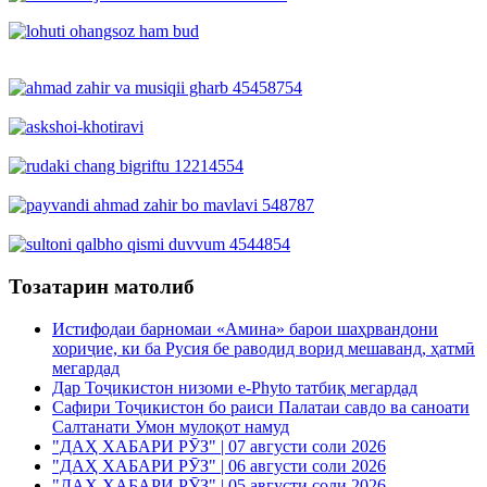
Тозатарин матолиб
Истифодаи барномаи «Амина» барои шаҳрвандони
хориҷие, ки ба Русия бе раводид ворид мешаванд, ҳатмӣ
мегардад
Дар Тоҷикистон низоми e-Phyto татбиқ мегардад
Сафири Тоҷикистон бо раиси Палатаи савдо ва саноати
Салтанати Умон мулоқот намуд
"ДАҲ ХАБАРИ РӮЗ" | 07 августи соли 2026
"ДАҲ ХАБАРИ РӮЗ" | 06 августи соли 2026
"ДАҲ ХАБАРИ РӮЗ" | 05 августи соли 2026