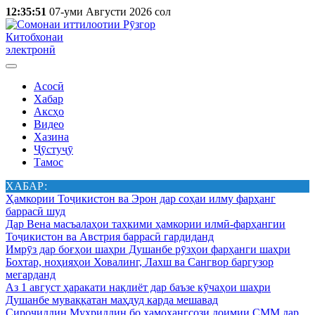
12:35:51
07-уми Августи 2026 сол
Китобхонаи
электронӣ
Асосӣ
Хабар
Аксҳо
Видео
Хазина
Ҷӯстуҷӯ
Тамос
ХАБАР:
Ҳамкории Тоҷикистон ва Эрон дар соҳаи илму фарҳанг
баррасӣ шуд
Дар Вена масъалаҳои таҳкими ҳамкории илмӣ-фарҳангии
Тоҷикистон ва Австрия баррасӣ гардиданд
Имрӯз дар боғҳои шаҳри Душанбе рӯзҳои фарҳанги шаҳри
Бохтар, ноҳияҳои Ховалинг, Лахш ва Сангвор баргузор
мегарданд
Аз 1 август ҳаракати нақлиёт дар баъзе кӯчаҳои шаҳри
Душанбе муваққатан маҳдуд карда мешавад
Сироҷиддин Муҳриддин бо ҳамоҳангсози доимии СММ дар