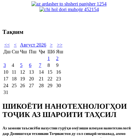
Тақвим
<<
<
Август 2026
>
>>
Дш
Сш
Чш
Пш
Ҷм
Шб
Яш
1
2
3
4
5
6
7
8
9
10
11
12
13
14
15
16
17
18
19
20
21
22
23
24
25
26
27
28
29
30
31
ШИКОЁТИ НАНОТЕХНОЛОГҲОИ
ТОҶИК АЗ ШАРОИТИ ТАҲСИЛ
Аз замони таъсисёби нахустин гур
ӯ
ҳи ом
ӯ
зиши илмҳои нанотехнолог
ӣ
дар Донишгоҳи техникии То
ҷ
икистон ду сол сипар
ӣ
мешавад, аммо