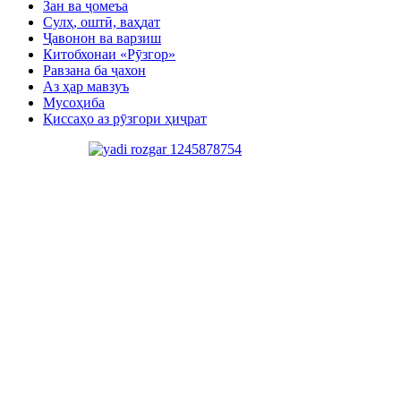
Зан ва ҷомеъа
Сулҳ, оштӣ, ваҳдат
Ҷавонон ва варзиш
Китобхонаи «Рӯзгор»
Равзана ба ҷахон
Аз ҳар мавзуъ
Мусоҳиба
Қиссаҳо аз рӯзгори ҳиҷрат