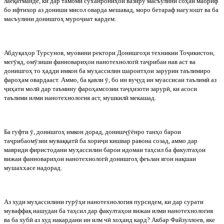
лаёқатманде, ки дар тамоми суханрониҳои вазиру масъулини соҳаи маориф
бо ифтихор аз дониши мисол оварда мешавад, моро бетараф нагузошт ва ба
масъулини донишгоҳ муро
ҷ
иат кардем.
Абдуқаҳор Турсунов, муовини ректори Донишгоҳи техникии То
ҷ
икистон,
мег
ӯ
яд, ом
ӯ
зиши фанновариҳои нанотехнолог
ӣ
та
ҷ
рибаи нав аст ва
донишгоҳ то ҳадди имкон ба муҳассилин шароитҳои зарурии таълимиро
фароҳам овардааст. Аммо, ба қавли
ӯ
, бо ин ву
ҷ
уд ин муассисаи таълим
ӣ
аз
ҷ
иҳати мол
ӣ
дар таъмину фароҳамсозии та
ҷ
ҳизоти зарур
ӣ
, ки асоси
таълими илми нанотехнология аст, мушкил
ӣ
мекашад.
Ба гуфти
ӯ
, донишгоҳ имкон дорад, дониш
ҷӯ
ёнро танҳо барои
та
ҷ
рибаом
ӯ
зии муваққат
ӣ
ба хори
ҷ
и кишвар равона созад, аммо дар
мавриди фиристодани муҳассилин барои идомаи таҳсил ба факултаҳои
вижаи фанновариҳои нанотехнолог
ӣ
донишгоҳ феълан ягон нақшаи
мушаххасе надорад.
Аз худи муҳассилини гур
ӯ
ҳи нанотехнология пурсидем, ки дар сурати
муваффақ нашудан ба таҳсил дар факултаҳои вижаи илми нанотехнология
ва ба хуб
ӣ
аз худ накардани ин илм ч
ӣ
хоҳанд кард? Акбар Файзуллоев, яке