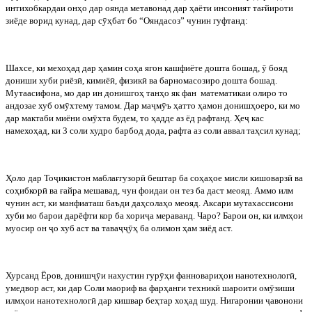
интихобкардаи онҳо дар оянда метавонад дар ҳаёти инсоният тағйироти
зиёде ворид кунад, дар с
ӯ
ҳбат бо “Ояндасоз” чунин гуфтанд:
Шахсе, ки мехоҳад дар ҳамин соҳа ягон кашфиёте дошта бошад,
ӯ
бояд
дониши хуби риёз
ӣ
, кимиё
ӣ
, физик
ӣ
ва барномасозиро дошта бошад.
Мутаасифона, мо дар ин донишгоҳ танҳо як фан
математикаи олиро то
андозае хуб ом
ӯ
хтему тамом. Дар ма
ҷ
м
ӯ
ъ ҳатто ҳамон донишҳоеро, ки мо
дар мактаби миёни ом
ӯ
хта будем, то ҳадде аз ёд рафтанд. Ҳе
ҷ
кас
намехоҳад, ки 3 соли худро барбод дода, рафта аз соли аввал таҳсил кунад;
Ҳоло дар То
ҷ
икистон маблағгузор
ӣ
бештар ба соҳаҳое мисли кишоварз
ӣ
ва
соҳибкор
ӣ
ва ғайра мешавад, чун фоидаи он тез ба даст меояд. Аммо илм
чунин аст, ки манфиаташ баъди даҳсолаҳо меояд. Аксари мутахассисони
хуби мо барои дарёфти кор ба хори
ҷ
а мераванд. Чаро? Барои он, ки илмҳои
муосир он
ҷ
о хуб аст ва тава
ҷҷӯ
ҳ ба олимон ҳам зиёд аст.
Хурсанд Ёров, дониш
ҷӯ
и нахустин гур
ӯ
ҳи фанновариҳои нанотехнолог
ӣ
,
умедвор аст, ки дар Соли маориф ва фарҳанги техник
ӣ
шароити ом
ӯ
зиши
илмҳои нанотехнолог
ӣ
дар кишвар беҳтар хоҳад шуд. Нигаронии
ҷ
авонони