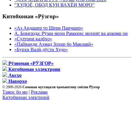
"ХУДОЁ, ОБОД КУН ВАХЁИ МОРО"
Китобхонаи «Рӯзгор»
«Аз Ардашер то Шери Панҷшер»
А. Боқизода: Рӯзаи моҳи Рамазон: моҳият ва аҳкоми он
«Султони қалбҳо»
«Пайванди Аҳмад Зоҳир бо Мавлавӣ»
«Бурхи Валӣ-дӯсти Худо»
Рӯзномаи «РӮЗГОР»
Китобхонаи эллектрони
Аксҳо
Наворҳо
© 2009-2026
Сомонаи мустақили ҷамъиятиву сиёсии Рӯзгор
Тамос бо мо
|
Реклама
Китобхонаи электронӣ