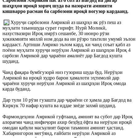
Сарбозони Амрикоӣ пас аз 6 сол аз Бағдод ва дигар
шаҳрҳои ироқӣ хориҷ шуда ва назорати амнияти
кишварро расман ба сарбозони ироқӣ вогузор кардаанд.
Хуруҷи сарбозони Амрикоӣ аз шаҳрҳо як рӯз пеш аз
муҳлати таъиншуда сурат гирифт. Нурӣ Моликӣ,
нахуствазири Ироқ имрӯз сешанбе, 30 июнро рӯзи
ҳокикмияти миллӣ ном дода ва ин рӯзро таътили умумӣ эълон
кардааст. Артиши Амрико эълом кард, ки чанд соъат қабл аз
поёни муҳлати хуруҷи нерӯҳои Амрикоӣ аз шаҳрҳои Ироқ 4
сарбози Амрикоӣ дар ҷараёни амалиёт дар Бағдод кушта
шуданд.
Чанд фақара бумбгузорӣ низ гузориш шуда буд. Нерӯҳои
Амрикоӣ ва ироқӣ худро барои ҳамалоти эҳтимолӣ дар
ҷараёни хуруҷи нерӯҳои Амрикоӣ аз шаҳрҳои Ироқ омода
карда буданд.
Дар тули 10 рӯзи гузашта дар ҷараёни се ҳамла дар Бағдод ва
Киркук 70 нафар кушта ва иддае зиёде захмӣ шуданд.
Фармондеҳони Амрикоӣ гуфтаанд, амният ва субот дар Ироқ
алорағми чанд инфиҷори ахир беҳбуд ёфта ва нерӯҳои ироқӣ
омодаи қабули масъулият барои таъмини амният ҳастанд.
Хабарнигорон мегӯянд, ғайбати нерӯҳои Амрикоӣ аз