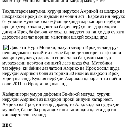
манотиқи суннӣ ва шиъанишини Бағдод маҳсус аст.
Таҳлилгарон мегӯянд, хуруҷи нерӯҳои Амрикоӣ аз шаҳрҳо ва
шаҳракҳои ироқӣ як иқдоми намодин аст . Бархе аз ин нерӯҳо
ба унвони мушовир ва омӯзишдиҳанда дар канори нерӯҳои
ироқӣ ҳузур хоҳанд дошт ва бақия нерӯҳо низ дар нуқоти
дигари Ироқ ба фаъолият хоҳанд пардохт ва танҳо дар сурати
дархости давлат вориди манотиқи шаҳрӣ хоҳанд шуд.
Давлати Нурӣ Моликӣ, нахуствазири Ироқ аз чанд рӯз
пеш иқдомоти эҳтиётии вежае барои ҷилавгирӣ аз афзоиши
мавҷи хушунатҳо дар пеш гирифта ва ба ҳамин манзур
мураххасии нерӯҳои амниятӣ лағв шуда буд. Мутобиқи
тавофуқе, ки байни давлатҳои Амрико ва Ироқ ҳосил шуда
нерӯҳои Амрикоӣ бояд аз торихи 30 июн аз шаҳрҳои Ироқ
хориҷ шаванд. Куллия нерӯҳои Амрикоӣ қарор аст то поёни
соли 2011 аз Ироқ хориҷ шаванд.
Хабарнигори умури дифоъии Би-би-сӣ мегӯяд, хуруҷи
нерӯҳои Амрикоӣ аз шаҳрҳои ироқӣ бидуни хатар нест.
Амрико ва Ироқ интизор доранд, то Алқоъида ва гурӯҳҳои
мушобеҳ барои ба роҳ андохтани танишҳои қавмӣ дар ин
кишвар талош кунанд.
BBC