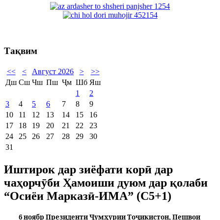
Тақвим
<<
<
Август 2026
>
>>
Дш
Сш
Чш
Пш
Ҷм
Шб
Яш
1
2
3
4
5
6
7
8
9
10
11
12
13
14
15
16
17
18
19
20
21
22
23
24
25
26
27
28
29
30
31
Иштирок дар зиёфати корӣ дар
чаҳорчӯби Ҳамоиши дуюм дар қолаби
“Осиёи Марказӣ-ИМА” (С5+1)
6 ноябр Президенти Ҷумҳурии Тоҷикистон, Пешвои