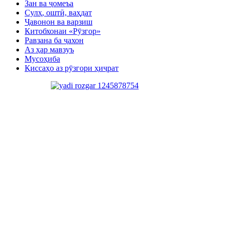
Зан ва ҷомеъа
Сулҳ, оштӣ, ваҳдат
Ҷавонон ва варзиш
Китобхонаи «Рӯзгор»
Равзана ба ҷахон
Аз ҳар мавзуъ
Мусоҳиба
Қиссаҳо аз рӯзгори ҳиҷрат