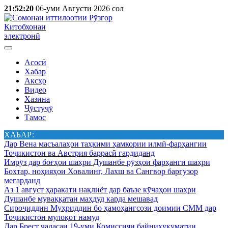
21:52:20
06-уми Августи 2026 сол
Китобхонаи
электронӣ
Асосӣ
Хабар
Аксҳо
Видео
Хазина
Ҷӯстуҷӯ
Тамос
ХАБАР:
Дар Вена масъалаҳои таҳкими ҳамкории илмӣ-фарҳангии
Тоҷикистон ва Австрия баррасӣ гардиданд
Имрӯз дар боғҳои шаҳри Душанбе рӯзҳои фарҳанги шаҳри
Бохтар, ноҳияҳои Ховалинг, Лахш ва Сангвор баргузор
мегарданд
Аз 1 август ҳаракати нақлиёт дар баъзе кӯчаҳои шаҳри
Душанбе муваққатан маҳдуд карда мешавад
Сироҷиддин Муҳриддин бо ҳамоҳангсози доимии СММ дар
Тоҷикистон мулоқот намуд
Дар Брест ҷаласаи 19-уми Комиссияи байниҳукуматии