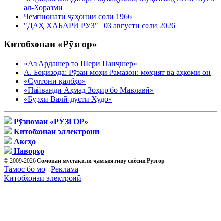
ал-Хоразмӣ
Чемпионати ҷаҳонии соли 1966
"ДАҲ ХАБАРИ РӮЗ" | 03 августи соли 2026
Китобхонаи «Рӯзгор»
«Аз Ардашер то Шери Панҷшер»
А. Боқизода: Рӯзаи моҳи Рамазон: моҳият ва аҳкоми он
«Султони қалбҳо»
«Пайванди Аҳмад Зоҳир бо Мавлавӣ»
«Бурхи Валӣ-дӯсти Худо»
Рӯзномаи «РӮЗГОР»
Китобхонаи эллектрони
Аксҳо
Наворҳо
© 2009-2026
Сомонаи мустақили ҷамъиятиву сиёсии Рӯзгор
Тамос бо мо
|
Реклама
Китобхонаи электронӣ