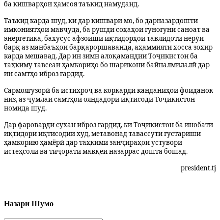
ба кишварҳои ҳамсоя таъкид намуданд.
Таъкид карда шуд, ки дар кишвари мо, бо дарназардошти
имкониятҳои мавҷуда, ба рушди соҳаҳои гуногуни саноат ва
энергетика, бахусус афзоиши иқтидорҳои тавлидоти нерӯи
барқ аз манбаъҳои барқароршаванда, аҳаммияти хосса зоҳир
карда мешавад. Дар ин зимн алоқамандии Тоҷикистон ба
таҳкиму тавсеаи ҳамкориҳо бо шарикони байналмилалӣ дар
ин самтҳо иброз гардид.
Сармоягузорӣ ба истихроҷ ва коркарди канданиҳои фоиданок
низ, аз ҷумлаи самтҳои ояндадори иқтисоди Тоҷикистон
номида шуд.
Дар фароварди сухан иброз гардид, ки Тоҷикистон ба инобати
иқтидори иқтисодии худ, метавонад тавассути густариши
ҳамкорию ҳамёрӣ дар таҳкими занҷираҳои устувори
истеҳсолӣ ва тиҷоратӣ мавқеи назаррас дошта бошад.
president.tj
Назари Шумо