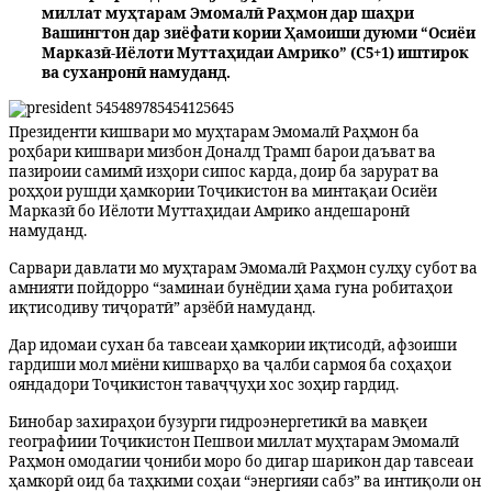
миллат муҳтарам Эмомалӣ Раҳмон дар шаҳри
Вашингтон дар зиёфати кории Ҳамоиши дуюми “Осиёи
Марказӣ-Иёлоти Муттаҳидаи Амрико” (С5+1) иштирок
ва суханронӣ намуданд.
Президенти кишвари мо муҳтарам Эмомалӣ Раҳмон ба
роҳбари кишвари мизбон Доналд Трамп барои даъват ва
пазироии самимӣ изҳори сипос карда, доир ба зарурат ва
роҳҳои рушди ҳамкории Тоҷикистон ва минтақаи Осиёи
Марказӣ бо Иёлоти Муттаҳидаи Амрико андешаронӣ
намуданд.
Сарвари давлати мо муҳтарам Эмомалӣ Раҳмон сулҳу субот ва
амнияти пойдорро “заминаи бунёдии ҳама гуна робитаҳои
иқтисодиву тиҷоратӣ” арзёбӣ намуданд.
Дар идомаи сухан ба тавсеаи ҳамкории иқтисодӣ, афзоиши
гардиши мол миёни кишварҳо ва ҷалби сармоя ба соҳаҳои
ояндадори Тоҷикистон таваҷҷуҳи хос зоҳир гардид.
Бинобар захираҳои бузурги гидроэнергетикӣ ва мавқеи
географиии Тоҷикистон Пешвои миллат муҳтарам Эмомалӣ
Раҳмон омодагии ҷониби моро бо дигар шарикон дар тавсеаи
ҳамкорӣ оид ба таҳкими соҳаи “энергияи сабз” ва интиқоли он