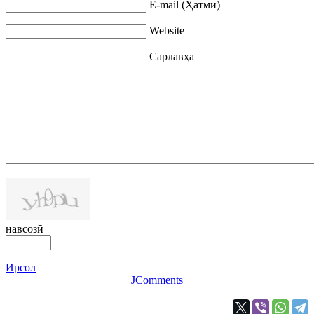
E-mail (Ҳатмӣ)
Website
Сарлавҳа
навсозӣ
Ирсол
JComments