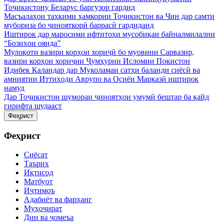
Тоҷикистону Беларус баргузор гардид
Масъалаҳои таҳкими ҳамкории Тоҷикистон ва Чин дар самти
мубориза бо ҷинояткорӣ баррасӣ гардиданд
Иштирок дар маросими ифтитоҳи мусобиқаи байналмилалии
“Бозиҳои оянда”
Мулоқоти вазири корҳои хориҷӣ бо муовини Сарвазир,
вазири корҳои хориҷии Ҷумҳурии Исломии Покистон
Идибек Қаландар дар Муколамаи сатҳи баланди сиёсӣ ва
амниятии Иттиҳоди Аврупо ва Осиёи Марказӣ иштирок
намуд
Дар Тоҷикистон шумораи ҷиноятҳои умумӣ бештар ба қайд
гирифта шудааст
Феҳрист
Феҳрист
Сиёсат
Таърих
Иқтисод
Матбуот
Иҷтимоъ
Адабиёт ва фарҳанг
Муҳоҷират
Дин ва ҷомеъа