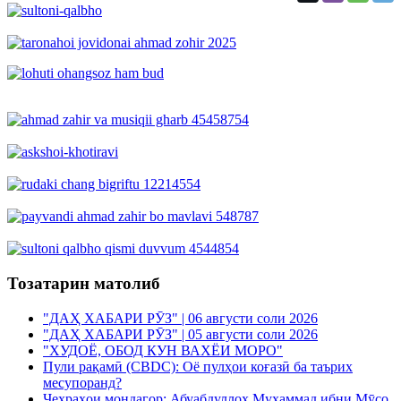
Тозатарин матолиб
"ДАҲ ХАБАРИ РӮЗ" | 06 августи соли 2026
"ДАҲ ХАБАРИ РӮЗ" | 05 августи соли 2026
"ХУДОЁ, ОБОД КУН ВАХЁИ МОРО"
Пули рақамӣ (CBDC): Оё пулҳои коғазӣ ба таърих
месупоранд?
Чеҳраҳои мондагор: Абуабдуллоҳ Муҳаммад ибни Мӯсо