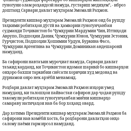
гуногуни олам роҳандозӣ намуда, густариш медиҳем”, - иброз
доштанд Сарвари давлат муҳтарам Эмомалӣ Раҳмон.
Президенти кишвар муҳтарам Эмомалӣ Раҳмон оид ба рушду
таҳкими робитаҳои дӯстӣ ва ҳамкории гуногунҷанбаи
судманди Тоҷикистон бо Ҷумҳурии Мардумии Чин, Иттиҳоди
Аврупо, Подшоҳии Дания, Ҷумҳурии Юнон, Ҷумҳурии Эстония,
Гурҷистон, Подшоҳии Ҳошимии Урдун, Буркина Фасо,
Ҷумҳурии Аргентина ва Ҷумҳурии Доминикан андешаронӣ
намуданд.
Ба сафирони навтаъин муроҷиат намуда, Сарвари давлат
таъкид карданд, ки Тоҷикистон идомаи шарикӣ бо кишварҳои
онҳоро бахши таркибии сиёсати хориҷии худ медонад ва
дурнамои онро нек арзёбӣ менамояд.
Роҳбари давлат муҳтарам Эмомалӣ Раҳмон изҳори умед
намуданд, ки талошҳои пайвастаи сафирон дар ҷодаи рушду
такомули робитаҳои гуногунҷанбаи миёни кишварҳо
самараву натиҷаҳои нав ба бор хоҳанд овард.
Дар хотима Президенти кишвар муҳтарам Эмомалӣ Раҳмон ба
сафирони нав комёбӣ хоста, ба роҳбарони давлатҳои онҳо
салому паёми гарм ирсол намуданд.