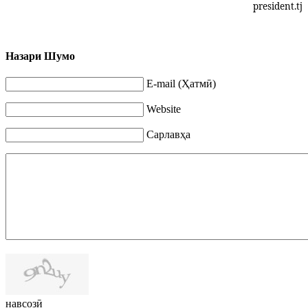
president.tj
Назари Шумо
E-mail (Ҳатмӣ)
Website
Сарлавҳа
навсозӣ