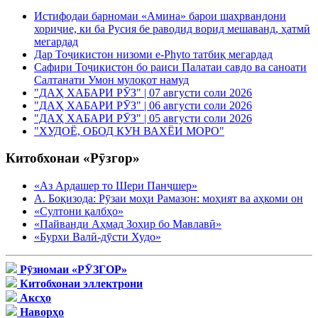
Истифодаи барномаи «Амина» барои шаҳрвандони
хориҷие, ки ба Русия бе раводид ворид мешаванд, ҳатмӣ
мегардад
Дар Тоҷикистон низоми e-Phyto татбиқ мегардад
Сафири Тоҷикистон бо раиси Палатаи савдо ва саноати
Салтанати Умон мулоқот намуд
"ДАҲ ХАБАРИ РӮЗ" | 07 августи соли 2026
"ДАҲ ХАБАРИ РӮЗ" | 06 августи соли 2026
"ДАҲ ХАБАРИ РӮЗ" | 05 августи соли 2026
"ХУДОЁ, ОБОД КУН ВАХЁИ МОРО"
Китобхонаи «Рӯзгор»
«Аз Ардашер то Шери Панҷшер»
А. Боқизода: Рӯзаи моҳи Рамазон: моҳият ва аҳкоми он
«Султони қалбҳо»
«Пайванди Аҳмад Зоҳир бо Мавлавӣ»
«Бурхи Валӣ-дӯсти Худо»
Рӯзномаи «РӮЗГОР»
Китобхонаи эллектрони
Аксҳо
Наворҳо