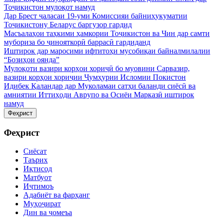
Тоҷикистон мулоқот намуд
Дар Брест ҷаласаи 19-уми Комиссияи байниҳукуматии
Тоҷикистону Беларус баргузор гардид
Масъалаҳои таҳкими ҳамкории Тоҷикистон ва Чин дар самти
мубориза бо ҷинояткорӣ баррасӣ гардиданд
Иштирок дар маросими ифтитоҳи мусобиқаи байналмилалии
“Бозиҳои оянда”
Мулоқоти вазири корҳои хориҷӣ бо муовини Сарвазир,
вазири корҳои хориҷии Ҷумҳурии Исломии Покистон
Идибек Қаландар дар Муколамаи сатҳи баланди сиёсӣ ва
амниятии Иттиҳоди Аврупо ва Осиёи Марказӣ иштирок
намуд
Феҳрист
Феҳрист
Сиёсат
Таърих
Иқтисод
Матбуот
Иҷтимоъ
Адабиёт ва фарҳанг
Муҳоҷират
Дин ва ҷомеъа