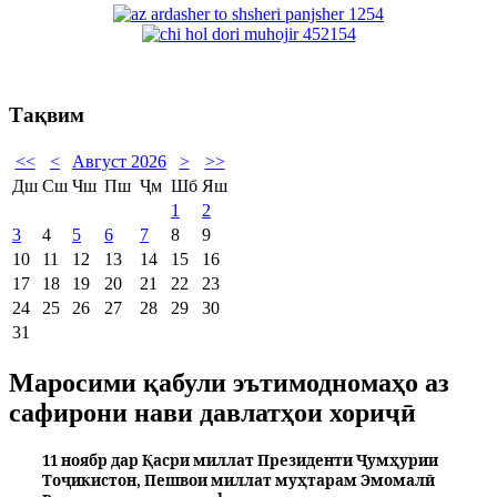
Тақвим
<<
<
Август 2026
>
>>
Дш
Сш
Чш
Пш
Ҷм
Шб
Яш
1
2
3
4
5
6
7
8
9
10
11
12
13
14
15
16
17
18
19
20
21
22
23
24
25
26
27
28
29
30
31
Маросими қабули эътимодномаҳо аз
сафирони нави давлатҳои хориҷӣ
11 ноябр дар Қасри миллат Президенти Ҷумҳурии
Тоҷикистон, Пешвои миллат муҳтарам Эмомалӣ