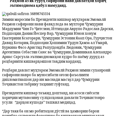
Раҳмон аз як гуруҳ сафирони нави давлатҳои хориҷ
эътимоднома қабул намуданд.
Зимни маросим ба Президенти кишвар муҳтарам Эмомалӣ
Раҳмон сафирони нави фавқулода ва мухтори Ҷумҳурии
Мардумии Чин Го Ҷитсзюн, Иттиҳоди Аврупо Радослав Дарски,
Подшоҳии Дания Йеспер Вар, Ҷумҳурии Юнон хонум
Екатерини Ксагорари, Ҷумҳурии Эстония Яаап Ора, Гурҷистон
Давид Котария, Подшоҳии Ҳошимии Урдун Ҳамза ал Умарӣ,
Буркина Фасо Аристид Рапугдондба Людовик, Ҷумҳурии
Аргентина Себастян Саюс ва Ҷумҳурии Доминикан Алехандро
Ариас Сарсуэла эътимодномаҳои худро бо паёму дуруд аз
роҳбарияти кишварҳояшон тақдим карданд.
Роҳбари давлат муҳтарам Эмомалӣ Раҳмон зимни суханронӣ
сафирони навро ба муносибати оғози фаъолияти
дипломатиашон дар ин маснади масъул дар Ҷумҳурии
Тоҷикистон табрику таҳният гуфтанд.
Президенти кишвар таъкид доштанд, ки асоси сиёсати
хориҷии мутавозину сулҳхоҳонаи давлати Тоҷикистонро
усули “дарҳои кушода” ташкил медиҳад.
“Дар такя ба он мо робитаҳои дӯстӣ ва ҳамкории барои
ҷонибҳо судманди фарогирро бо кишварҳои минтақаҳои