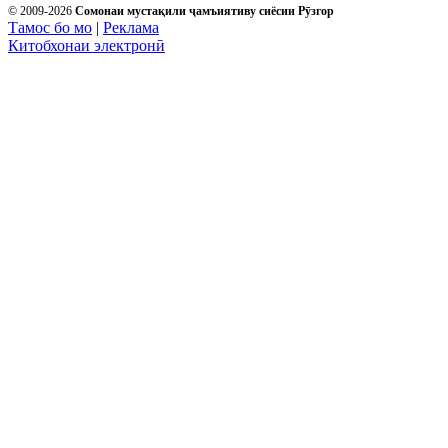
© 2009-2026
Сомонаи мустақили ҷамъиятиву сиёсии Рӯзгор
Тамос бо мо
|
Реклама
Китобхонаи электронӣ