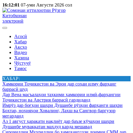
16:12:01
07-уми Августи 2026 сол
Китобхонаи
электронӣ
Асосӣ
Хабар
Аксҳо
Видео
Хазина
Ҷӯстуҷӯ
Тамос
ХАБАР:
Ҳамкории Тоҷикистон ва Эрон дар соҳаи илму фарҳанг
баррасӣ шуд
Дар Вена масъалаҳои таҳкими ҳамкории илмӣ-фарҳангии
Тоҷикистон ва Австрия баррасӣ гардиданд
Имрӯз дар боғҳои шаҳри Душанбе рӯзҳои фарҳанги шаҳри
Бохтар, ноҳияҳои Ховалинг, Лахш ва Сангвор баргузор
мегарданд
Аз 1 август ҳаракати нақлиёт дар баъзе кӯчаҳои шаҳри
Душанбе муваққатан маҳдуд карда мешавад
Сироҷиддин Муҳриддин бо ҳамоҳангсози доимии СММ дар