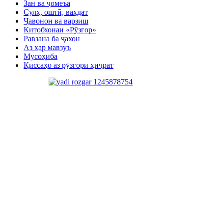
Зан ва ҷомеъа
Сулҳ, оштӣ, ваҳдат
Ҷавонон ва варзиш
Китобхонаи «Рӯзгор»
Равзана ба ҷахон
Аз ҳар мавзуъ
Мусоҳиба
Қиссаҳо аз рӯзгори ҳиҷрат