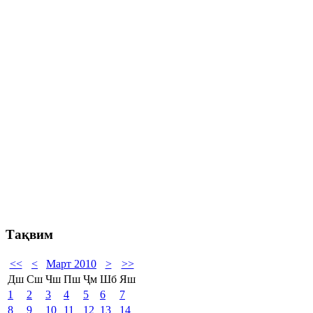
Тақвим
<<
<
Март 2010
>
>>
Дш
Сш
Чш
Пш
Ҷм
Шб
Яш
1
2
3
4
5
6
7
8
9
10
11
12
13
14