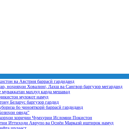
истон ва Австрия баррасӣ гардиданд
ар, ноҳияҳои Ховалинг, Лахш ва Сангвор баргузор мегарданд
е муваққатан маҳдуд карда мешавад
икистон мулоқот намуд
ону Беларус баргузор гардид
бориза бо ҷинояткорӣ баррасӣ гардиданд
озиҳои оянда”
и корҳои хориҷии Ҷумҳурии Исломии Покистон
иятии Иттиҳоди Аврупо ва Осиёи Марказӣ иштирок намуд
ифта шудааст