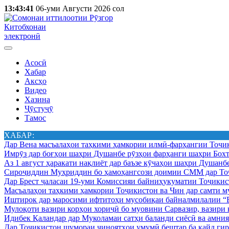
13:43:41
06-уми Августи 2026 сол
Китобхонаи
электронӣ
Асосӣ
Хабар
Аксҳо
Видео
Хазина
Ҷӯстуҷӯ
Тамос
ХАБАР:
Дар Вена масъалаҳои таҳкими ҳамкории илмӣ-фарҳангии Тоҷик
Имрӯз дар боғҳои шаҳри Душанбе рӯзҳои фарҳанги шаҳри Бохт
Аз 1 август ҳаракати нақлиёт дар баъзе кӯчаҳои шаҳри Душанб
Сироҷиддин Муҳриддин бо ҳамоҳангсози доимии СММ дар Тоҷ
Дар Брест ҷаласаи 19-уми Комиссияи байниҳукуматии Тоҷикист
Масъалаҳои таҳкими ҳамкории Тоҷикистон ва Чин дар самти му
Иштирок дар маросими ифтитоҳи мусобиқаи байналмилалии “Б
Мулоқоти вазири корҳои хориҷӣ бо муовини Сарвазир, вазир
Идибек Қаландар дар Муколамаи сатҳи баланди сиёсӣ ва амн
Дар Тоҷикистон шумораи ҷиноятҳои умумӣ бештар ба қайд гир