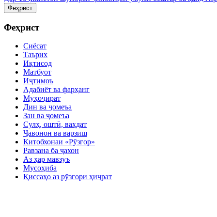
Феҳрист
Феҳрист
Сиёсат
Таърих
Иқтисод
Матбуот
Иҷтимоъ
Адабиёт ва фарҳанг
Муҳоҷират
Дин ва ҷомеъа
Зан ва ҷомеъа
Сулҳ, оштӣ, ваҳдат
Ҷавонон ва варзиш
Китобхонаи «Рӯзгор»
Равзана ба ҷахон
Аз ҳар мавзуъ
Мусоҳиба
Қиссаҳо аз рӯзгори ҳиҷрат