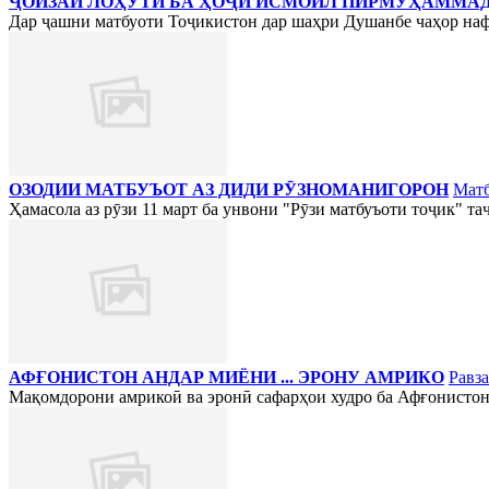
ҶОИЗАИ ЛОҲУТӢ БА ҲОҶӢ ИСМОИЛ ПИРМУҲАММА
Дар ҷашни матбуоти Тоҷикистон дар шаҳри Душанбе чаҳор нафа
ОЗОДИИ МАТБУЪОТ АЗ ДИДИ РӮЗНОМАНИГОРОН
Мат
Ҳамасола аз рӯзи 11 март ба унвони "Рӯзи матбуъоти тоҷик" таҷ
АФҒОНИСТОН АНДАР МИЁНИ ... ЭРОНУ АМРИКО
Равза
Мақомдорони амрикоӣ ва эронӣ сафарҳои худро ба Афғонистон