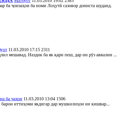
ДЗОДА
Матбуот
11.03.2010 19:02
2383
р ба ҷоизаҳои ба номи Лоҳутӣ сазовор дониста шуданд.
буот
11.03.2010 17:15
2311
лил мешавад. Наздик ба як қарн пеш, дар ин рӯз аввалин ...
на ба ҷахон
11.03.2010 13:04
1506
 барои иттиҳоми якдигар дар мушкилиҳои ин кишвар...