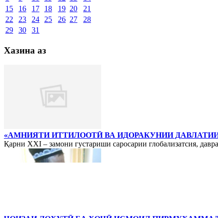
15
16
17
18
19
20
21
22
23
24
25
26
27
28
29
30
31
Хазина аз
«АМНИЯТИ ИТТИЛООТӢ ВА ИДОРАКУНИИ ДАВЛАТИИ
Қарни ХХI – замони густариши саросарии глобализатсия, давра