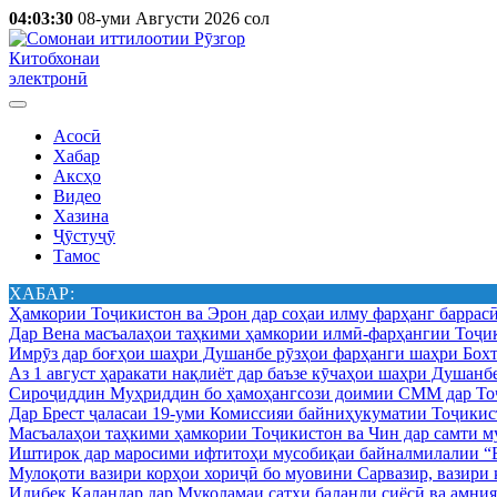
04:03:30
08-уми Августи 2026 сол
Китобхонаи
электронӣ
Асосӣ
Хабар
Аксҳо
Видео
Хазина
Ҷӯстуҷӯ
Тамос
ХАБАР:
Ҳамкории Тоҷикистон ва Эрон дар соҳаи илму фарҳанг баррас
Дар Вена масъалаҳои таҳкими ҳамкории илмӣ-фарҳангии Тоҷик
Имрӯз дар боғҳои шаҳри Душанбе рӯзҳои фарҳанги шаҳри Бохт
Аз 1 август ҳаракати нақлиёт дар баъзе кӯчаҳои шаҳри Душанб
Сироҷиддин Муҳриддин бо ҳамоҳангсози доимии СММ дар Тоҷ
Дар Брест ҷаласаи 19-уми Комиссияи байниҳукуматии Тоҷикист
Масъалаҳои таҳкими ҳамкории Тоҷикистон ва Чин дар самти му
Иштирок дар маросими ифтитоҳи мусобиқаи байналмилалии “Б
Мулоқоти вазири корҳои хориҷӣ бо муовини Сарвазир, вазир
Идибек Қаландар дар Муколамаи сатҳи баланди сиёсӣ ва амн