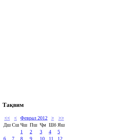
Тақвим
<<
<
Феврал 2012
>
>>
Дш
Сш
Чш
Пш
Ҷм
Шб
Яш
1
2
3
4
5
6
7
8
9
10
11
12