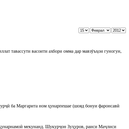
ллат тавассути васоити ахбори омма дар мавзӯъҳои гуногун,
гурҷӣ ба Маргарита ном ҳунарпешае (шояд бонуи фаронсавӣ
ӣ ҳунарнамоӣ мекунанд. Шукурҷон Зуҳуров, раиси Маҷлиси