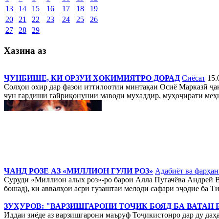
13
14
15
16
17
18
19
20
21
22
23
24
25
26
27
28
29
Хазина аз
ҶУНБИШЕ, КИ ОРЗУИ ҲОКИМИЯТРО ДОРАД
Сиёсат
15.
Солҳои охир дар фазои иттилоотии минтақаи Осиё Марказӣ ҷан
чун гардиши ғайриқонунии маводи мухаддир, муҳоҷирати меҳна
ЧАНД РОЗЕ АЗ «МИЛЛИОН ГУЛИ РОЗ»
Адабиёт ва фарҳан
Суруди «Миллион алых роз»-ро барои Алла Пугачёва Андрей В
бошад), ки аввалҳои асри гузаштаи мелодӣ сафари эҷодие ба Ти
ЗУҲУРОВ: "ВАРЗИШГАРОНИ ТОҶИК БОЯД БА ВАТАН 
Иддаи зиёде аз варзишгарони маъруф Тоҷикистонро дар ду даҳ