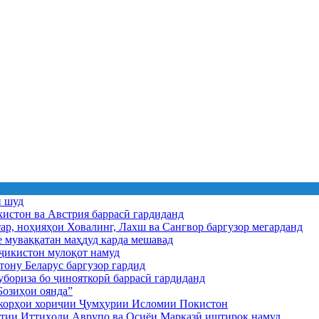
ӣ шуд
истон ва Австрия баррасӣ гардиданд
ар, ноҳияҳои Ховалинг, Лахш ва Сангвор баргузор мегарданд
е муваққатан маҳдуд карда мешавад
икистон мулоқот намуд
ону Беларус баргузор гардид
бориза бо ҷинояткорӣ баррасӣ гардиданд
озиҳои оянда”
и корҳои хориҷии Ҷумҳурии Исломии Покистон
иятии Иттиҳоди Аврупо ва Осиёи Марказӣ иштирок намуд