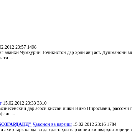
02.2012 23:57
1498
г алайҳи Ҷумҳурии Тоҷикистон дар ҳоли авҷ аст. Душманони ми
тӣ ...
г
15.02.2012 23:33
3310
ознесенский дар асоси қиссаи ишқи Нико Пиросмани, рассоми 
флис ...
БОЗГАРДАНД"
Ҷавонон ва варзиш
15.02.2012 23:16
1784
аи ахир тарк карда ва дар дастаҳои варзишии кишварҳои хориҷ