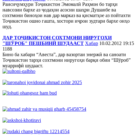
Раисиҷумҳури Тоҷикистон Эмомалӣ Раҳмон бо тарҳи
навсозии бархе аз ҷодаҳои асосии шаҳри Душанбе ва
сохтмони биноҳои нав дар марказ ва қисматҳое аз пойтахти
Тоҷикистон ошно гашта, хостори иҷрои зудтари бархе онҳо
шуд.
ДАР ТОҶИКИСТОН СОХТМОНИ НИРУГОҲИ
"ШӮРОБ" ПЕШБИНӢ ШУДААСТ
Хабар
10.02.2012 19:15
1188
Бино ба хабари “Авеста”, дар вазортаи энержӣ ва саноати
Тоҷикистон тарҳи сохтмони ниругоҳи барқи обии “Шӯроб”
муаррифӣ шудааст.