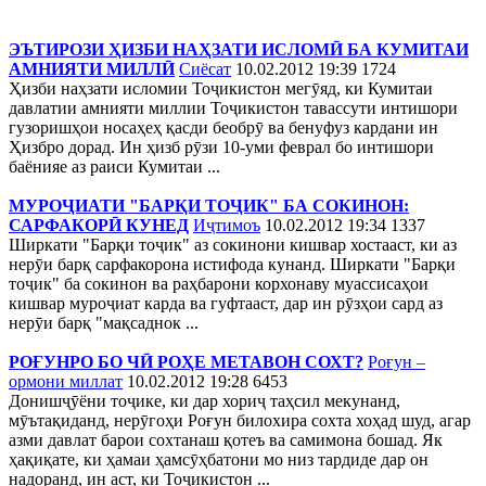
ЭЪТИРОЗИ ҲИЗБИ НАҲЗАТИ ИСЛОМӢ БА КУМИТАИ
АМНИЯТИ МИЛЛӢ
Сиёсат
10.02.2012 19:39
1724
Ҳизби наҳзати исломии Тоҷикистон мегӯяд, ки Кумитаи
давлатии амнияти миллии Тоҷикистон тавассути интишори
гузоришҳои носаҳеҳ қасди беобрӯ ва бенуфуз кардани ин
Ҳизбро дорад. Ин ҳизб рӯзи 10-уми феврал бо интишори
баёнияе аз раиси Кумитаи ...
МУРОҶИАТИ "БАРҚИ ТОҶИК" БА СОКИНОН:
САРФАКОРӢ КУНЕД
Иҷтимоъ
10.02.2012 19:34
1337
Ширкати "Барқи тоҷик" аз сокинони кишвар хостааст, ки аз
нерӯи барқ сарфакорона истифода кунанд. Ширкати "Барқи
тоҷик" ба сокинон ва раҳбарони корхонаву муассисаҳои
кишвар муроҷиат карда ва гуфтааст, дар ин рӯзҳои сард аз
нерӯи барқ "мақсаднок ...
РОҒУНРО БО ЧӢ РОҲЕ МЕТАВОН СОХТ?
Роғун –
ормони миллат
10.02.2012 19:28
6453
Донишҷӯёни тоҷике, ки дар хориҷ таҳсил мекунанд,
мӯътақиданд, нерӯгоҳи Роғун билохира сохта хоҳад шуд, агар
азми давлат барои сохтанаш қотеъ ва самимона бошад. Як
ҳақиқате, ки ҳамаи ҳамсӯҳбатони мо низ тардиде дар он
надоранд, ин аст, ки Тоҷикистон ...