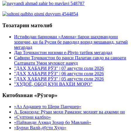
Тозатарин матолиб
Истифодаи барномаи «Амина» барои шаҳрвандони
хориҷие, ки ба Русия бе раводид ворид мешаванд, ҳатмӣ
мегардад
Дар Тоҷикистон низоми e-Phyto татбиқ мегардад
Сафири Тоҷикистон бо раиси Палатаи савдо ва саноати
Салтанати Умон мулоқот намуд
"ДАҲ ХАБАРИ РӮЗ" | 07 августи соли 2026
"ДАҲ ХАБАРИ РӮЗ" | 06 августи соли 2026
"ДАҲ ХАБАРИ РӮЗ" | 05 августи соли 2026
"ХУДОЁ, ОБОД КУН ВАХЁИ МОРО"
Китобхонаи «Рӯзгор»
«Аз Ардашер то Шери Панҷшер»
А. Боқизода: Рӯзаи моҳи Рамазон: моҳият ва аҳкоми он
«Султони қалбҳо»
«Пайванди Аҳмад Зоҳир бо Мавлавӣ»
«Бурхи Валӣ-дӯсти Худо»