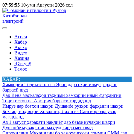
07:59:55
10-уми Августи 2026 сол
Китобхонаи
электронӣ
Асосӣ
Хабар
Аксҳо
Видео
Хазина
Ҷӯстуҷӯ
Тамос
ХАБАР:
Ҳамкории Тоҷикистон ва Эрон дар соҳаи илму фарҳанг
баррасӣ шуд
Дар Вена масъалаҳои таҳкими ҳамкории илмӣ-фарҳангии
Тоҷикистон ва Австрия баррасӣ гардиданд
Имрӯз дар боғҳои шаҳри Душанбе рӯзҳои фарҳанги шаҳри
Бохтар, ноҳияҳои Ховалинг, Лахш ва Сангвор баргузор
мегарданд
Аз 1 август ҳаракати нақлиёт дар баъзе кӯчаҳои шаҳри
Душанбе муваққатан маҳдуд карда мешавад
Сироҷиддин Муҳриддин бо ҳамоҳангсози доимии СММ дар