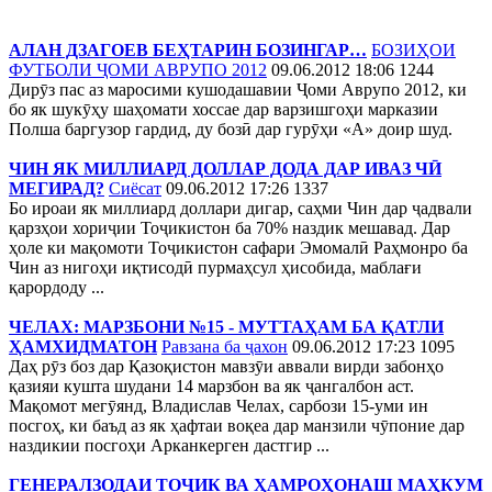
АЛАН ДЗАГОЕВ БЕҲТАРИН БОЗИНГАР…
БОЗИҲОИ
ФУТБОЛИ ҶОМИ АВРУПО 2012
09.06.2012 18:06
1244
Дирӯз пас аз маросими кушодашавии Ҷоми Аврупо 2012, ки
бо як шукӯҳу шаҳомати хоссае дар варзишгоҳи марказии
Полша баргузор гардид, ду бозӣ дар гурӯҳи «А» доир шуд.
ЧИН ЯК МИЛЛИАРД ДОЛЛАР ДОДА ДАР ИВАЗ ЧӢ
МЕГИРАД?
Сиёсат
09.06.2012 17:26
1337
Бо ироаи як миллиард доллари дигар, саҳми Чин дар ҷадвали
қарзҳои хориҷии Тоҷикистон ба 70% наздик мешавад. Дар
ҳоле ки мақомоти Тоҷикистон сафари Эмомалӣ Раҳмонро ба
Чин аз нигоҳи иқтисодӣ пурмаҳсул ҳисобида, маблағи
қарордоду ...
ЧЕЛАХ: МАРЗБОНИ №15 - МУТТАҲАМ БА ҚАТЛИ
ҲАМХИДМАТОН
Равзана ба ҷахон
09.06.2012 17:23
1095
Даҳ рӯз боз дар Қазоқистон мавзӯи аввали вирди забонҳо
қазияи кушта шудани 14 марзбон ва як ҷангалбон аст.
Мақомот мегӯянд, Владислав Челах, сарбози 15-уми ин
посгоҳ, ки баъд аз як ҳафтаи воқеа дар манзили чӯпоние дар
наздикии посгоҳи Арканкерген дастгир ...
ГЕНЕРАЛЗОДАИ ТОҶИК ВА ҲАМРОҲОНАШ МАҲКУМ