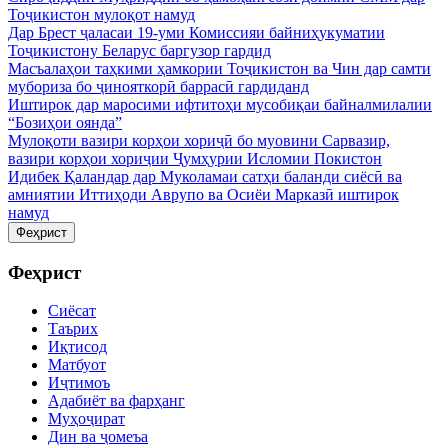
Тоҷикистон мулоқот намуд
Дар Брест ҷаласаи 19-уми Комиссияи байниҳукуматии
Тоҷикистону Беларус баргузор гардид
Масъалаҳои таҳкими ҳамкории Тоҷикистон ва Чин дар самти
мубориза бо ҷинояткорӣ баррасӣ гардиданд
Иштирок дар маросими ифтитоҳи мусобиқаи байналмилалии
“Бозиҳои оянда”
Мулоқоти вазири корҳои хориҷӣ бо муовини Сарвазир,
вазири корҳои хориҷии Ҷумҳурии Исломии Покистон
Идибек Қаландар дар Муколамаи сатҳи баланди сиёсӣ ва
амниятии Иттиҳоди Аврупо ва Осиёи Марказӣ иштирок
намуд
Феҳрист
Феҳрист
Сиёсат
Таърих
Иқтисод
Матбуот
Иҷтимоъ
Адабиёт ва фарҳанг
Муҳоҷират
Дин ва ҷомеъа