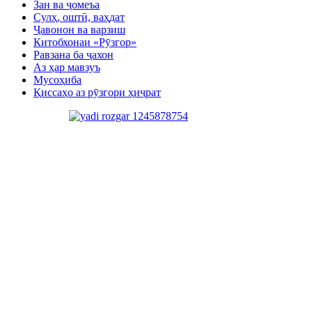
Зан ва ҷомеъа
Сулҳ, оштӣ, ваҳдат
Ҷавонон ва варзиш
Китобхонаи «Рӯзгор»
Равзана ба ҷахон
Аз ҳар мавзуъ
Мусоҳиба
Қиссаҳо аз рӯзгори ҳиҷрат