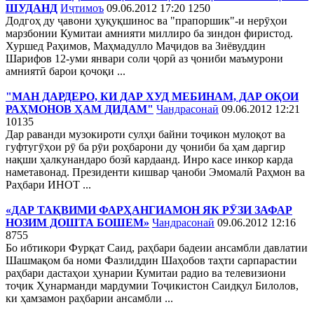
ШУДАНД
Иҷтимоъ
09.06.2012 17:20
1250
Додгоҳ ду ҷавони ҳуқуқшинос ва "прапоршик"-и нерӯҳои
марзбонии Кумитаи амнияти миллиро ба зиндон фиристод.
Хуршед Раҳимов, Маҳмадулло Маҷидов ва Зиёвуддин
Шарифов 12-уми январи соли ҷорӣ аз ҷониби маъмурони
амниятӣ барои қочоқи ...
"МАН ДАРДЕРО, КИ ДАР ХУД МЕБИНАМ, ДАР ОҚОИ
РАҲМОНОВ ҲАМ ДИДАМ"
Чандрасонаӣ
09.06.2012 12:21
10135
Дар раванди музокироти сулҳи байни тоҷикон мулоқот ва
гуфтугӯҳои рӯ ба рӯи роҳбарони ду ҷониби ба ҳам даргир
нақши ҳалкунандаро бозӣ кардаанд. Инро касе инкор карда
наметавонад. Президенти кишвар ҷаноби Эмомалӣ Раҳмон ва
Раҳбари ИНОТ ...
«ДАР ТАҚВИМИ ФАРҲАНГИАМОН ЯК РӮЗИ ЗАФАР
НОЗИМ ДОШТА БОШЕМ»
Чандрасонаӣ
09.06.2012 12:16
8755
Бо ибтикори Фурқат Саид, раҳбари бадеии ансамбли давлатии
Шашмақом ба номи Фазлиддин Шаҳобов таҳти сарпарастии
раҳбари дастаҳои ҳунарии Кумитаи радио ва телевизиони
тоҷик Ҳунарманди мардумии Тоҷикистон Саидқул Билолов,
ки ҳамзамон раҳбарии ансамбли ...