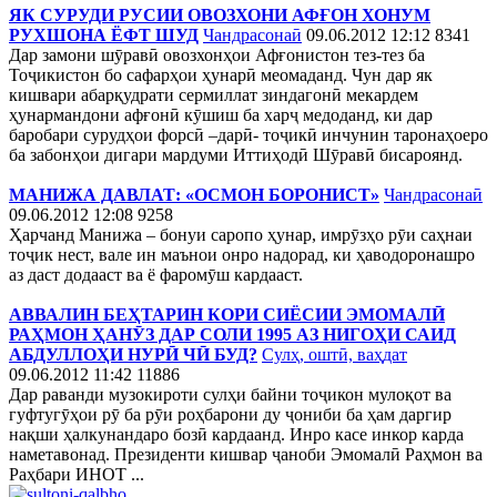
ЯК СУРУДИ РУСИИ ОВОЗХОНИ АФҒОН ХОНУМ
РУХШОНА ЁФТ ШУД
Чандрасонаӣ
09.06.2012 12:12
8341
Дар замони шӯравӣ овозхонҳои Афғонистон тез-тез ба
Тоҷикистон бо сафарҳои ҳунарӣ меомаданд. Чун дар як
кишвари абарқудрати сермиллат зиндагонӣ мекардем
ҳунармандони афғонӣ кӯшиш ба харҷ медоданд, ки дар
баробари сурудҳои форсӣ –дарӣ- тоҷикӣ инчунин таронаҳоеро
ба забонҳои дигари мардуми Иттиҳодӣ Шӯравӣ бисароянд.
МАНИЖА ДАВЛАТ: «ОСМОН БОРОНИСТ»
Чандрасонаӣ
09.06.2012 12:08
9258
Ҳарчанд Манижа – бонуи саропо ҳунар, имрӯзҳо рӯи саҳнаи
тоҷик нест, вале ин маънои онро надорад, ки ҳаводоронашро
аз даст додааст ва ё фаромӯш кардааст.
АВВАЛИН БЕҲТАРИН КОРИ СИЁСИИ ЭМОМАЛӢ
РАҲМОН ҲАНӮЗ ДАР СОЛИ 1995 АЗ НИГОҲИ САИД
АБДУЛЛОҲИ НУРӢ ЧӢ БУД?
Сулҳ, оштӣ, ваҳдат
09.06.2012 11:42
11886
Дар раванди музокироти сулҳи байни тоҷикон мулоқот ва
гуфтугӯҳои рӯ ба рӯи роҳбарони ду ҷониби ба ҳам даргир
нақши ҳалкунандаро бозӣ кардаанд. Инро касе инкор карда
наметавонад. Президенти кишвар ҷаноби Эмомалӣ Раҳмон ва
Раҳбари ИНОТ ...