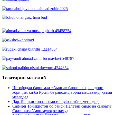
Тозатарин матолиб
Истифодаи барномаи «Амина» барои шаҳрвандони
хориҷие, ки ба Русия бе раводид ворид мешаванд, ҳатмӣ
мегардад
Дар Тоҷикистон низоми e-Phyto татбиқ мегардад
Сафири Тоҷикистон бо раиси Палатаи савдо ва саноати
Салтанати Умон мулоқот намуд