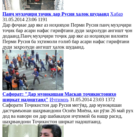
Панҷ муҳоҷири тоҷик дар Русия ҳалок шудаанд
Хабар
31.05.2014 23:06
1191
Дар фоҷиае дар яке аз ноҳияҳои Перми Русия панҷ муҳоҷири
тоҷик бар асари нафас гирифтани дуди заҳролуди ангишт ҷон
додаанд.Панҷ муҳоҷири тоҷик дар яке аз ноҳияҳои вилояти
Перми Русия ба эҳтимоли ғолиб бар асари нафас гирифтани
дуди заҳролуди ангишт ҳалок шудаанд.
Сафорат: "Дар муноқишаи Маскав тоҷикистониҳо
ширкат надоштанд"
Иҷтимоъ
31.05.2014 23:03
1372
Сафорати Тоҷикистон дар Русия мегӯяд, дар муноқишаи
дастҷамъонаи шаҳрвандони Осиёи Миёна, ки рӯзи 26 май рух
дод ва навори он дар шабакаҳои иҷтимоӣ ба нашр расид,
шаҳрвандони Тоҷикистон ширкат надоштаанд.