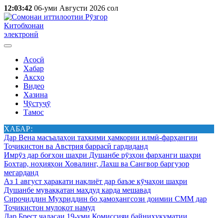
12:03:42
06-уми Августи 2026 сол
Китобхонаи
электронӣ
Асосӣ
Хабар
Аксҳо
Видео
Хазина
Ҷӯстуҷӯ
Тамос
ХАБАР:
Дар Вена масъалаҳои таҳкими ҳамкории илмӣ-фарҳангии
Тоҷикистон ва Австрия баррасӣ гардиданд
Имрӯз дар боғҳои шаҳри Душанбе рӯзҳои фарҳанги шаҳри
Бохтар, ноҳияҳои Ховалинг, Лахш ва Сангвор баргузор
мегарданд
Аз 1 август ҳаракати нақлиёт дар баъзе кӯчаҳои шаҳри
Душанбе муваққатан маҳдуд карда мешавад
Сироҷиддин Муҳриддин бо ҳамоҳангсози доимии СММ дар
Тоҷикистон мулоқот намуд
Дар Брест ҷаласаи 19-уми Комиссияи байниҳукуматии