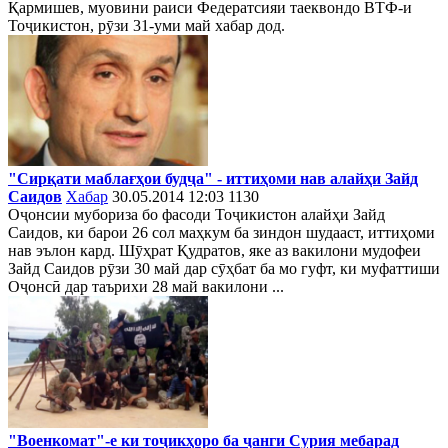
Қармишев, муовини раиси Федератсияи таеквондо ВТФ-и
Тоҷикистон, рӯзи 31-уми май хабар дод.
"Сирқати маблағҳои будҷа" - иттиҳоми нав алайҳи Зайд
Саидов
Хабар
30.05.2014 12:03
1130
Оҷонсии мубориза бо фасоди Тоҷикистон алайҳи Зайд
Саидов, ки барои 26 сол маҳкум ба зиндон шудааст, иттиҳоми
нав эълон кард. Шӯҳрат Қудратов, яке аз вакилони мудофеи
Зайд Саидов рӯзи 30 май дар сӯҳбат ба мо гуфт, ки муфаттиши
Оҷонсӣ дар таърихи 28 май вакилони ...
"Военкомат"-е ки тоҷикҳоро ба ҷанги Сурия мебарад