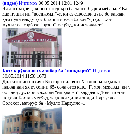
(видео)
Иҷтимоъ
30.05.2014 12:01
1249
Чӣ ангезаҳое ҷавонони тоҷикро ба ҷанги Сурия мебарад? Ва
дар пушти ин “военкомат”-е, ки аз саросари дунё бо ваъдаи
ҳам пули нақду ҳам биҳишти нася барои “ҷиҳод”-ҳои
мухталиф сарбози “арзон” меҷӯяд, кӣ истодааст?
Боз як рӯҳонии гумонбар ба "ишқварзӣ"
Иҷтимоъ
30.05.2014 11:58
1673
Додситонии ноҳияи Бохтари вилояти Хатлон ба таҳқиқи
парвандаи як рӯҳонии 65- сола оғоз кард. Гумон меравад, ки ӯ
бо чанд духтари маҳаллӣ “ишқварзӣ” кардааст. Додситонии
ноҳияи Бохтар мегӯяд, таҳқиқи ҷиноӣ зидди Нарзулло
Солеҳов, маъруф ба «Мулло Нарзулло»...