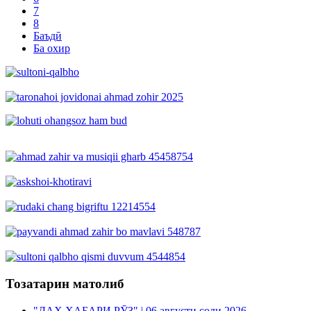
7
8
Баъдӣ
Ба охир
Тозатарин матолиб
"ДАҲ ХАБАРИ РӮЗ" | 06 августи соли 2026