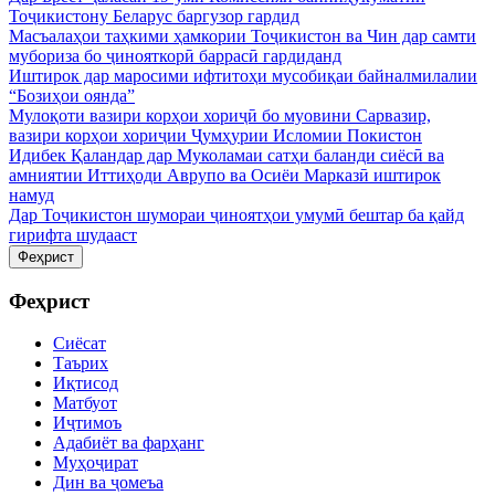
Тоҷикистону Беларус баргузор гардид
Масъалаҳои таҳкими ҳамкории Тоҷикистон ва Чин дар самти
мубориза бо ҷинояткорӣ баррасӣ гардиданд
Иштирок дар маросими ифтитоҳи мусобиқаи байналмилалии
“Бозиҳои оянда”
Мулоқоти вазири корҳои хориҷӣ бо муовини Сарвазир,
вазири корҳои хориҷии Ҷумҳурии Исломии Покистон
Идибек Қаландар дар Муколамаи сатҳи баланди сиёсӣ ва
амниятии Иттиҳоди Аврупо ва Осиёи Марказӣ иштирок
намуд
Дар Тоҷикистон шумораи ҷиноятҳои умумӣ бештар ба қайд
гирифта шудааст
Феҳрист
Феҳрист
Сиёсат
Таърих
Иқтисод
Матбуот
Иҷтимоъ
Адабиёт ва фарҳанг
Муҳоҷират
Дин ва ҷомеъа