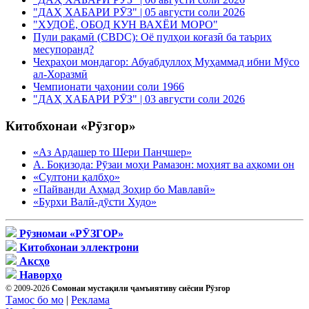
"ДАҲ ХАБАРИ РӮЗ" | 05 августи соли 2026
"ХУДОЁ, ОБОД КУН ВАХЁИ МОРО"
Пули рақамӣ (CBDC): Оё пулҳои коғазӣ ба таърих
месупоранд?
Чеҳраҳои мондагор: Абуабдуллоҳ Муҳаммад ибни Мӯсо
ал-Хоразмӣ
Чемпионати ҷаҳонии соли 1966
"ДАҲ ХАБАРИ РӮЗ" | 03 августи соли 2026
Китобхонаи «Рӯзгор»
«Аз Ардашер то Шери Панҷшер»
А. Боқизода: Рӯзаи моҳи Рамазон: моҳият ва аҳкоми он
«Султони қалбҳо»
«Пайванди Аҳмад Зоҳир бо Мавлавӣ»
«Бурхи Валӣ-дӯсти Худо»
Рӯзномаи «РӮЗГОР»
Китобхонаи эллектрони
Аксҳо
Наворҳо
© 2009-2026
Сомонаи мустақили ҷамъиятиву сиёсии Рӯзгор
Тамос бо мо
|
Реклама