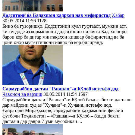
Додситонӣ ба Бадахшон кадрҳои нав мефиристад
Хабар
30.05.2014 11:56
1128
Бино ба гузоришҳо, Додситонии кулл гуфтааст, мумкин аст,
ки теъдоде аз кормандони додситонии вилояти Бадахшонро
барои кор ба дигар минтақаҳои кишвар бифиристанд ва ба
ҷойи онҳо муфаттишони навро ба кор бигиранд.
Сармураббии дастаи "Равшан"-и Кӯлоб истеъфо дод
Ҷавонон ва варзиш
30.05.2014 11:54
1597
Сармураббии дастаи "Равшан"-и Кӯлоб баъд аз бохти дастааш
дар майдони худ аз "Хуҷанд"-и Хуҷанд, истеъфо дод.
Ғайраталӣ Мираҳмадов, сармураббии қаҳрамонии феълии
футболи Тоҷикистон – «Равшан»-и Кӯлоб – баъди бохти
дастааш дар даври 7-уми мусобиқаи ...