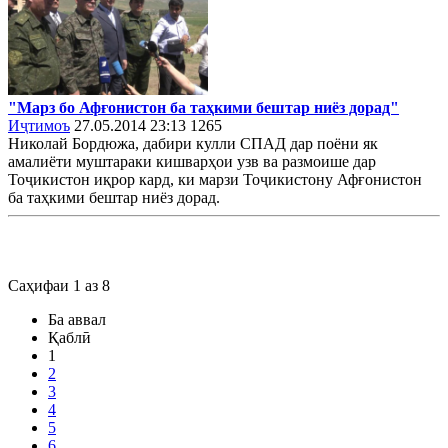
"Марз бо Афғонистон ба таҳкими бештар ниёз дорад"
Иҷтимоъ
27.05.2014 23:13
1265
Николай Бордюжа, дабири кулли СПАД дар поёни як
амалиёти муштараки кишварҳои узв ва размоише дар
Тоҷикистон иқрор кард, ки марзи Тоҷикистону Афғонистон
ба таҳкими бештар ниёз дорад.
Саҳифаи 1 аз 8
Ба аввал
Қаблӣ
1
2
3
4
5
6