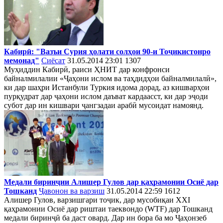
Кабирӣ: "Вазъи Сурия ҳолати солҳои 90-и Тоҷикистонро
мемонад"
Сиёсат
31.05.2014 23:01
1307
Муҳиддин Кабирӣ, раиси ҲНИТ дар конфронси
байналмилалии «Ҷаҳони ислом ва таҳдидҳои байналмилалӣ»,
ки дар шаҳри Истанбули Туркия идома дорад, аз кишварҳои
пурқудрат дар ҷаҳони ислом даъват кардаасст, ки дар эҷоди
субот дар ин кишвари ҷангзадаи арабӣ мусоидат намоянд.
Медали биринҷии Алишер Гулов дар қаҳрамонии Осиё дар
Тошканд
Ҷавонон ва варзиш
31.05.2014 22:59
1612
Алишер Гулов, варзишгари тоҷик, дар мусобиқаи XXI
қаҳрамонии Осиё дар риштаи таеквондо (WTF) дар Тошканд
медали биринҷӣ ба даст овард. Дар ин бора ба мо Ҷаҳонзеб