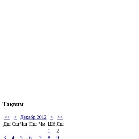
Тақвим
<<
<
Декабр 2012
>
>>
Дш
Сш
Чш
Пш
Ҷм
Шб
Яш
1
2
3
4
5
6
7
8
9