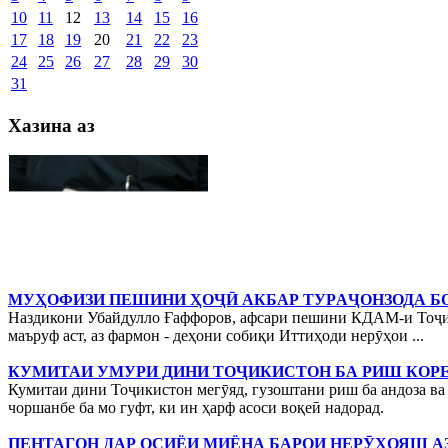
10
11
12
13
14
15
16
17
18
19
20
21
22
23
24
25
26
27
28
29
30
31
Хазина аз
МУҲОФИЗИ ПЕШИНИ ҲОҶӢ АКБАР ТУРAҶОНЗОДА Б
Наздикони Убайдулло Ғаффоров, афсари пешини КДАМ-и Тоҷики
маъруф аст, аз фармон - деҳони собиқи Иттиҳоди нерӯҳои ...
КУМИТАИ УМУРИ ДИНИ ТОҶИКИСТОН БА РИШ КОРЕ
Кумитаи дини Тоҷикистон мегӯяд, гузоштани риш ба андоза в
чоршанбе ба мо гуфт, ки ин ҳарф асоси воқеӣ надорад.
ПЕНТАГОН ДАР ОСИЁИ МИЁНА БАРОИ НЕРӮҲОЯШ АЗ 