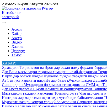
23:56:25
07-уми Августи 2026 сол
Китобхонаи
электронӣ
Асосӣ
Хабар
Аксҳо
Видео
Хазина
Ҷӯстуҷӯ
Тамос
ХАБАР:
Ҳамкории Тоҷикистон ва Эрон дар соҳаи илму фарҳанг баррас
Дар Вена масъалаҳои таҳкими ҳамкории илмӣ-фарҳангии Тоҷик
Имрӯз дар боғҳои шаҳри Душанбе рӯзҳои фарҳанги шаҳри Бохт
Аз 1 август ҳаракати нақлиёт дар баъзе кӯчаҳои шаҳри Душанб
Сироҷиддин Муҳриддин бо ҳамоҳангсози доимии СММ дар Тоҷ
Дар Брест ҷаласаи 19-уми Комиссияи байниҳукуматии Тоҷикист
Масъалаҳои таҳкими ҳамкории Тоҷикистон ва Чин дар самти му
Иштирок дар маросими ифтитоҳи мусобиқаи байналмилалии “Б
Мулоқоти вазири корҳои хориҷӣ бо муовини Сарвазир, вазир
Идибек Қаландар дар Муколамаи сатҳи баланди сиёсӣ ва амн