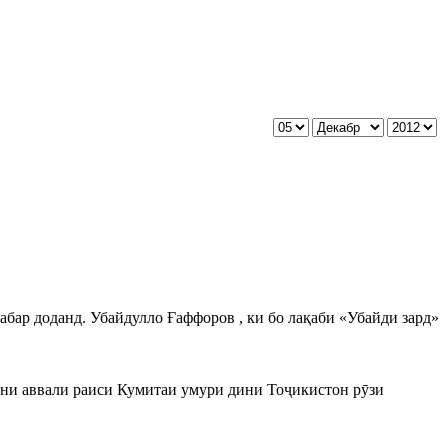
ар доданд. Убайдулло Ғаффоров , ки бо лақаби «Убайди зард»
ини аввали раиси Кумитаи умури дини Тоҷикистон рӯзи