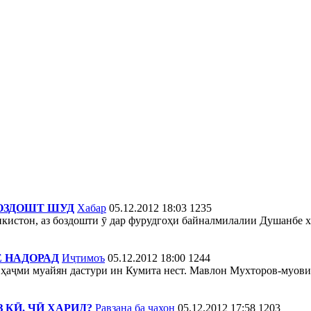
ОЗДОШТ ШУД
Хабар
05.12.2012 18:03
1235
стон, аз боздошти ӯ дар фурудгоҳи байналмилалии Душанбе хаб
 НАДОРАД
Иҷтимоъ
05.12.2012 18:00
1244
а ҳаҷми муайян дастури ин Кумита нест. Мавлон Мухторов-муов
КӢ, ЧӢ ХАРИД?
Равзана ба ҷахон
05.12.2012 17:58
1203