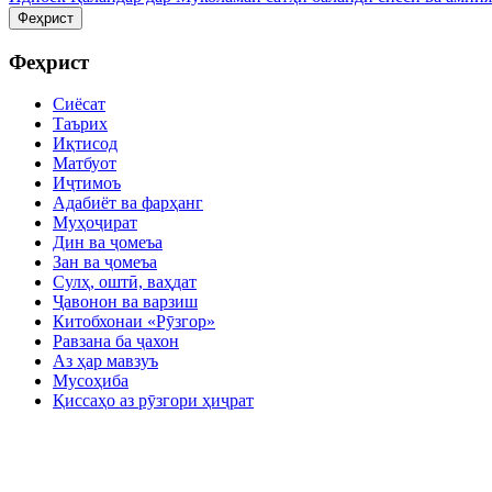
Феҳрист
Феҳрист
Сиёсат
Таърих
Иқтисод
Матбуот
Иҷтимоъ
Адабиёт ва фарҳанг
Муҳоҷират
Дин ва ҷомеъа
Зан ва ҷомеъа
Сулҳ, оштӣ, ваҳдат
Ҷавонон ва варзиш
Китобхонаи «Рӯзгор»
Равзана ба ҷахон
Аз ҳар мавзуъ
Мусоҳиба
Қиссаҳо аз рӯзгори ҳиҷрат