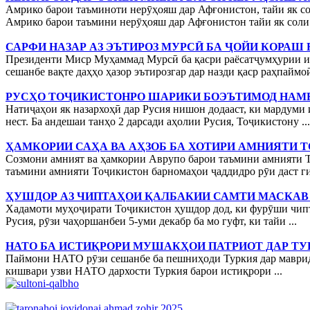
Амрико барои таъминоти нерӯҳояш дар Афғонистон, тайи як со
Амрико барои таъмини нерӯҳояш дар Афғонистон тайи як соли о
САРФИ НАЗАР АЗ ЭЪТИРОЗ МУРСӢ БА ҶОЙИ КОРАШ
Президенти Миср Муҳаммад Мурсӣ ба қасри раёсатҷумҳурии ин к
сешанбе вақте даҳҳо ҳазор эътирозгар дар назди қаср раҳпайм
РУСҲО ТОҶИКИСТОНРО ШАРИКИ БОЭЪТИМОД НАМ
Натиҷаҳои як назархоҳӣ дар Русия нишон додааст, ки мардуми
нест. Ба андешаи танҳо 2 дарсади аҳолии Русия, Тоҷикистону ...
ҲАМКОРИИ САҲА ВА АҲЗОБ БА ХОТИРИ АМНИЯТИ 
Созмони амният ва ҳамкории Аврупо барои таъмини амнияти То
таъмини амнияти Тоҷикистон барномаҳои ҷаддидро рӯи даст гир
ҲУШДОР АЗ ЧИПТАҲОИ ҚАЛБАКИИ САМТИ МАСКАВ
Хадамоти муҳоҷирати Тоҷикистон ҳушдор дод, ки фурӯши чипт
Русия, рӯзи чаҳоршанбеи 5-уми декабр ба мо гуфт, ки тайи ...
НАТО БА ИСТИҚРОРИ МУШАКҲОИ ПАТРИОТ ДАР ТУР
Паймони НАТО рӯзи сешанбе ба пешниҳоди Туркия дар маврид
кишвари узви НАТО дархости Туркия барои истиқрори ...