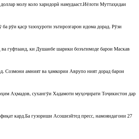
 доллар молу коло харидорӣ намудааст.Иёлоти Муттаҳидаи
ба рӯи қаср тазоҳуроти эътирозгарон идома дорад. Рӯзи
д ва гуфтаанд, ки Душанбе шарики боэътимоде барои Маскав
д. Созмони амният ва ҳамкории Аврупо ният дорад барои
оҳим Аҳмадов, сухангӯи Хадамоти муҳоҷирати Тоҷикистон дар
фиқат кард.Ба гузориши Асошиэйтед пресс, намояндагони 27