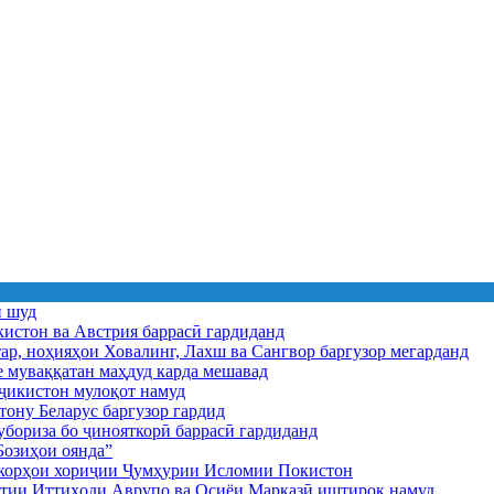
ӣ шуд
истон ва Австрия баррасӣ гардиданд
ар, ноҳияҳои Ховалинг, Лахш ва Сангвор баргузор мегарданд
е муваққатан маҳдуд карда мешавад
икистон мулоқот намуд
ону Беларус баргузор гардид
бориза бо ҷинояткорӣ баррасӣ гардиданд
озиҳои оянда”
и корҳои хориҷии Ҷумҳурии Исломии Покистон
иятии Иттиҳоди Аврупо ва Осиёи Марказӣ иштирок намуд