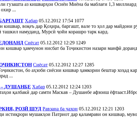
ли гузашта аз кишварҳои Осиёи Миёна ба маблағи 1,3 миллиард
хир ...
 БАРГАШТ
Хабар
05.12.2012 17:54
1077
ишвар, воқеъ дар Қоҳира, баргашт, вале то ҳол дар майдони рӯ 
оӣ ташкил намуданд, Мурсӣ ҷойи корашро тарк кард.
ЕДОНАНД
Сиёсат
05.12.2012 12:29
1249
 ин кишвар ҳамчунон нисбат ба Тоҷикистон назари манфӣ доран
ТОҶИКИСТОН
Сиёсат
05.12.2012 12:27
1285
ҷикистон, бо аҳзоби сиёсии кишвар ҳамкории бештар хоҳад кар
ад ...
 – ДУШАНБЕ
Хабар
05.12.2012 12:24
1203
аҳои қалбакӣ дар самти Маскав – Душанбе афзоиш ёфтааст.Ибр
КИЯ, РОЗӢ ШУД
Равзана ба ҷахон
05.12.2012 12:21
1203
и истиқрори мушакҳои Патриот дар қаламрави он кишвар, муво