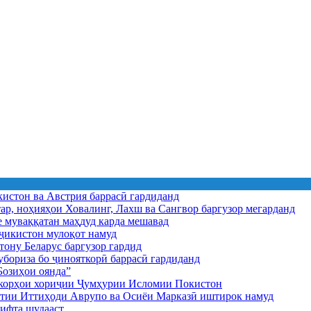
истон ва Австрия баррасӣ гардиданд
ар, ноҳияҳои Ховалинг, Лахш ва Сангвор баргузор мегарданд
е муваққатан маҳдуд карда мешавад
икистон мулоқот намуд
ону Беларус баргузор гардид
бориза бо ҷинояткорӣ баррасӣ гардиданд
озиҳои оянда”
и корҳои хориҷии Ҷумҳурии Исломии Покистон
иятии Иттиҳоди Аврупо ва Осиёи Марказӣ иштирок намуд
ифта шудааст