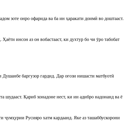
кадом зоте онро офарида ва ба ин ҳаракати доимӣ во доштааст.
 Ҳаёти инсон аз он вобастааст, ки духтур бо чи ӯро табобат
 Душанбе баргузор гардид. Дар оғози нишасти матбуотӣ
 шудааст. Қариб хонадоне нест, ки ин адибро надонанд ва ё
ти ҷумҳурии Русияро хатм кардаанд. Яке аз ташаббускорони