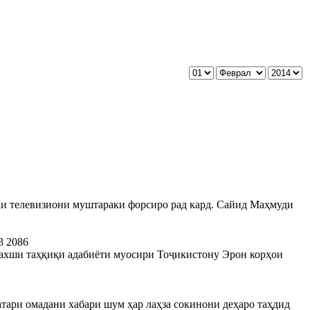
и телевизиони муштараки форсиро рад кард. Сайид Маҳмуди
3
2086
бахши таҳқиқи адабиёти муосири Тоҷикистону Эрон корҳои
.
атари омадани хабари шум ҳар лаҳза сокинони деҳаро таҳдид