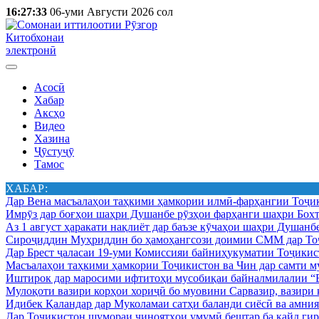
16:27:33
06-уми Августи 2026 сол
Китобхонаи
электронӣ
Асосӣ
Хабар
Аксҳо
Видео
Хазина
Ҷӯстуҷӯ
Тамос
ХАБАР:
Дар Вена масъалаҳои таҳкими ҳамкории илмӣ-фарҳангии Тоҷик
Имрӯз дар боғҳои шаҳри Душанбе рӯзҳои фарҳанги шаҳри Бохт
Аз 1 август ҳаракати нақлиёт дар баъзе кӯчаҳои шаҳри Душанб
Сироҷиддин Муҳриддин бо ҳамоҳангсози доимии СММ дар Тоҷ
Дар Брест ҷаласаи 19-уми Комиссияи байниҳукуматии Тоҷикист
Масъалаҳои таҳкими ҳамкории Тоҷикистон ва Чин дар самти му
Иштирок дар маросими ифтитоҳи мусобиқаи байналмилалии “Б
Мулоқоти вазири корҳои хориҷӣ бо муовини Сарвазир, вазир
Идибек Қаландар дар Муколамаи сатҳи баланди сиёсӣ ва амн
Дар Тоҷикистон шумораи ҷиноятҳои умумӣ бештар ба қайд гир