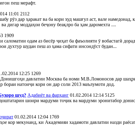
фиғон пеш мерафт.
2014 11:01
2112
бу рӯз дар ҳаракат ва ба кори худ машғул аст, вале намедонад, 
 ва дигар моддаҳои беҷону беақлро ба ҳам даромехта ....
53
1909
и саломатии одам аз бисёр ҷиҳат ба фаъолияти ӯ вобастагӣ дорад.
ои духтур шудан пеш аз ҳама сифати инсондӯст будан...
1.02.2014 12:25
1269
 Донишгоҳи давлатии Москва ба номи М.В.Ломоносов дар шаҳри
 бораи натоиҷи кори он дар соли 2013 маълумоти дод.
Бухоро шуд?
Адабиёт ва фарҳанг
01.02.2014 12:14
5125
доштатарин шоири мардуми тоҷик ва мардуми эронитабор дониста
оҷират
01.02.2014 12:04
1769
ҳое кор мекунанд, ки Академияи хадамоти давлатии назди раёса