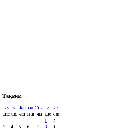
Тақвим
<<
<
Феврал 2014
>
>>
Дш
Сш
Чш
Пш
Ҷм
Шб
Яш
1
2
3
4
5
6
7
8
9