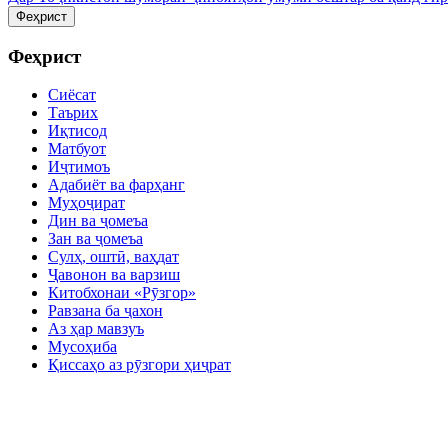
Феҳрист
Феҳрист
Сиёсат
Таърих
Иқтисод
Матбуот
Иҷтимоъ
Адабиёт ва фарҳанг
Муҳоҷират
Дин ва ҷомеъа
Зан ва ҷомеъа
Сулҳ, оштӣ, ваҳдат
Ҷавонон ва варзиш
Китобхонаи «Рӯзгор»
Равзана ба ҷахон
Аз ҳар мавзуъ
Мусоҳиба
Қиссаҳо аз рӯзгори ҳиҷрат