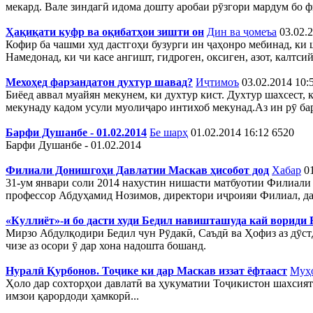
мекард. Вале зиндагӣ идома дошту аробаи рӯзгори мардум бо 
Ҳақиқати куфр ва оқибатҳои зишти он
Дин ва ҷомеъа
03.02.
Кофир ба чашми худ дастгоҳи бузурги ин ҷаҳонро мебинад, ки ша
Намедонад, ки чи касе ангишт, гидроген, оксиген, азот, калтсий
Мехоҳед фарзандатон духтур шавад?
Иҷтимоъ
03.02.2014 10:
Биёед аввал муайян мекунем, ки духтур кист. Духтур шахсест, к
мекунаду кадом усули муолиҷаро интихоб мекунад.Аз ин рӯ бар
Барфи Душанбе - 01.02.2014
Бе шарҳ
01.02.2014 16:12
6520
Барфи Душанбе - 01.02.2014
Филиали Донишгоҳи Давлатии Маскав ҳисобот дод
Хабар
0
31-ум январи соли 2014 нахустин нишасти матбуотии Филиали
профессор Абдуҳамид Нозимов, директори иҷроияи Филиал, дар
«Куллиёт»-и бо дасти худи Бедил навишташуда кай вориди 
Мирзо Абдулқодири Бедил чун Рӯдакӣ, Саъдӣ ва Ҳофиз аз дӯст
чизе аз осори ӯ дар хона надошта бошанд.
Нуралӣ Қурбонов. Тоҷике ки дар Маскав иззат ёфтааст
Муҳ
Ҳоло дар сохторҳои давлатӣ ва ҳукуматии Тоҷикистон шахсият
имзои қарордоди ҳамкорӣ...