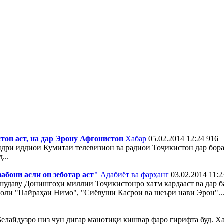
он аст, на дар Эрону Афғонистон
Хабар
05.02.2014 12:24
916
рӣ иддиои Кумитаи телевизион ва радиои Тоҷикистон дар бора
...
абони асли он зеботар аст"
Адабиёт ва фарҳанг
03.02.2014 11:2
 шудаву Донишгоҳи миллии Тоҷикистонро хатм кардааст ва дар 
мсоли "Пайраҳаи Нимо", "Сиёвуши Касроӣ ва шеъри нави Эрон"..
Белайдузро низ чун дигар манотиқи кишвар фаро гирифта буд. Х