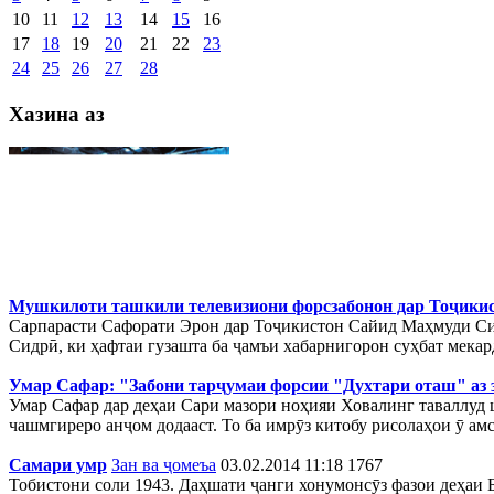
10
11
12
13
14
15
16
17
18
19
20
21
22
23
24
25
26
27
28
Хазина аз
Мушкилоти ташкили телевизиони форсзабонон дар Тоҷикист
Сарпарасти Сафорати Эрон дар Тоҷикистон Сайид Маҳмуди Сид
Сидрӣ, ки ҳафтаи гузашта ба ҷамъи хабарнигорон суҳбат мекард
Умар Сафар: "Забони тарҷумаи форсии "Духтари оташ" аз з
Умар Сафар дар деҳаи Сари мазори ноҳияи Ховалинг таваллуд
чашмгиреро анҷом додааст. То ба имрӯз китобу рисолаҳои ӯ а
Самари умр
Зан ва ҷомеъа
03.02.2014 11:18
1767
Тобистони соли 1943. Даҳшати ҷанги хонумонсӯз фазои деҳаи 