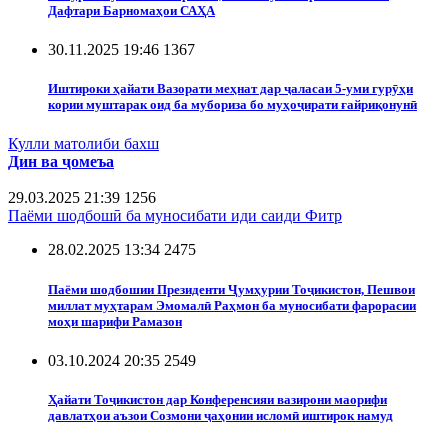
Дафтари Барномаҳои САҲА
30.11.2025 19:46
1367
Иштироки ҳайати Вазорати меҳнат дар ҷаласаи 5-уми гурӯҳи
кории муштарак оид ба мубориза бо муҳоҷирати ғайриқонунӣ
Кулли матолиби бахш
Дин ва ҷомеъа
29.03.2025 21:39
1256
Паёми шодбошӣ ба муносибати иди саиди Фитр
28.02.2025 13:34
2475
Паёми шодбошии Президенти Ҷумҳурии Тоҷикистон, Пешвои
миллат муҳтарам Эмомалӣ Раҳмон ба муносибати фарорасии
моҳи шарифи Рамазон
03.10.2024 20:35
2549
Ҳайати Тоҷикистон дар Конференсияи вазирони маорифи
давлатҳои аъзои Созмони ҷаҳонии исломӣ иштирок намуд