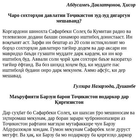
Абдусамеъ Давлат
ҷ
онов, Ҳисор
Чаро сохторҳои давлатии То
ҷ
икистон зуд-зуд дигаргун
мешаванд?
Коргардони шинохта Сафарбеки Солеҳ ба Кумитаи радио ва
телевизион додани бахши синаморо иштибоҳ донистааст. Ин
воқеъият аст. Зарфи ин бештар аз 20 соли истиқлолият мо
борҳо сохторҳои давлатиро тағйир додем ва дар аксари ин
мавридҳо баъди гузашти муддате дарк кардем, ки ин кор
иштибоҳ буд. Аввали соли
ҷ
ор
ӣ
ҳам сохтори баъзе вазоратҳо
тағйир ёфтанд. Ва боз шоҳид хоҳем буд, ки муддате пас
иштибоҳ
ӣ
будани онро дарк мекунем. Аммо афс
ӯ
с, ки дер
мешавад.
Гулзира Назарзода, Душанбе
Маъруфияти Барзуи барои То
ҷ
икистон нодаркор дар
Қирғизистон
Дар суҳбат бо Сафарбеки Солеҳ, ки шахсан
ӯ
ро мешиносам ва
эҳтиромаш мекунам, дар бораи зарари
ҷ
уброннопазири аз
То
ҷ
икистон рафтани мағзҳои мутафаккире чун Барзу
Абдураззоқов хондам. Гумон мекунам Сафарбек хеле дуруст
мегуфт. Ва ҳақ, ки Барзу ба мо нодаркору ба қирғизҳо даркор