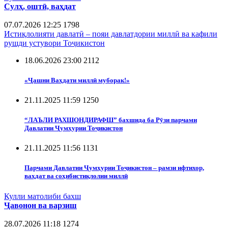
Сулҳ, оштӣ, ваҳдат
07.07.2026 12:25
1798
Истиқлолияти давлатӣ – пояи давлатдории миллӣ ва кафили
рушди устувори Тоҷикистон
18.06.2026 23:00
2112
«Ҷашни Ваҳдати миллӣ муборак!»
21.11.2025 11:59
1250
“ЛАЪЛИ РАХШОНДИРАФШ” бахшида ба Рӯзи парчами
Давлатии Ҷумҳурии Тоҷикистон
21.11.2025 11:56
1131
Парчами Давлатии Ҷумҳурии Тоҷикистон – рамзи ифтихор,
ваҳдат ва соҳибистиқлолии миллӣ
Кулли матолиби бахш
Ҷавонон ва варзиш
28.07.2026 11:18
1274