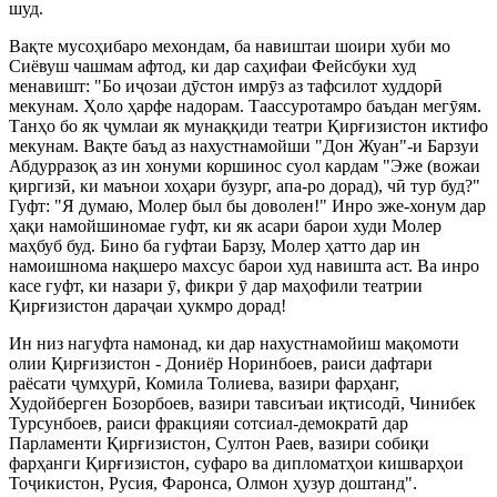
шуд.
Вақте мусоҳибаро мехондам, ба навиштаи шоири хуби мо
Сиёвуш чашмам афтод, ки дар саҳифаи Фейсбуки худ
менавишт: "Бо и
ҷ
озаи д
ӯ
стон имр
ӯ
з аз тафсилот худдор
ӣ
мекунам. Ҳоло ҳарфе надорам. Таассуротамро баъдан мег
ӯ
ям.
Танҳо бо як
ҷ
умлаи як мунаққиди театри Қирғизистон иктифо
мекунам. Вақте баъд аз нахустнамойши "Дон Жуан"-и Барзуи
Абдурразоқ аз ин хонуми коршинос суол кардам "Эже (вожаи
қиргиз
ӣ
, ки маънои хоҳари бузург, апа-ро дорад), ч
ӣ
тур буд?"
Гуфт: "Я думаю, Молер был бы доволен!" Инро эже-хонум дар
ҳақи намойшиномае гуфт, ки як асари барои худи Молер
маҳбуб буд. Бино ба гуфтаи Барзу, Молер ҳатто дар ин
намоишнома нақшеро махсус барои худ навишта аст. Ва инро
касе гуфт, ки назари
ӯ
, фикри
ӯ
дар маҳофили театрии
Қирғизистон дара
ҷ
аи ҳукмро дорад!
Ин низ нагуфта намонад, ки дар нахустнамойиш мақомоти
олии Қирғизистон - Дониёр Норинбоев, раиси дафтари
раёсати
ҷ
умҳур
ӣ
, Комила Толиева, вазири фарҳанг,
Худойберген Бозорбоев, вазири тавсиъаи иқтисод
ӣ
, Чинибек
Турсунбоев, раиси фракцияи сотсиал-демократ
ӣ
дар
Парламенти Қирғизистон, Султон Раев, вазири собиқи
фарҳанги Қирғизистон, суфаро ва дипломатҳои кишварҳои
То
ҷ
икистон, Русия, Фаронса, Олмон ҳузур доштанд".