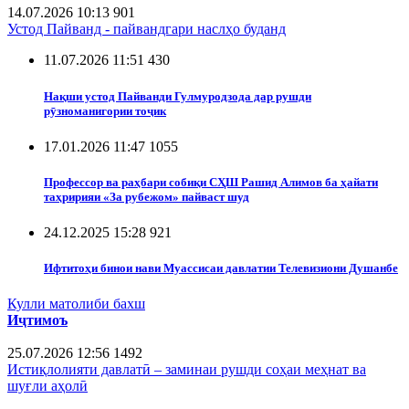
14.07.2026 10:13
901
Устод Пайванд - пайвандгари наслҳо буданд
11.07.2026 11:51
430
Нақши устод Пайванди Гулмуродзода дар рушди
рӯзноманигории тоҷик
17.01.2026 11:47
1055
Профессор ва раҳбари собиқи СҲШ Рашид Алимов ба ҳайати
таҳририяи «За рубежом» пайваст шуд
24.12.2025 15:28
921
Ифтитоҳи бинои нави Муассисаи давлатии Телевизиони Душанбе
Кулли матолиби бахш
Иҷтимоъ
25.07.2026 12:56
1492
Истиқлолияти давлатӣ – заминаи рушди соҳаи меҳнат ва
шуғли аҳолӣ