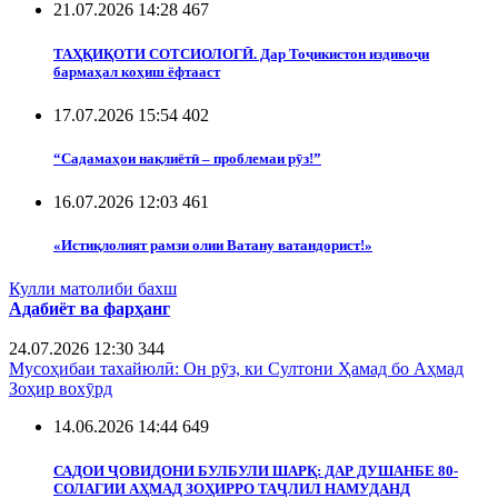
21.07.2026 14:28
467
ТАҲҚИҚОТИ СОТСИОЛОГӢ. Дар Тоҷикистон издивоҷи
бармаҳал коҳиш ёфтааст
17.07.2026 15:54
402
“Садамаҳои нақлиётӣ – проблемаи рӯз!”
16.07.2026 12:03
461
«Истиқлолият рамзи олии Ватану ватандорист!»
Кулли матолиби бахш
Адабиёт ва фарҳанг
24.07.2026 12:30
344
Мусоҳибаи тахайюлӣ: Он рӯз, ки Султони Ҳамад бо Аҳмад
Зоҳир вохӯрд
14.06.2026 14:44
649
САДОИ ҶОВИДОНИ БУЛБУЛИ ШАРҚ: ДАР ДУШАНБЕ 80-
СОЛАГИИ АҲМАД ЗОҲИРРО ТАҶЛИЛ НАМУДАНД