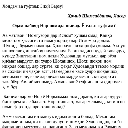
Хондам ва гуфтам: Зиҳ
ӣ
Барзу!
Ҳомид Шамсиддинов, Ҳисор
Одам набояд Нор номида шавад. Ё ғалат гуфтам?
Аз матлаби "Номгузор
ӣ
дар Ислом" хушам омад. Кайҳо
мехостам ҳассосияти номгузориҳо дар Исломро донам.
Шунида будаму нахонда. Ҳоло хеле чизҳоро фаҳмидам. Акнун
иншооллоҳ иштибоҳ намекунам. Ба ин ҳадиси қудс
ӣ
тава
ҷҷ
уҳ
кунед: Зишттарин ном назди Худованди мутаъол дар р
ӯ
зи
қиёмат мардуст, ки худро Шоҳаншоҳ, Шоҳи шоҳон ном
ниҳода бошад, дар сурате, ки фақат Худованди таъоло морлик
ва соҳиби ин
ҷ
аҳон аст". Намедонам касе худро шоҳаншоҳ
меномад ё не, вале дар деҳаи мо марде мезист, ки худро аз
такаббур Авлиё меномид. Аммо авлиё гуфтанаш таҳқиромез
ҳам буд.
Баъзеҳо дар мо Нор ё Нормаҳмад ном доранд, ки агар дуруст
бингарем хеле бад аст. Нор оташ аст, магар мешавад, ки инсон
номи фарзандашро оташ монад?
Аммо мехостам ин мавзуъ идома дошта бошад. Мехостам
мақолае хонам, ки шакли дурусти номҳои Худовандро, ки ба
фарзандон мегузоранд, нависанд. Зеро медонам, ки Раҳмону