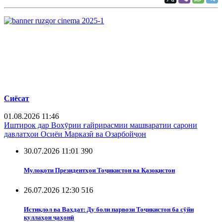
Сиёсат
01.08.2026 11:46
Иштирок дар Вохӯрии ғайрирасмии машваратии сарони
давлатҳои Осиёи Марказӣ ва Озарбойҷон
30.07.2026 11:01
390
Мулоқоти Президентҳои Тоҷикистон ва Қазоқистон
26.07.2026 12:30
516
Истиқлол ва Ваҳдат: Ду боли парвози Тоҷикистон ба сӯйи
қуллаҳои ҷаҳонӣ