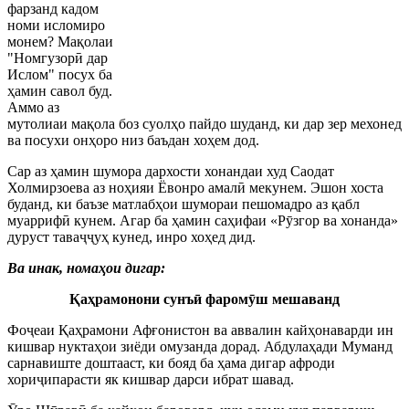
фарзанд кадом
номи исломиро
монем? Мақолаи
"Номгузор
ӣ
дар
Ислом" посух ба
ҳамин савол буд.
Аммо аз
мутолиаи мақола боз суолҳо пайдо шуданд, ки дар зер мехонед
ва посухи онҳоро низ баъдан хоҳем дод.
Сар аз ҳамин шумора дархости хонандаи худ Саодат
Холмирзоева аз ноҳияи Ёвонро амал
ӣ
мекунем. Эшон хоста
буданд, ки баъзе матлабҳои шумораи пешомадро аз қабл
муарриф
ӣ
кунем. Агар ба ҳамин саҳифаи «Р
ӯ
згор ва хонанда»
дуруст тава
ҷҷ
уҳ кунед, инро хоҳед дид.
Ва инак, номаҳои дигар:
Қаҳрамонони сунъ
ӣ
фаром
ӯ
ш мешаванд
Фо
ҷ
еаи Қаҳрамони Афғонистон ва аввалин кайҳонаварди ин
кишвар нуктаҳои зиёди омузанда дорад. Абдулаҳади Муманд
сарнавиште доштааст, ки бояд ба ҳама дигар афроди
хори
ҷ
ипарасти як кишвар дарси ибрат шавад.