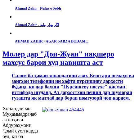
Ahmad Zahir - Nafas e Sobh
Ahmad Zahir - اگر بهار بیاید
AHMAD ZAHIR - AGAR SABZA BODAM...
Молер дар "Дон-Жуан" нақшеро
махсус барои худ навишта аст
Салом ба ҳамаи хонандагони азиз. Бештари номаҳо ва
зангҳои телефонии ин ҳафта пурсишиву дархост
ӣ
буданд, ки дар бахши "Пурсишеву посухе" қисман
истифода шуданд. Аз дархостҳои пешин дар шумораи
гузашта як матлаб дар бораи номгузор
ӣ
чоп кардем.
Хонандаи мо
Муҳаммадра
ҷ
аб
аз ноҳияи
Абдураҳмони
Ҷ
ом
ӣ
суол карда
буд, ки ба