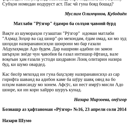
Субҳон номидан нодуруст аст. Пас ч
ӣ
гуна бояд бошад?
Муслим Олим
ҷ
онов, Қубодиён
Матлаби "Р
ӯ
згор" ёдамро ба солҳои
ҷ
авон
ӣ
бурд
Вақте аз шумораҳои гузаштаи "Р
ӯ
згор" идомаи матлаби
"Аҳмад Зоҳир ва сад шоир"-ро мехондам, ёдам омад, ки мо худ
шоҳиди назиранависиҳои шоирони мо бар ғазали
Абдулаҳмади Адо будем. Дар нашрияи адабии он замон
шеърҳои зиёде чун
ҷ
авобия ба ғазал интишор ёфтанд, вале
воқеъан ҳам ғазали устоди шодравон Лоиқ олитарин назира
буд, ки шумо овардед.
Кас бисёр мехоҳад ин гуна баҳсҳову назиранависиҳо аз сар
гирифта шаванд ва адибон каме ба ш
ӯ
ру шавқ оянд ва бо
илҳом нависанду мо хонем. Афс
ӯ
с, ки нест имр
ӯ
з мисли Адо
шоире, ки ин кори хайрро шуруъ кунад.
Назира Мирзоева, ом
ӯ
згор
Бознашр аз ҳафтаномаи «Р
ӯ
згор» №16, 23 апрели соли 2014
Назари Шумо