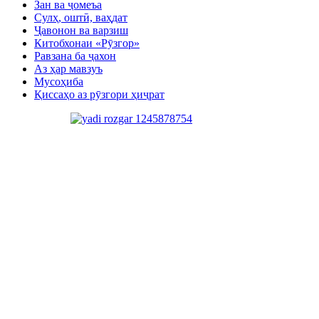
Зан ва ҷомеъа
Сулҳ, оштӣ, ваҳдат
Ҷавонон ва варзиш
Китобхонаи «Рӯзгор»
Равзана ба ҷахон
Аз ҳар мавзуъ
Мусоҳиба
Қиссаҳо аз рӯзгори ҳиҷрат