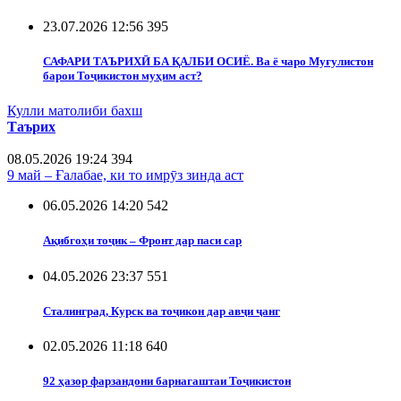
23.07.2026 12:56
395
САФАРИ ТАЪРИХӢ БА ҚАЛБИ ОСИЁ. Ва ё чаро Муғулистон
барои Тоҷикистон муҳим аст?
Кулли матолиби бахш
Таърих
08.05.2026 19:24
394
9 май – Ғалабае, ки то имрӯз зинда аст
06.05.2026 14:20
542
Ақибгоҳи тоҷик – Фронт дар паси сар
04.05.2026 23:37
551
Сталинград, Курск ва тоҷикон дар авҷи ҷанг
02.05.2026 11:18
640
92 ҳазор фарзандони барнагаштаи Тоҷикистон