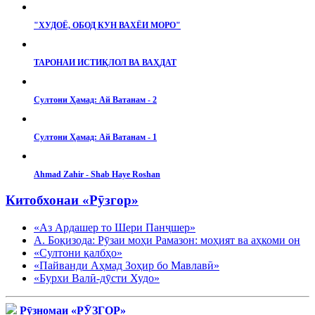
"ХУДОЁ, ОБОД КУН ВАХЁИ МОРО"
ТАРОНАИ ИСТИҚЛОЛ ВА ВАҲДАТ
Султони Ҳамад: Ай Ватанам - 2
Султони Ҳамад: Ай Ватанам - 1
Ahmad Zahir - Shab Haye Roshan
Китобхонаи «Рӯзгор»
«Аз Ардашер то Шери Панҷшер»
А. Боқизода: Рӯзаи моҳи Рамазон: моҳият ва аҳкоми он
«Султони қалбҳо»
«Пайванди Аҳмад Зоҳир бо Мавлавӣ»
«Бурхи Валӣ-дӯсти Худо»
Рӯзномаи «РӮЗГОР»