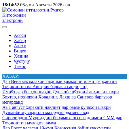
16:14:52
06-уми Августи 2026 сол
Китобхонаи
электронӣ
Асосӣ
Хабар
Аксҳо
Видео
Хазина
Ҷӯстуҷӯ
Тамос
ХАБАР:
Дар Вена масъалаҳои таҳкими ҳамкории илмӣ-фарҳангии
Тоҷикистон ва Австрия баррасӣ гардиданд
Имрӯз дар боғҳои шаҳри Душанбе рӯзҳои фарҳанги шаҳри
Бохтар, ноҳияҳои Ховалинг, Лахш ва Сангвор баргузор
мегарданд
Аз 1 август ҳаракати нақлиёт дар баъзе кӯчаҳои шаҳри
Душанбе муваққатан маҳдуд карда мешавад
Сироҷиддин Муҳриддин бо ҳамоҳангсози доимии СММ дар
Тоҷикистон мулоқот намуд
Дар Брест ҷаласаи 19-уми Комиссияи байниҳукуматии