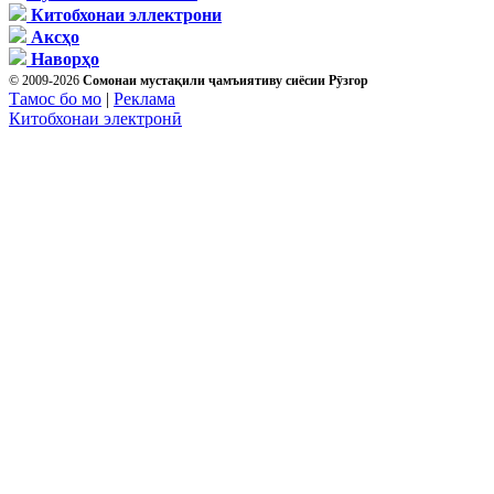
Китобхонаи эллектрони
Аксҳо
Наворҳо
© 2009-2026
Сомонаи мустақили ҷамъиятиву сиёсии Рӯзгор
Тамос бо мо
|
Реклама
Китобхонаи электронӣ