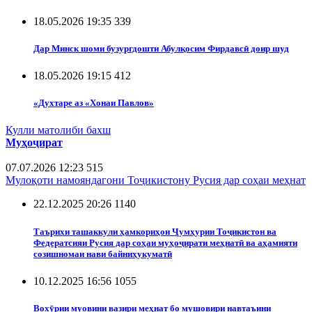
18.05.2026 19:35
339
Дар Минск шоми бузургдошти Абулқосим Фирдавсӣ доир шуд
18.05.2026 19:15
412
«Духтаре аз «Хонаи Павлов»
Кулли матолиби бахш
Муҳоҷират
07.07.2026 12:23
515
Мулоқоти намояндагони Тоҷикистону Русия дар соҳаи меҳнат
22.12.2025 20:26
1140
Таърихи ташаккули ҳамкориҳои Ҷумҳурии Тоҷикистон ва
Федератсияи Русия дар соҳаи муҳоҷирати меҳнатӣ ва аҳамияти
созишномаи нави байниҳукуматӣ
10.12.2025 16:56
1055
Вохӯрии муовини вазири меҳнат бо мушовири навтаъини