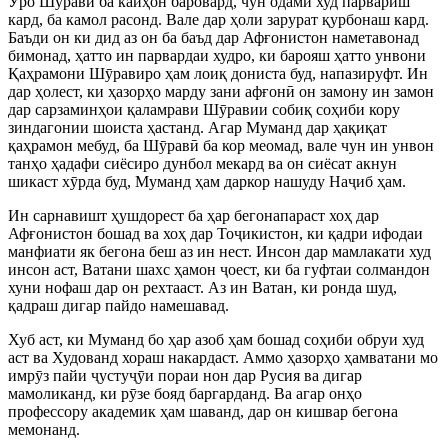
Ӯ
ро Ш
ӯ
рав
ӣ
ба кайҳон баровард, чун одами худ парвариш
кард, ба камол расонд. Вале дар ҳоли зарурат қурбонаш кард.
Баъди он ки дид аз он ба баъд дар Афғонистон наметавонад
бимонад, ҳатто ин парвардаи худро, ки барояш ҳатто унвони
Қаҳрамони Ш
ӯ
равиро ҳам лоиқ дониста буд, напазируфт. Ин
дар ҳолест, ки ҳазорҳо марду зани афғон
ӣ
он замону ин замон
дар сарзаминҳои қаламрави Ш
ӯ
равии собиқ соҳиби кору
зиндагонии шоиста ҳастанд. Агар Муманд дар ҳақиқат
қаҳрамон мебуд, ба Ш
ӯ
рав
ӣ
ба кор меомад, вале чун ин унвон
танҳо ҳадафи сиёсиро дунбол мекард ва он сиёсат акнун
шикаст х
ӯ
рда буд, Муманд ҳам даркор нашуду На
ҷ
иб ҳам.
Ин сарнавишт ҳушдорест ба ҳар бегонапараст хоҳ дар
Афғонистон бошад ва хоҳ дар То
ҷ
икистон, ки қадри ифодаи
манфиати як бегона беш аз ин нест. Инсон дар мамлакати худ
инсон аст, Ватани шахс ҳамон
ҷ
оест, ки ба гуфтаи солмандон
хуни нофаш дар он рехтааст. Аз ин Ватан, ки ронда шуд,
қадраш дигар пайдо намешавад.
Хуб аст, ки Муманд бо ҳар азоб ҳам бошад соҳиби обруи худ
аст ва Худованд хораш накардаст. Аммо ҳазорҳо ҳамватани мо
имр
ӯ
з пайи
ҷ
усту
ҷ
ӯ
и пораи нон дар Русия ва дигар
мамоликанд, ки р
ӯ
зе бояд баргарданд. Ва агар онҳо
профессору академик ҳам шаванд, дар он кишвар бегона
мемонанд.