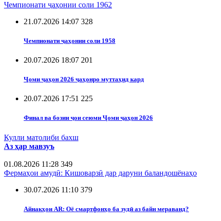
Чемпионати ҷаҳонии соли 1962
21.07.2026 14:07
328
Чемпионати ҷаҳонии соли 1958
20.07.2026 18:07
201
Ҷоми ҷаҳон 2026 ҷаҳонро муттаҳид кард
20.07.2026 17:51
225
Финал ва бозии ҷои сеюми Ҷоми ҷаҳон 2026
Кулли матолиби бахш
Аз ҳар мавзуъ
01.08.2026 11:28
349
Фермаҳои амудӣ: Кишоварзӣ дар даруни баландошёнаҳо
30.07.2026 11:10
379
Айнакҳои AR: Оё смартфонҳо ба зудӣ аз байн мераванд?