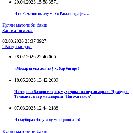
20.04.2023 15:58
3571
Иди Рамазон омаду моҳи Рамазон рафт….
Кулли матолиби бахш
Зан ва ҷомеъа
02.03.2026 23:37
3927
“Ранҷи модар”
28.02.2026 22:46
665
«Модар ягона аст, аз ӯ хабар бигир»!
18.05.2025 13:42
2039
Иштироки Вазири меҳнат, муҳоҷират ва шуғли аҳолии Ҷумҳурии
Тоҷикистон дар машварати “Нигоҳи занон”
07.03.2025 12:44
2188
Ид муборак бонувону модарони азиз!
Кулли матолиби бахш