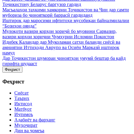
Тоҷикистону Беларус баргузор гардид
Масъалаҳои таҳкими ҳамкории Тоҷикистон ва Чин дар самти
мубориза бо ҷинояткорӣ баррасӣ гардиданд
Иштирок дар маросими ифтитоҳи мусобиқаи байналмилалии
“Бозиҳои оянда”
Мулоқоти вазири корҳои хориҷӣ бо муовини Сарвазир,
вазири корҳои хориҷии Ҷумҳурии Исломии Покистон
Идибек Қаландар дар Муколамаи сатҳи баланди сиёсӣ ва
амниятии Иттиҳоди Аврупо ва Осиёи Марказӣ иштирок
намуд
Дар Тоҷикистон шумораи ҷиноятҳои умумӣ бештар ба қайд
гирифта шудааст
Феҳрист
Феҳрист
Сиёсат
Таърих
Иқтисод
Матбуот
Иҷтимоъ
Адабиёт ва фарҳанг
Муҳоҷират
Дин ва ҷомеъа