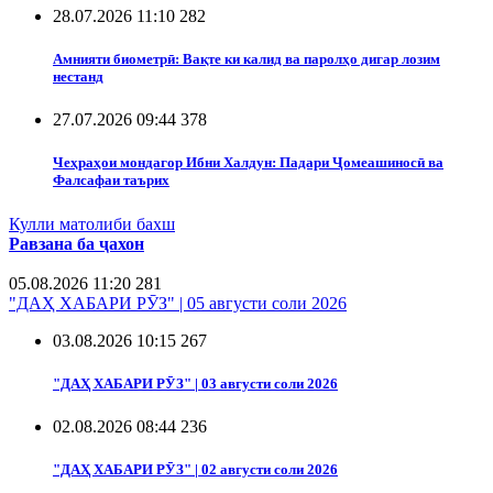
28.07.2026 11:10
282
Амнияти биометрӣ: Вақте ки калид ва паролҳо дигар лозим
нестанд
27.07.2026 09:44
378
Чеҳраҳои мондагор Ибни Халдун: Падари Ҷомеашиносӣ ва
Фалсафаи таърих
Кулли матолиби бахш
Равзана ба ҷахон
05.08.2026 11:20
281
"ДАҲ ХАБАРИ РӮЗ" | 05 августи соли 2026
03.08.2026 10:15
267
"ДАҲ ХАБАРИ РӮЗ" | 03 августи соли 2026
02.08.2026 08:44
236
"ДАҲ ХАБАРИ РӮЗ" | 02 августи соли 2026