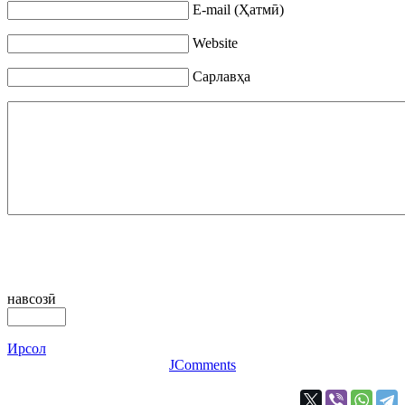
E-mail (Ҳатмӣ)
Website
Сарлавҳа
навсозӣ
Ирсол
JComments