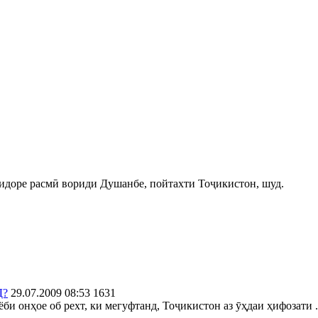
идоре расмӣ вориди Душанбе, пойтахти Тоҷикистон, шуд.
Д?
29.07.2009 08:53
1631
и онҳое об рехт, ки мегуфтанд, Тоҷикистон аз ӯҳдаи ҳифозати .