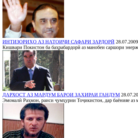
ИНТИЗОРИҲО АЗ НАТОИҶИ САФАРИ ЗАРДОРӢ
28.07.2009
Кишвари Покистон ба баҳрабардорӣ аз манобеи саршори энержи
ДАРХОСТ АЗ МАРДУМ БАРОИ ЗАХИРАИ ГАНДУМ
28.07.2
Эмомалӣ Раҳмон, раиси ҷумҳурии Тоҷикистон, дар баёнияе аз м