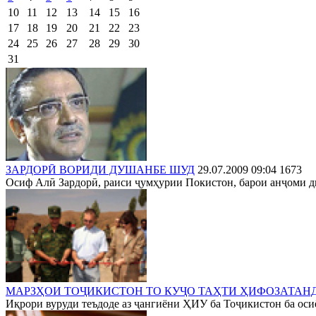
10
11
12
13
14
15
16
17
18
19
20
21
22
23
24
25
26
27
28
29
30
31
ЗАРДОРӢ ВОРИДИ ДУШАНБЕ ШУД
29.07.2009 09:04
1673
Осиф Алӣ Зардорӣ, раиси ҷумҳурии Покистон, барои анҷоми д
МАРЗҲОИ ТОҶИКИСТОН ТО КУҶО ТАҲТИ ҲИФОЗАТАН
Иқрори вуруди теъдоде аз ҷангиёни ҲИУ ба Тоҷикистон ба осиёб