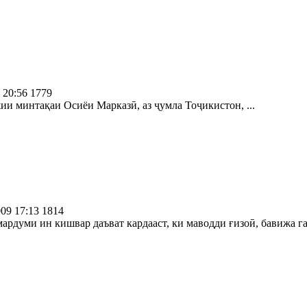
 20:56
1779
и минтақаи Осиёи Марказӣ, аз ҷумла Тоҷикистон, ...
009 17:13
1814
ардуми ин кишвар даъват кардааст, ки маводди ғизоӣ, бавижа га