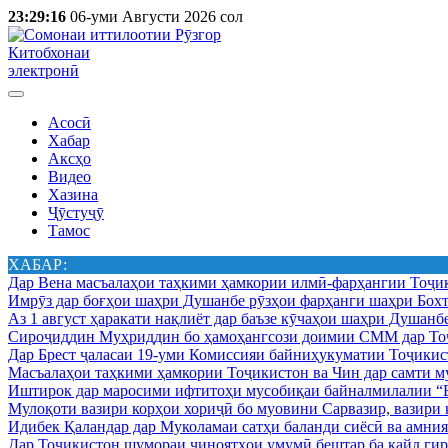
23:29:16
06-уми Августи 2026 сол
Китобхонаи
электронӣ
Асосӣ
Хабар
Аксҳо
Видео
Хазина
Ҷӯстуҷӯ
Тамос
ХАБАР:
Дар Вена масъалаҳои таҳкими ҳамкории илмӣ-фарҳангии Тоҷик
Имрӯз дар боғҳои шаҳри Душанбе рӯзҳои фарҳанги шаҳри Бохт
Аз 1 август ҳаракати нақлиёт дар баъзе кӯчаҳои шаҳри Душанб
Сироҷиддин Муҳриддин бо ҳамоҳангсози доимии СММ дар Тоҷ
Дар Брест ҷаласаи 19-уми Комиссияи байниҳукуматии Тоҷикист
Масъалаҳои таҳкими ҳамкории Тоҷикистон ва Чин дар самти му
Иштирок дар маросими ифтитоҳи мусобиқаи байналмилалии “Б
Мулоқоти вазири корҳои хориҷӣ бо муовини Сарвазир, вазир
Идибек Қаландар дар Муколамаи сатҳи баланди сиёсӣ ва амн
Дар Тоҷикистон шумораи ҷиноятҳои умумӣ бештар ба қайд гир