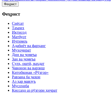
Феҳрист
Феҳрист
Сиёсат
Таърих
Иқтисод
Матбуот
Иҷтимоъ
Адабиёт ва фарҳанг
Муҳоҷират
Дин ва ҷомеъа
Зан ва ҷомеъа
Сулҳ, оштӣ, ваҳдат
Ҷавонон ва варзиш
Китобхонаи «Рӯзгор»
Равзана ба ҷахон
Аз ҳар мавзуъ
Мусоҳиба
Қиссаҳо аз рӯзгори ҳиҷрат