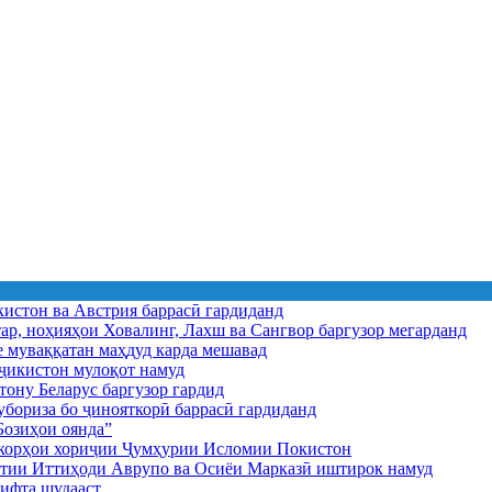
истон ва Австрия баррасӣ гардиданд
ар, ноҳияҳои Ховалинг, Лахш ва Сангвор баргузор мегарданд
е муваққатан маҳдуд карда мешавад
икистон мулоқот намуд
ону Беларус баргузор гардид
бориза бо ҷинояткорӣ баррасӣ гардиданд
озиҳои оянда”
и корҳои хориҷии Ҷумҳурии Исломии Покистон
иятии Иттиҳоди Аврупо ва Осиёи Марказӣ иштирок намуд
ифта шудааст