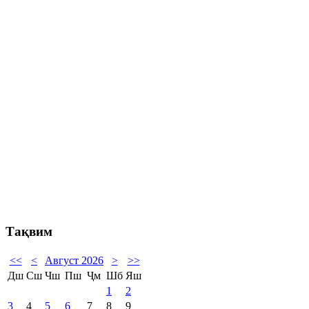
Тақвим
<<
<
Август 2026
>
>>
Дш
Сш
Чш
Пш
Ҷм
Шб
Яш
1
2
3
4
5
6
7
8
9