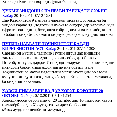
Ҳилларӣ Клинтон вориди Душанбе шавад.
ҲУКМИ ЗИНДОНИ 9 ПАЙРАВИ ТАРИҚАТИ СӮФИЯ
Хабар
20.10.2011 07:12
1231
Дар Қазоқистон 9 пайрави ҷараёни тасаввуфро маҳкум ба
зиндон кардаанд. Додгоҳи Алма-Ато онҳоро дар ҷароиме, чун
ифротгароии динӣ, боздошти ғайриқонунӣ ва тахрибе, ки аз
табобати онҳо ба саломати мардум расидааст, муҷрим шинохт.
ПУТИН: НАВБАТИ ТОҶИКИСТОН БАЪДИ
ҚИРҒИЗИСТОН АСТ
Хабар
20.10.2011 07:11
1308
Сарвазири Русия Владимир Путин дирӯз дар нишасти
ҳамтоёнаш аз кишварҳои шӯравии собиқ дар Санкт-
Петербург гуфт, дарҳои Иттиҳоди гумрукӣ ва Паҳнои воҳиди
иқтисодӣ барои кишварҳои дигар низ боз аст, вале
Тоҷикистон ба маҳзи надоштани марзи мустақим бо аъзои
кунунии ин ду иттиҳод танҳо баъд аз Қирғизистон метавонад
ба онҳо бипайвандад.
ҲАВОИ НИМААБРӢ ВА ДАР ХОРУҒ БОРОНИИ 20
ОКТЯБР
Хабар
20.10.2011 07:10
1253
Ҳавошиносон барои имрӯз, 20 октябр, дар Тоҷикистон ҳавои
нимаабрӣ ва дар Хоруғ ҳатто ҳамроҳ бо борони
кӯтоҳмуддатро пешбинӣ мекунанд.