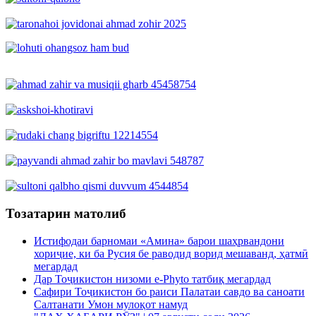
Тозатарин матолиб
Истифодаи барномаи «Амина» барои шаҳрвандони
хориҷие, ки ба Русия бе раводид ворид мешаванд, ҳатмӣ
мегардад
Дар Тоҷикистон низоми e-Phyto татбиқ мегардад
Сафири Тоҷикистон бо раиси Палатаи савдо ва саноати
Салтанати Умон мулоқот намуд