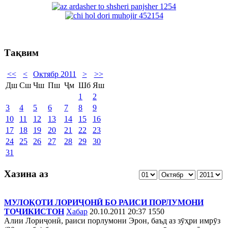
Тақвим
<<
<
Октябр 2011
>
>>
Дш
Сш
Чш
Пш
Ҷм
Шб
Яш
1
2
3
4
5
6
7
8
9
10
11
12
13
14
15
16
17
18
19
20
21
22
23
24
25
26
27
28
29
30
31
Хазина аз
МУЛОҚОТИ ЛОРИҶОНӢ БО РАИСИ ПОРЛУМОНИ
ТОҶИКИСТОН
Хабар
20.10.2011 20:37
1550
Алии Лориҷонӣ, раиси порлумони Эрон, баъд аз зӯҳри имрӯз