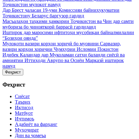
Тоҷикистон мулоқот намуд
Дар Брест ҷаласаи 19-уми Комиссияи байниҳукуматии
Тоҷикистону Беларус баргузор гардид
Масъалаҳои таҳкими ҳамкории Тоҷикистон ва Чин дар самти
мубориза бо ҷинояткорӣ баррасӣ гардиданд
Иштирок дар маросими ифтитоҳи мусобиқаи байналмилалии
“Бозиҳои оянда”
Мулоқоти вазири корҳои хориҷӣ бо муовини Сарвазир,
вазири корҳои хориҷии Ҷумҳурии Исломии Покистон
Идибек Қаландар дар Муколамаи сатҳи баланди сиёсӣ ва
амниятии Иттиҳоди Аврупо ва Осиёи Марказӣ иштирок
намуд
Феҳрист
Феҳрист
Сиёсат
Таърих
Иқтисод
Матбуот
Иҷтимоъ
Адабиёт ва фарҳанг
Муҳоҷират
Дин ва ҷомеъа