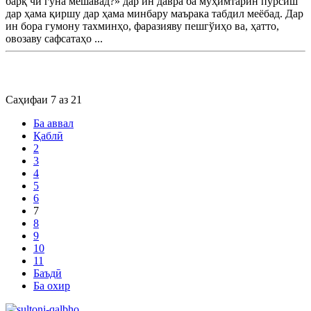
барқ чӣ гуна мешавад?» дар ин давра ба муҳимтарин пурсиш
дар ҳама қиршу дар ҳама минбару маърака табдил меёбад. Дар
ин бора гумону тахминҳо, фаразияву пешгўиҳо ва, ҳатто,
овозаву сафсатаҳо ...
Саҳифаи 7 аз 21
Ба аввал
Қаблӣ
2
3
4
5
6
7
8
9
10
11
Баъдӣ
Ба охир