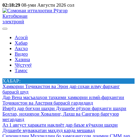
02:18:29
08-уми Августи 2026 сол
Китобхонаи
электронӣ
Асосӣ
Хабар
Аксҳо
Видео
Хазина
Ҷӯстуҷӯ
Тамос
ХАБАР:
Ҳамкории Тоҷикистон ва Эрон дар соҳаи илму фарҳанг
баррасӣ шуд
Дар Вена масъалаҳои таҳкими ҳамкории илмӣ-фарҳангии
Тоҷикистон ва Австрия баррасӣ гардиданд
Имрӯз дар боғҳои шаҳри Душанбе рӯзҳои фарҳанги шаҳри
Бохтар, ноҳияҳои Ховалинг, Лахш ва Сангвор баргузор
мегарданд
Аз 1 август ҳаракати нақлиёт дар баъзе кӯчаҳои шаҳри
Душанбе муваққатан маҳдуд карда мешавад
Сироҷиддин Муҳриддин бо ҳамоҳангсози доимии СММ дар