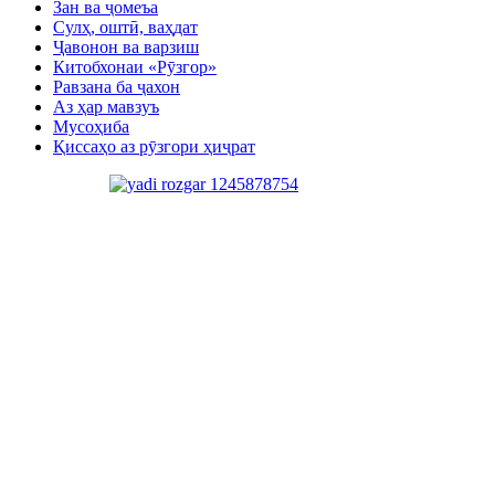
Зан ва ҷомеъа
Сулҳ, оштӣ, ваҳдат
Ҷавонон ва варзиш
Китобхонаи «Рӯзгор»
Равзана ба ҷахон
Аз ҳар мавзуъ
Мусоҳиба
Қиссаҳо аз рӯзгори ҳиҷрат