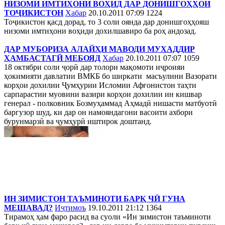
НИЗОМИ ИМТИҲОНИ ВОҲИД ДАР ДОНИШГОҲҲОИ
ТОҶИКИСТОН
Хабар
20.10.2011 07:09
1224
Тоҷикистон қасд дорад, то 3 соли оянда дар донишгоҳҳояш
низоми имтиҳони воҳиди дохилшавиро ба роҳ андозад.
ДАР МУБОРИЗА АЛАЙҲИ МАВОДИ МУХАДДИР
ҲАМБАСТАГӢ МЕБОЯД
Хабар
20.10.2011 07:07
1059
18 октябри соли ҷорӣ дар толори мақомоти иҷроияи
ҳокимияти давлатии ВМКБ бо ширкати масъулини Вазорати
корҳои дохилии Ҷумҳурии Исломии Афғонистон таҳти
сарпарастии муовини вазири корҳои дохилии ин кишвар
генерал - полковник Бозмуҳаммад Аҳмадӣ нишасти матбуотӣ
баргузор шуд, ки дар он намояндагони васоити ахбори
бурунмарзӣ ва ҷумҳурӣ иштирок доштанд.
ИН ЗИМИСТОН ТАЪМИНОТИ БАРҚ ЧӢ ГУНА
МЕШАВАД?
Иҷтимоъ
19.10.2011 21:12
1364
Тирамоҳ ҳам фаро расид ва суоли «Ин зимистон таъминоти