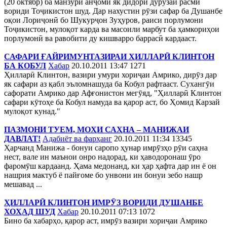
(20 октябр) ба манзури анҷоми як дидори дурӯзаи расмӣ
вориди Тоҷикистон шуд. Дар нахустин рӯзи сафар ба Душанбе
оқои Лориҷонӣ бо Шукурҷон Зуҳуров, раиси порлумони
Тоҷикистон, мулоқот карда ва масоили марбут ба ҳамкориҳои
порлумонӣ ва равобити ду кишварро баррасӣ кардааст.
САФАРИ ҒАЙРИМУНТАЗИРАИ ҲИЛЛАРӢ КЛИНТОН
БА КОБУЛ
Хабар
20.10.2011 13:47
1271
Ҳилларӣ Клинтон, вазири умури хориҷаи Амрико, дирӯз дар
як сафари аз қабл эъломнашуда ба Кобул рафтааст. Сухангӯи
сафорати Амрико дар Афғонистон мегӯяд, "Ҳилларӣ Клинтон
сафари кӯтоҳе ба Кобул намуда ва қарор аст, бо Ҳомид Карзай
мулоқот кунад."
ПАЗМОНИ ТУЕМ, МОҲИ САҲНА – МАНИЖАИ
ДАВЛАТ!
Адабиёт ва фарҳанг
20.10.2011 11:34
13345
Ҳарчанд Манижа - бонуи саропо ҳунар имрӯзҳо рӯи саҳна
нест, вале ин маънои онро надорад, ки ҳаводоронаш ӯро
фаромӯш кардаанд. Ҳама медонанд, ки ҳар ҳафта дар ин ё он
нашрия мактуб ё пайғоме бо унвони ин бонуи зебо нашр
мешавад ...
ҲИЛЛАРӢ КЛИНТОН ИМРӮЗ ВОРИДИ ДУШАНБЕ
ХОҲАД ШУД
Хабар
20.10.2011 07:13
1072
Бино ба хабарҳо, қарор аст, имрӯз вазири хориҷаи Амрико