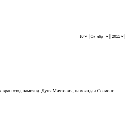
авран озод намоянд. Дуня Миятович, намояндаи Созмони