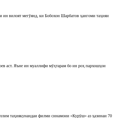
 ин вилоят мегӯянд, ки Бобохон Шарбатов ҳангоми таҳияи
оев аст. Яъне ин муаллифи мӯҳтарам бо ин роҳ пархошҳои
аллим таҳиякунандаи филми синамоии «Курӯш» аз ҳазинаи 70