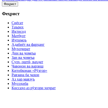
Феҳрист
Феҳрист
Сиёсат
Таърих
Иқтисод
Матбуот
Иҷтимоъ
Адабиёт ва фарҳанг
Муҳоҷират
Дин ва ҷомеъа
Зан ва ҷомеъа
Сулҳ, оштӣ, ваҳдат
Ҷавонон ва варзиш
Китобхонаи «Рӯзгор»
Равзана ба ҷахон
Аз ҳар мавзуъ
Мусоҳиба
Қиссаҳо аз рӯзгори ҳиҷрат