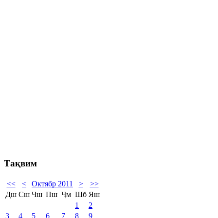
Тақвим
<<
<
Октябр 2011
>
>>
Дш
Сш
Чш
Пш
Ҷм
Шб
Яш
1
2
3
4
5
6
7
8
9