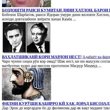
БОЗДОШТИ РАИСИ КУМИТАИ ДИНИ ХАТЛОН. БАРОИ
Бобохон Шарбатов, раиси Идораи умури дини вилояти Хатлон,
асноди довталабони зиёрати хонаи Каъба ...
ВАҲДАТШИКАНӢ КОРИ МАРДОН НЕСТ!
Адабиёт ва фар
Чаро чунин саҳна рӯи кор омад? Шак нест, ки ин маҳсули сох
матбуотии худро дар мисоли прототипи Масрур Маҳмуд ...
ФИЛМИ КУРӮШИ КАБИРРО КӢ ҲАҚ ДОРАД БИСОЗАД
Дар Эрон ду коргардон бо ду филмнома дар як вақт мудаии т