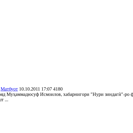
Матбуот
10.10.2011 17:07
4180
ояд Муҳаммадюсуф Исмоилов, хабарнигори "Нури зиндагӣ"-ро ф
 ...