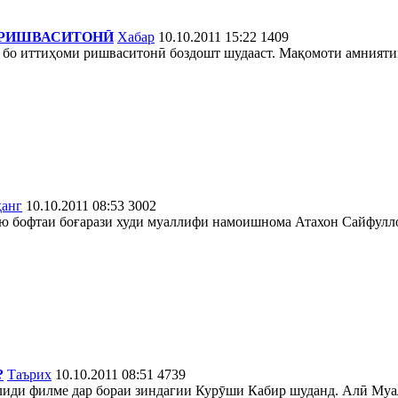
 РИШВАСИТОНӢ
Хабар
10.10.2011 15:22
1409
 бо иттиҳоми ришваситонӣ боздошт шудааст. Мақомоти амниятии
ҳанг
10.10.2011 08:53
3002
таю бофтаи боғарази худи муаллифи намоишнома Атахон Сайфулл
?
Таърих
10.10.2011 08:51
4739
авлиди филме дар бораи зиндагии Курӯши Кабир шуданд. Алӣ Му