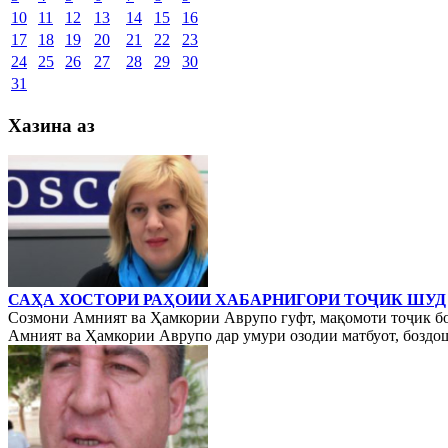
10
11
12
13
14
15
16
17
18
19
20
21
22
23
24
25
26
27
28
29
30
31
Хазина аз
САҲА ХОСТОРИ РАҲОИИ ХАБАРНИГОРИ ТОҶИК ШУД
Созмони Амният ва Ҳамкории Аврупо гуфт, мақомоти тоҷик б
Амният ва Ҳамкории Аврупо дар умури озодии матбуот, боздошт