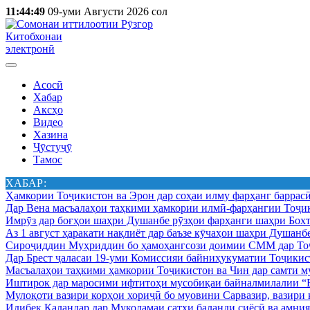
11:44:49
09-уми Августи 2026 сол
Китобхонаи
электронӣ
Асосӣ
Хабар
Аксҳо
Видео
Хазина
Ҷӯстуҷӯ
Тамос
ХАБАР:
Ҳамкории Тоҷикистон ва Эрон дар соҳаи илму фарҳанг баррас
Дар Вена масъалаҳои таҳкими ҳамкории илмӣ-фарҳангии Тоҷик
Имрӯз дар боғҳои шаҳри Душанбе рӯзҳои фарҳанги шаҳри Бохт
Аз 1 август ҳаракати нақлиёт дар баъзе кӯчаҳои шаҳри Душанб
Сироҷиддин Муҳриддин бо ҳамоҳангсози доимии СММ дар Тоҷ
Дар Брест ҷаласаи 19-уми Комиссияи байниҳукуматии Тоҷикист
Масъалаҳои таҳкими ҳамкории Тоҷикистон ва Чин дар самти му
Иштирок дар маросими ифтитоҳи мусобиқаи байналмилалии “Б
Мулоқоти вазири корҳои хориҷӣ бо муовини Сарвазир, вазир
Идибек Қаландар дар Муколамаи сатҳи баланди сиёсӣ ва амн