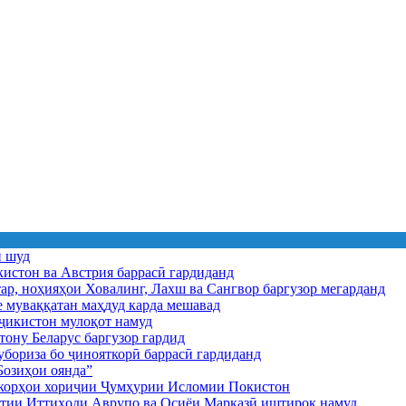
ӣ шуд
истон ва Австрия баррасӣ гардиданд
ар, ноҳияҳои Ховалинг, Лахш ва Сангвор баргузор мегарданд
е муваққатан маҳдуд карда мешавад
икистон мулоқот намуд
ону Беларус баргузор гардид
бориза бо ҷинояткорӣ баррасӣ гардиданд
озиҳои оянда”
и корҳои хориҷии Ҷумҳурии Исломии Покистон
иятии Иттиҳоди Аврупо ва Осиёи Марказӣ иштирок намуд