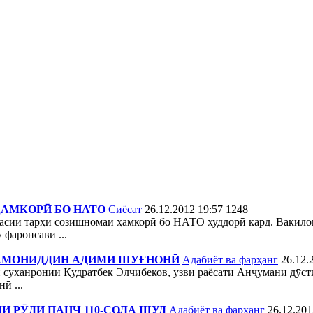
ҲАМКОРӢ БО НАТО
Сиёсат
26.12.2012 19:57
1248
расии тарҳи созишномаи ҳамкорӣ бо НАТО худдорӣ кард. Вакило
 фаронсавӣ ...
 ЗАМОНИДДИН АДИМИ ШУҒНОНӢ
Адабиёт ва фарҳанг
26.12.
 суханронии Қудратбек Элчибеков, узви раёсати Анҷумани дӯст
ӣ ...
 РӮДИ ПАНҶ 110-СОЛА ШУД
Адабиёт ва фарҳанг
26.12.201