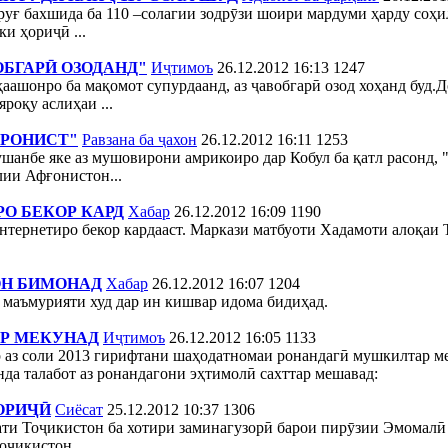
уғ бахшида ба 110 –солагии зодрӯзи шоири мардуми ҳарду со
и ҳориҷӣ ...
ОБГАРӢ ОЗОДАНД"
Иҷтимоъ
26.12.2012 16:13
1247
аашонро ба мақомот супурдаанд, аз ҷавобгарӣ озод хоҳанд буд.
роқу аслиҳаи ...
ЭРОНИСТ"
Равзана ба ҷахон
26.12.2012 16:11
1253
ушанбе яке аз мушовирони амрикоиро дар Кобул ба қатл расонд, 
лии Афғонистон...
О БЕКОР КАРД
Хабар
26.12.2012 16:09
1190
нтернетиро бекор кардааст. Маркази матбуоти Хадамоти алоқаи Т
ОН БИМОНАД
Хабар
26.12.2012 16:07
1204
 маъмурияти худ дар ин кишвар идома бидиҳад.
Р МЕКУНАД
Иҷтимоъ
26.12.2012 16:05
1133
р аз соли 2013 гирифтани шаҳодатномаи ронандагӣ мушкилтар м
янда талабот аз ронандагони эҳтимолӣ сахттар мешавад:
ХОРИҶӢ
Сиёсат
25.12.2012 10:37
1306
ати Тоҷикистон ба хотири заминагузорӣ барои пирӯзии Эмомалӣ
ҷикистон ...