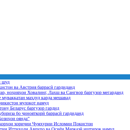
ӣ шуд
истон ва Австрия баррасӣ гардиданд
ар, ноҳияҳои Ховалинг, Лахш ва Сангвор баргузор мегарданд
е муваққатан маҳдуд карда мешавад
икистон мулоқот намуд
ону Беларус баргузор гардид
бориза бо ҷинояткорӣ баррасӣ гардиданд
озиҳои оянда”
и корҳои хориҷии Ҷумҳурии Исломии Покистон
иятии Иттиҳоди Аврупо ва Осиёи Марказӣ иштирок намуд