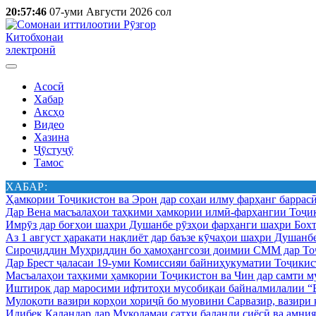
20:57:46
07-уми Августи 2026 сол
Китобхонаи
электронӣ
Асосӣ
Хабар
Аксҳо
Видео
Хазина
Ҷӯстуҷӯ
Тамос
ХАБАР:
Ҳамкории Тоҷикистон ва Эрон дар соҳаи илму фарҳанг баррас
Дар Вена масъалаҳои таҳкими ҳамкории илмӣ-фарҳангии Тоҷик
Имрӯз дар боғҳои шаҳри Душанбе рӯзҳои фарҳанги шаҳри Бохт
Аз 1 август ҳаракати нақлиёт дар баъзе кӯчаҳои шаҳри Душанб
Сироҷиддин Муҳриддин бо ҳамоҳангсози доимии СММ дар Тоҷ
Дар Брест ҷаласаи 19-уми Комиссияи байниҳукуматии Тоҷикист
Масъалаҳои таҳкими ҳамкории Тоҷикистон ва Чин дар самти му
Иштирок дар маросими ифтитоҳи мусобиқаи байналмилалии “Б
Мулоқоти вазири корҳои хориҷӣ бо муовини Сарвазир, вазир
Идибек Қаландар дар Муколамаи сатҳи баланди сиёсӣ ва амн