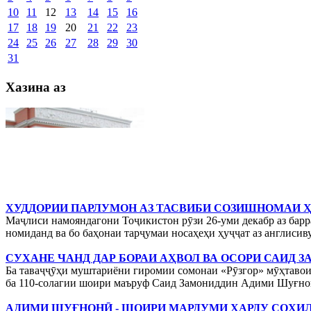
10
11
12
13
14
15
16
17
18
19
20
21
22
23
24
25
26
27
28
29
30
31
Хазина аз
ХУДДОРИИ ПАРЛУМОН АЗ ТАСВИБИ СОЗИШНОМАИ 
Маҷлиси намояндагони Тоҷикистон рӯзи 26-уми декабр аз бар
номиданд ва бо баҳонаи тарҷумаи носаҳеҳи ҳуҷҷат аз англисиву
СУХАНЕ ЧАНД ДАР БОРАИ АҲВОЛ ВА ОСОРИ САИД
Ба таваҷҷӯҳи муштариёни гиромии сомонаи «Рӯзгор» мӯҳтавои
ба 110-солагии шоири маъруф Саид Замониддин Адими Шуғнон
АДИМИ ШУҒНОНӢ - ШОИРИ МАРДУМИ ҲАРДУ СОҲИЛИ