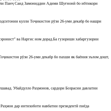
ҳили Панҷ Саид Замониддин Адими Шуғнонӣ бо ибтикори
Додситонии кулли Тоҷикистон рӯзи 26-уми декабр бо нашри
"эронист" ва Наргис ном дорад.Ба гузориши хабаргузории
оҷикистон рӯзи 26-уми декабр бо пахши як баёния эълом дошт,
ешавад. Убайдулло Раҳмонов, сардори Бозрасии давлатии
 Раҳмон дар интихоботи навбатии президентӣ пиёда