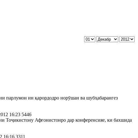
ни парлумон ин қарордодро норӯшан ва шубҳабарангез
2012 16:23
5446
ии Тоҷикистону Афғонистонро дар конференсияе, ки бахшида
2 16:16
3311