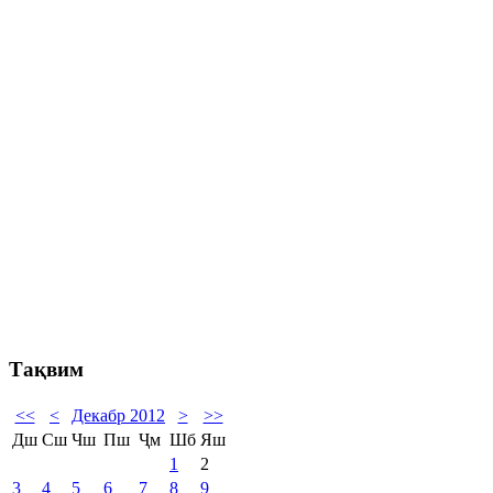
Тақвим
<<
<
Декабр 2012
>
>>
Дш
Сш
Чш
Пш
Ҷм
Шб
Яш
1
2
3
4
5
6
7
8
9