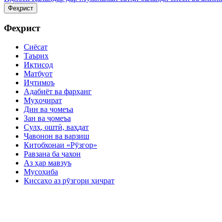
Феҳрист
Феҳрист
Сиёсат
Таърих
Иқтисод
Матбуот
Иҷтимоъ
Адабиёт ва фарҳанг
Муҳоҷират
Дин ва ҷомеъа
Зан ва ҷомеъа
Сулҳ, оштӣ, ваҳдат
Ҷавонон ва варзиш
Китобхонаи «Рӯзгор»
Равзана ба ҷахон
Аз ҳар мавзуъ
Мусоҳиба
Қиссаҳо аз рӯзгори ҳиҷрат