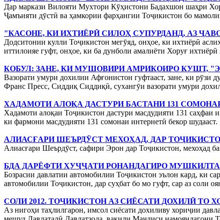
Дар маркази Вилояти Мухтори Кӯҳистони Бадахшон шаҳри Хор
Ҷамъияти дӯстӣ ва ҳамкории фарҳангии Тоҷикистон бо мамолик
"КАСОНЕ, КИ ИХТИЁРӢ СИЛОҲ СУПУРДАНД, АЗ ҶАВ
Додситонии кулли Тоҷикистон мегӯяд, онҳое, ки ихтиёрӣ аслиҳ
иттилоияе гуфт, онҳое, ки ба дунболи амалиёти Хоруғ ихтиёрӣ я
КОБУЛ: ЗАНЕ, КИ МУШОВИРИ АМРИКОИРО КУШТ, "
Вазорати умури дохилии Афғонистон гуфтааст, зане, ки рӯзи д
Франс Пресс, Сиддиқ Сиддиқӣ, сухангӯи вазорати умури дохи
ХАДАМОТИ АЛОҚА ДАСТУРИ БАСТАНИ 131 СОМОНАР
Хадамоти алоқаи Тоҷикистон дастури масдудияти 131 саҳфаи и
ки фармони масдудияти 131 сомонаи интернетӣ бекор шудааст.
АЛИАСҒАРИ ШЕЪРДӮСТ МЕХОҲАД, ДАР ТОҶИКИСТ
Алиасғари Шеърдӯст, сафири Эрон дар Тоҷикистон, мехоҳад ба
БДА ДАРЁФТИ ҲУҶҶАТИ РОНАНДАГИРО МУШКИЛТА
Бозрасии давлатии автомобилии Тоҷикистон эълон кард, ки са
автомобилии Тоҷикистон, дар суҳбат бо мо гуфт, сар аз соли о
СОЛИ 2012. ТОҶИКИСТОН АЗ СИЁСАТИ ДОХИЛӢ ТО 
Аз нигоҳи таҳлилгарон, имсол сиёсати дохиливу хориҷии давл
мешуд.Давлаталӣ Давлатзода, вакили Маҷлиси намояндагони То