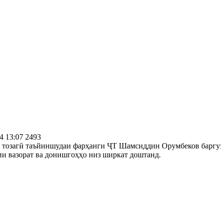
4 13:07
2493
ба тозагӣ таъйиншудаи фарҳанги ҶТ Шамсиддин Орумбеков баргу
и вазорат ва донишгоҳҳо низ ширкат доштанд.