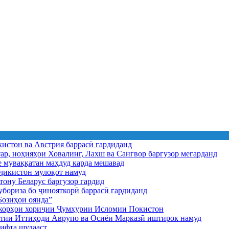
истон ва Австрия баррасӣ гардиданд
ар, ноҳияҳои Ховалинг, Лахш ва Сангвор баргузор мегарданд
е муваққатан маҳдуд карда мешавад
икистон мулоқот намуд
ону Беларус баргузор гардид
бориза бо ҷинояткорӣ баррасӣ гардиданд
озиҳои оянда”
и корҳои хориҷии Ҷумҳурии Исломии Покистон
иятии Иттиҳоди Аврупо ва Осиёи Марказӣ иштирок намуд
ифта шудааст