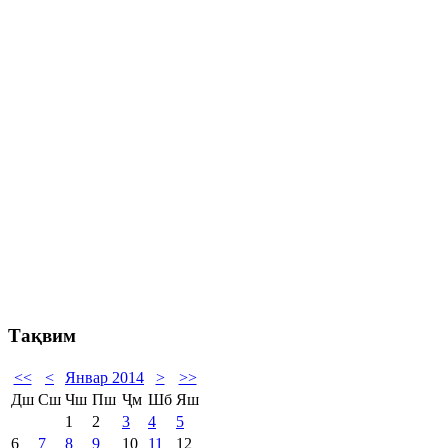
Тақвим
<<
<
Январ 2014
>
>>
Дш
Сш
Чш
Пш
Ҷм
Шб
Яш
1
2
3
4
5
6
7
8
9
10
11
12