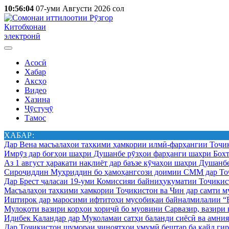
10:56:04
07-уми Августи 2026 сол
Китобхонаи
электронӣ
Асосӣ
Хабар
Аксҳо
Видео
Хазина
Ҷӯстуҷӯ
Тамос
ХАБАР:
Дар Вена масъалаҳои таҳкими ҳамкории илмӣ-фарҳангии Тоҷик
Имрӯз дар боғҳои шаҳри Душанбе рӯзҳои фарҳанги шаҳри Бохт
Аз 1 август ҳаракати нақлиёт дар баъзе кӯчаҳои шаҳри Душанб
Сироҷиддин Муҳриддин бо ҳамоҳангсози доимии СММ дар Тоҷ
Дар Брест ҷаласаи 19-уми Комиссияи байниҳукуматии Тоҷикист
Масъалаҳои таҳкими ҳамкории Тоҷикистон ва Чин дар самти му
Иштирок дар маросими ифтитоҳи мусобиқаи байналмилалии “Б
Мулоқоти вазири корҳои хориҷӣ бо муовини Сарвазир, вазир
Идибек Қаландар дар Муколамаи сатҳи баланди сиёсӣ ва амн
Дар Тоҷикистон шумораи ҷиноятҳои умумӣ бештар ба қайд гир