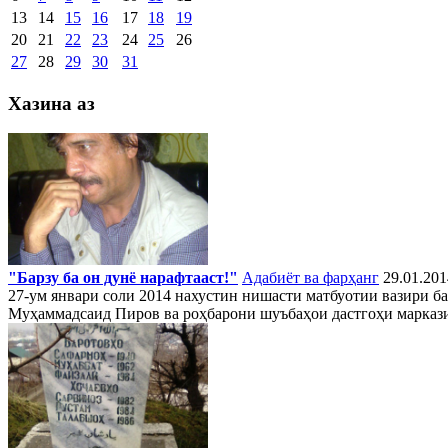
13
14
15
16
17
18
19
20
21
22
23
24
25
26
27
28
29
30
31
Хазина аз
"Барзу ба он дунё нарафтааст!"
Адабиёт ва фарҳанг
29.01.201
27-ум январи соли 2014 нахустин нишасти матбуотии вазири 
Муҳаммадсаид Пиров ва роҳбарони шуъбаҳои дастгоҳи маркази