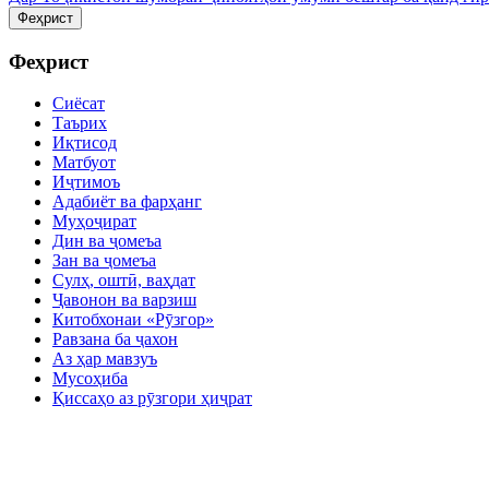
Феҳрист
Феҳрист
Сиёсат
Таърих
Иқтисод
Матбуот
Иҷтимоъ
Адабиёт ва фарҳанг
Муҳоҷират
Дин ва ҷомеъа
Зан ва ҷомеъа
Сулҳ, оштӣ, ваҳдат
Ҷавонон ва варзиш
Китобхонаи «Рӯзгор»
Равзана ба ҷахон
Аз ҳар мавзуъ
Мусоҳиба
Қиссаҳо аз рӯзгори ҳиҷрат