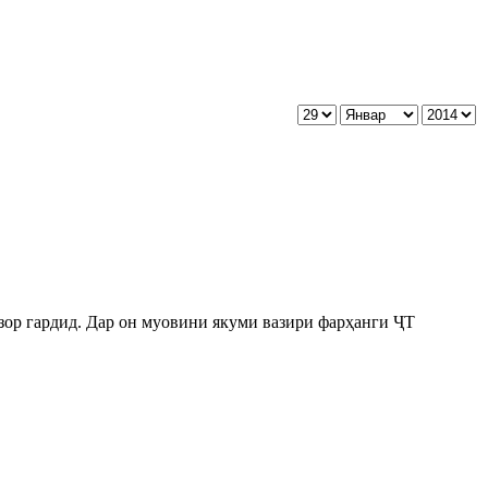
зор гардид. Дар он муовини якуми вазири фарҳанги ҶТ