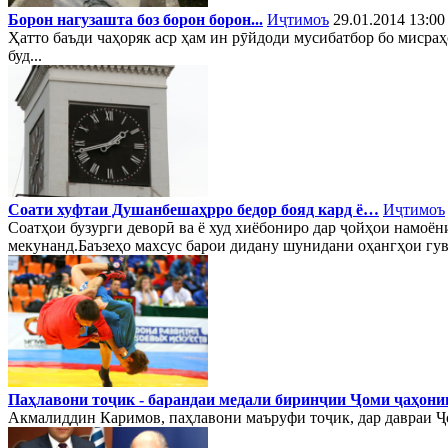
Борон нагузашта боз борон борон...
Иҷтимоъ
29.01.2014 13:00
Ҳатто баъди чаҳоряк аср ҳам ин рӯйдоди мусибатбор бо мисраҳ
буд...
Соати хуфтаи Душанбешаҳрро бедор бояд кард ё…
Иҷтимоъ
Соатҳои бузурги деворӣ ва ё худ хиёбониро дар ҷойҳои намоён
мекунанд.Баъзеҳо махсус барои дидану шунидани оҳангҳои гувор
Паҳлавони тоҷик - барандаи медали биринҷии Ҷоми ҷаҳони
Акмалиддин Каримов, паҳлавони маъруфи тоҷик, дар давраи Ҷо