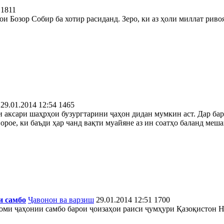
1811
ои Бозор Собир ба хотир расиданд. Зеро, ки аз ҳоли миллат рив
29.01.2014 12:54
1465
и аксари шаҳрҳои бузургтарини ҷаҳон дидан мумкин аст. Дар бар
ое, ки баъди ҳар чанд вақти муайяне аз ин соатҳо баланд мешава
и самбо
Ҷавонон ва варзиш
29.01.2014 12:51
1700
ми ҷаҳонии самбо барои ҷоизаҳои раиси ҷумҳури Қазоқистон Ну