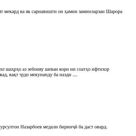
оят мекард ва як сарнавишти он ҳамин заминларзаи Шарора
хе шаҳрҳо аз зебоиву шеваи кори ин соатҳо ифтихор
д, вақт ҷудо мекунанду ба назди ....
рсултон Назарбоев медали биринҷӣ ба даст овард.